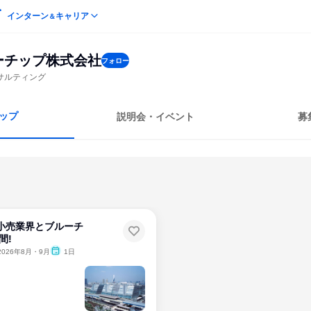
インターン
キャリア
＆
ーチップ株式会社
フォロー
サルティング
ップ
説明会・イベント
募
小売業界とブルーチ
間!
2026年8月・9月
1日