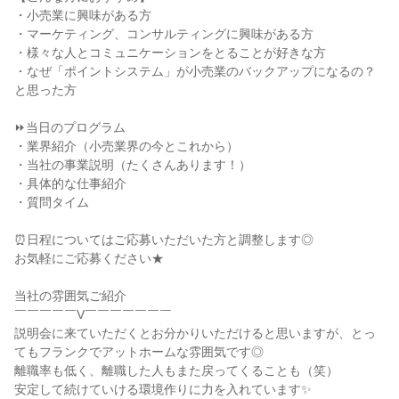
・小売業に興味がある方
・マーケティング、コンサルティングに興味がある方
・様々な人とコミュニケーションをとることが好きな方
・なぜ「ポイントシステム」が小売業のバックアップになるの？
と思った方
⏩当日のプログラム
・業界紹介（小売業界の今とこれから）
・当社の事業説明（たくさんあります！）
・具体的な仕事紹介
・質問タイム
⏰日程についてはご応募いただいた方と調整します◎
お気軽にご応募ください★
当社の雰囲気ご紹介
￣￣￣￣￣V￣￣￣￣￣￣￣
説明会に来ていただくとお分かりいただけると思いますが、とっ
てもフランクでアットホームな雰囲気です◎
離職率も低く、離職した人もまた戻ってくることも（笑）
安定して続けていける環境作りに力を入れています✨