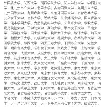
外国語大学、関西大学、関西学院大学、関東学院大学、学習院大
学、北九州市立大学、北里大学、吉備国際大学、九州共立大学、
九州国際大学、九州産業大学、京都外国語大学、京都産業大学、
共立女子大学、杏林大学、近畿大学、岐阜経済大学、国立音楽大
学、熊本学園大学、倉敷芸術科学大学、久留米大学、敬愛大学、
慶應義塾大学、工学院大学、高知大学、甲南女子大学、甲南大
学、国学院大学、国士舘大学、駒沢女子大学、駒澤大学、埼玉大
学、相模女子大学、札幌学院大学、札幌大学、産業能率大学、四
国学院大学、静岡大学、四天王寺大学、下関市立大学、淑徳大
学、昭和音楽大学、昭和女子大学、実践女子大学、上智大学、駿
河台大学、成蹊大学、成城大学、西南学院大学、摂南大学、専修
大学、洗足学園音楽大学、大正大学、高千穂大学、拓殖大学、玉
川大学、多摩大学、大東文化大学、千葉商科大学、千葉大学、中
央大学、中京大学、帝京大学、電気通信大学、東海大学、東京家
政大学、東京経済大学、東京女子体育大学、東京都市大学、東邦
大学、東北学院大学、東北生活文化大学、東北福祉大学、東洋大
学、徳島文理大学、徳山大学、同志社女子大学、同志社大学、獨
協大学、長崎県立大学、長崎大学、名古屋外国語大学、名古屋学
院大学、名古屋芸術大学、名古屋商科大学、奈良学園大学、二松
学舎大学、日本経済大学福岡キャンパス、日本女子大学、日本大
学、ノースアジア大学、ノートルダム清心女子大学、函館大学、