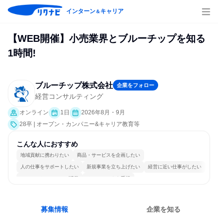
インターン
キャリア
＆
【WEB開催】小売業界とブルーチップを知る
1時間!
ブルーチップ株式会社
企業をフォロー
経営コンサルティング
オンライン
1日
2026年8月・9月
28卒 | オープン・カンパニー&キャリア教育等
こんな人におすすめ
地域貢献に携わりたい
商品・サービスを企画したい
人の仕事をサポートしたい
新規事業を立ち上げたい
経営に近い仕事がしたい
コミュニケーションが活発
チームワークを重視
女性が働きやすい環境で働ける
長く同じ会社に居続けられる
明確な目標を追いかける
募集情報
企業を知る