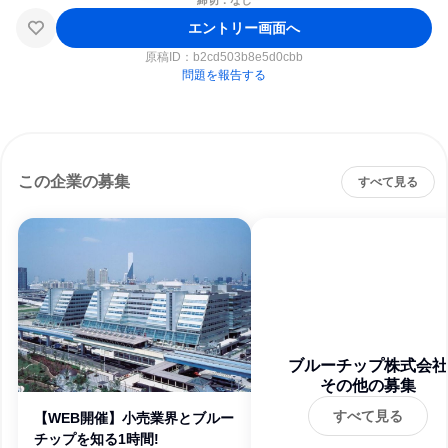
締切：なし
エントリー画面へ
原稿ID：
b2cd503b8e5d0cbb
問題を報告する
この企業の募集
すべて見る
ブルーチップ株式会社
その他の募集
すべて見る
【WEB開催】小売業界とブルー
チップを知る1時間!