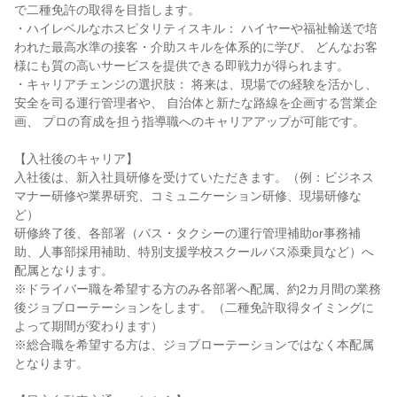
で二種免許の取得を目指します。

・ハイレベルなホスピタリティスキル： ハイヤーや福祉輸送で培
われた最高水準の接客・介助スキルを体系的に学び、 どんなお客
様にも質の高いサービスを提供できる即戦力が得られます。

・キャリアチェンジの選択肢： 将来は、現場での経験を活かし、
安全を司る運行管理者や、 自治体と新たな路線を企画する営業企
画、 プロの育成を担う指導職へのキャリアアップが可能です。

【入社後のキャリア】

入社後は、新入社員研修を受けていただきます。（例：ビジネス
マナー研修や業界研究、コミュニケーション研修、現場研修な
ど）

研修終了後、各部署（バス・タクシーの運行管理補助or事務補
助、人事部採用補助、特別支援学校スクールバス添乗員など）へ
配属となります。

※ドライバー職を希望する方のみ各部署へ配属、約2カ月間の業務
後ジョブローテーションをします。（二種免許取得タイミングに
よって期間が変わります）

※総合職を希望する方は、ジョブローテーションではなく本配属
となります。
