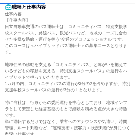
職種と仕事内容
仕事内容

【仕事内容】

日立自動車交通のバス運転士は、コミュニティバス、特別支援学
校スクールバス、路線バス、観光バスなど、地域のニーズに合わ
せた多様な路線・運行を担う“交通のプロフェッショナル”です。

このコースは＜ハイブリッドバス運転士＞の募集コースとなりま
す。

地域住民の移動を支える「コミュニティバス」と障がいを抱えて
いる子どもの移動を支える「特別支援スクールバス」の運行をハ
イブリッドで担っていただきます。

1カ月の内、コミュニティバスの運行が3分の2を占めますが、特別
支援学校スクールバスの運行が3分の１となります。

特に当社は、行政からの委託運行を中心としており、地域インフ
ラとして安定した経営基盤のもとで経験を積める点が大きな特徴
です。

単に運転するだけではなく、乗客へのアナウンスや気遣い、時間
管理、ルート判断など、”運転技術＋接客力＋状況判断”が身につく
奥深い仕事です。
