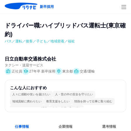
新卒採用
ドライバー職:ハイブリッドバス運転士(東京確
約)
バス／運転／接客／子ども／地域密着／福祉
日立自動車交通株式会社
タクシー・送迎サービス
正社員
27年卒 新卒採用
東京都
交通/運輸
こんな人におすすめ
人々に感動や笑いを届けたい
人・世の中の安全を守りたい
地域貢献に携わりたい
教育支援をしたい
情熱を持って仕事に取り組む
コミュニケーションが活発
冷静に仕事に取り組む
女性が働きやすい環境で働ける
一つの専門分野を極める
人とたくさん会話する
仕事情報
企業情報
選考情報