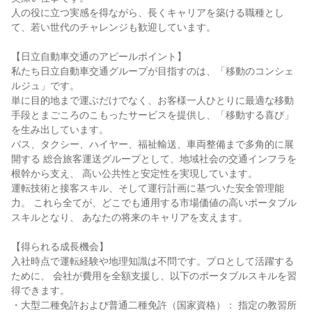
人の役に立つ実感を得ながら、長くキャリアを築ける職種とし
て、若い世代のチャレンジも歓迎しています。

【日立自動車交通のアピールポイント】

私たち日立自動車交通グループが目指すのは、「移動のコンシェ
ルジュ」です。

単に目的地まで運ぶだけでなく、お客様一人ひとりに最適な移動
手段とまごころのこもったサービスを提供し、「移動する喜び」
を生み出しています。

バス、タクシー、ハイヤー、福祉輸送、車両整備まで多角的に展
開する 総合旅客運送グループとして、地域社会の交通インフラを
根幹から支え、 高い公共性と安定性を実現しています。

運転技術と接客スキル、そして運行計画に基づいた安全管理能
力。 これら全てが、どこでも通用する市場価値の高いポータブル
スキルとなり、 あなたの将来のキャリアを支えます。

【得られる成長機会】

入社時点で運転経験や地理知識は不問です。プロとして活躍する
ために、 会社が費用を全額支援し、以下のポータブルスキルを習
得できます。

・大型二種免許および普通二種免許（国家資格）： 指定の教習所