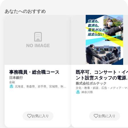
あなたへのおすすめ
事務職員・総合職コース
既卒可、コンサート・イ
ント設営スタッフの電源
日本銀行
金融
門
株式会社ボルテック
北海道、青森県、岩手県、宮城県、秋田
文化・教養・娯楽、広告・メディア・マ
県、山形県、福島県、茨城県、群馬県、埼玉
ミ、電力・ガス・水道・エネルギー
神奈川県
県、東京都、神奈川県、新潟県、富山県、石
川県、福井県、山梨県、長野県、静岡県、愛
知県、京都府、大阪府、兵庫県、鳥取県、島
根県、岡山県、広島県、山口県、徳島県、香
川県、愛媛県、高知県、福岡県、佐賀県、長
お気に入り
お気に入り
崎県、熊本県、大分県、宮崎県、鹿児島県、
沖縄県