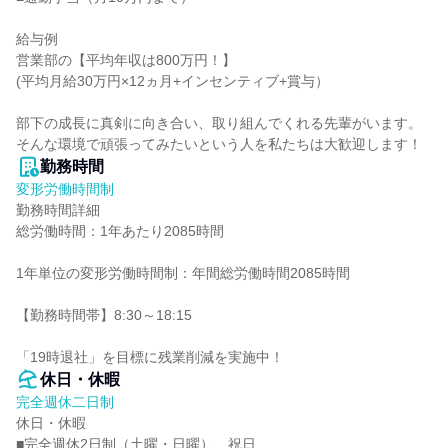
給与例

営業部の【平均年収は800万円！】

(平均月給30万円×12ヵ月+インセンティブ+賞与）

部下の成長に真剣に向き合い、取り組んでくれる先輩がいます。

そんな環境で頑張ってみたいという人を私たちは大歓迎します！
勤務時間
変形労働時間制
勤務時間詳細

総労働時間：1年あたり2085時間

1年単位の変形労働時間制：年間総労働時間2085時間

【勤務時間帯】8:30～18:15

「19時退社」を目標に残業削減を実施中！
休日・休暇
完全週休二日制
休日・休暇

■完全週休2日制（土曜・日曜）、祝日
