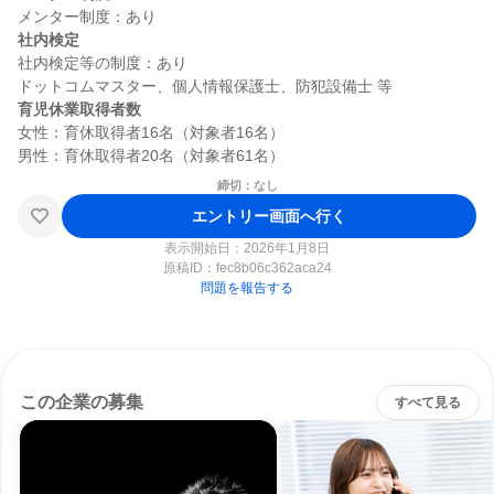
社内検定
社内検定等の制度：あり

育児休業取得者数
女性：育休取得者16名（対象者16名）

締切：なし
エントリー画面へ行く
表示開始日：2026年1月8日
原稿ID：
fec8b06c362aca24
問題を報告する
この企業の募集
すべて見る