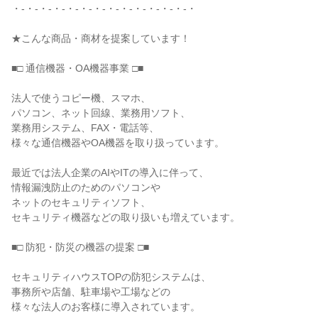
・-・-・-・-・-・-・-・-・-・-・-・-・-・

★こんな商品・商材を提案しています！

■□ 通信機器・OA機器事業 □■

法人で使うコピー機、スマホ、

パソコン、ネット回線、業務用ソフト、

業務用システム、FAX・電話等、

様々な通信機器やOA機器を取り扱っています。

最近では法人企業のAIやITの導入に伴って、

情報漏洩防止のためのパソコンや

ネットのセキュリティソフト、

セキュリティ機器などの取り扱いも増えています。

■□ 防犯・防災の機器の提案 □■

セキュリティハウスTOPの防犯システムは、

事務所や店舗、駐車場や工場などの

様々な法人のお客様に導入されています。
