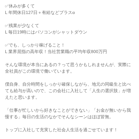
✅休みが多くて

L 年間休日127日＋有給などプラスα

✅残業が少なくて

L 毎日19時にはパソコンがシャットダウン

✅でも、しっかり稼げること！

L 業界屈指の高年収！当社営業職の平均年収800万円

そんな環境が本当にあるの？って思うかもしれませんが、実際に
全社員がこの環境で働いています。

僕自身、自分時間をしっかり確保しながら、地元の同級生と比べ
ても給与が高いので、この会社に入社して「人生の選択肢」が増
えたと思います。

「仕事が忙しいから好きなことができない」「お金が無いから我
慢する」毎日の生活のなかでそんなシーンはほぼ皆無。

トップに入社して充実した社会人生活を過ごせています！
