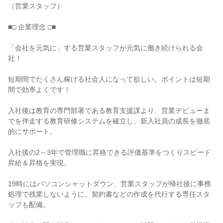
（営業スタッフ）

■□ 企業理念 □■

「会社を元気に」する営業スタッフが元気に働き続けられる会
社！

短期間でたくさん稼げる社会人になって欲しい。ポイントは短期
間で効率よくです！

入社後は教育の専門部署である教育支援課より、営業デビューま
でを伴走する教育研修システムを確立し、新入社員の成長を徹底
的にサポート。

入社後の2～3年で管理職に昇格できる評価基準をつくりスピード
昇給＆昇格を実現。

19時にはパソコンシャットダウン、営業スタッフが帰社後に事務
処理で残業しないように、契約書などの作成を代行する専任スタ
ッフも配備。
