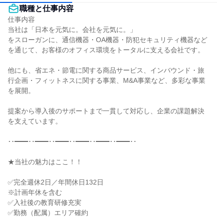
職種と仕事内容
仕事内容

当社は「日本を元気に。会社を元気に。」

をスローガンに、通信機器・OA機器・防犯セキュリティ機器など
を通じて、お客様のオフィス環境をトータルに支える会社です。

他にも、省エネ・節電に関する商品サービス、インバウンド・旅
行企画・フィットネスに関する事業、M&A事業など、多彩な事業
を展開。

提案から導入後のサポートまで一貫して対応し、企業の課題解決
を支えています。

･･━━･･━━･･━━･･━━･･━━･･━━･･

★当社の魅力はここ！！

✅完全週休2日／年間休日132日

※計画年休を含む

✅入社後の教育研修充実

✅勤務（配属）エリア確約
