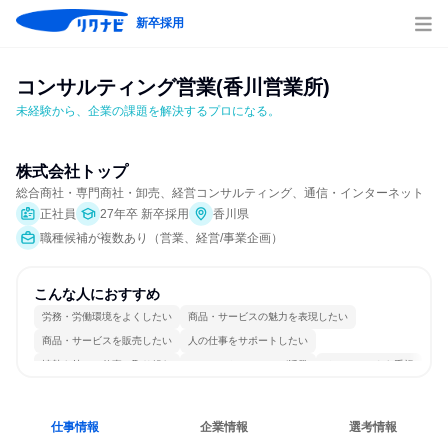
新卒採用
コンサルティング営業(香川営業所)
未経験から、企業の課題を解決するプロになる。
株式会社トップ
総合商社・専門商社・卸売、経営コンサルティング、通信・インターネット
正社員
27年卒 新卒採用
香川県
職種候補が複数あり（営業、経営/事業企画）
こんな人におすすめ
労務・労働環境をよくしたい
商品・サービスの魅力を表現したい
商品・サービスを販売したい
人の仕事をサポートしたい
情熱を持って仕事に取り組む
コミュニケーションが活発
チームワークを重視
若手が裁量を持てる環境
人とたくさん会話する
仕事情報
企業情報
選考情報