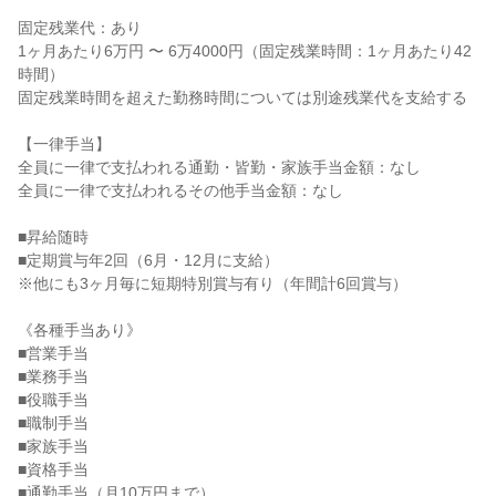
固定残業代：あり

1ヶ月あたり6万円 〜 6万4000円（固定残業時間：1ヶ月あたり42
時間）

固定残業時間を超えた勤務時間については別途残業代を支給する

【一律手当】

全員に一律で支払われる通勤・皆勤・家族手当金額：なし

全員に一律で支払われるその他手当金額：なし

■昇給随時

■定期賞与年2回（6月・12月に支給）

※他にも3ヶ月毎に短期特別賞与有り（年間計6回賞与）

《各種手当あり》

■営業手当

■業務手当

■役職手当

■職制手当

■家族手当

■資格手当

■通勤手当（月10万円まで）
