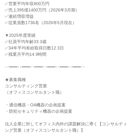
✅営業平均年収800万円

✅売上395億1400万円（2026年3月期）

✅連続増収増益

✅従業員数1736名（2026年5月現在）

▼2025年度実績

✅社員平均年齢33.3歳

✅34年平均有給取得日数12.3日

✅残業月平均14.9時間

･･━━･･━━･･━━･･━━･･━━･･━━･･

★募集職種

コンサルティング営業

（オフィスコンサルタント職）

・通信機器・OA機器の企画提案

・防犯セキュリティ機器の企画提案

法人企業に対してオフィス内外の課題解決に導く【コンサルティ
ング営業（オフィスコンサルタント職）】
