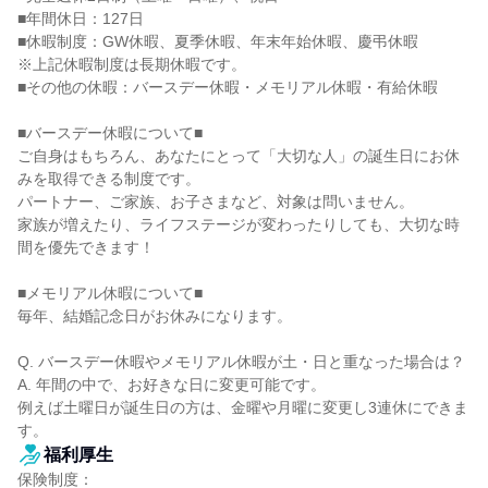
■年間休日：127日

■休暇制度：GW休暇、夏季休暇、年末年始休暇、慶弔休暇

※上記休暇制度は長期休暇です。

■その他の休暇：バースデー休暇・メモリアル休暇・有給休暇

■バースデー休暇について■

ご自身はもちろん、あなたにとって「大切な人」の誕生日にお休
みを取得できる制度です。

パートナー、ご家族、お子さまなど、対象は問いません。

家族が増えたり、ライフステージが変わったりしても、大切な時
間を優先できます！

■メモリアル休暇について■

毎年、結婚記念日がお休みになります。

Q. バースデー休暇やメモリアル休暇が土・日と重なった場合は？

A. 年間の中で、お好きな日に変更可能です。

例えば土曜日が誕生日の方は、金曜や月曜に変更し3連休にできま
す。
福利厚生
保険制度：
