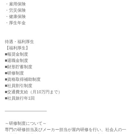
・雇用保険

・労災保険

・健康保険

・厚生年金

待遇・福利厚生

【福利厚生】

■報奨金制度

■退職金制度

■財形貯蓄制度

■研修制度

■資格取得補助制度

■社員割引制度

■交通費支給（月10万円まで）

■社員旅行年1回

――――――――――

～研修制度について～

専門の研修担当及びメーカー担当が屋内研修を行い、社会人の一