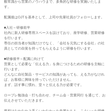
般常識から営業のノウハウまで、多角的な研修を実施いたしま
す。

配属後はOJTを基本として、上司や先輩社員がフォローします。

■入社～研修前半

社内に新人研修専用スペースを設けており、座学研修、営業研修
を行います。

専任の担当者が知識だけでなく、「会社を元気にする会社」の社
員としての自覚を持ってもらえるように研修を行います。

■研修後半～配属に向けて

営業として必要な「伝える力」を身につけるための研修を主軸に
行います。

どんなに自社製品・サービスの知識があっても、える力がなけれ
ば、お客様に興味を持っていただけません。

まず、話す事に慣れ、堂々と伝える力が必要です。

ロープレ勉強会・打ち合わせ、チーム会・営業同行 を通じて、お
伝えさせていただきます。

最初はなかなか上手くいかなかった先輩たちも、こういった研修