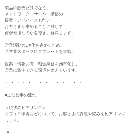
製品の販売だけでなく、

ネットワーク・サーバー構築の

提案・アドバイスも行い、

お客さまが求めることに対して

何が最適なのかを導き、解決します。

営業活動のDX化を進めるため、

全営業スタッフにタブレットを支給。

提案・情報共有・報告業務を効率化し、

営業に集中できる環境を整えています。

・-・-・-・-・-・-・-・-・-・-・-・-・-・

■主な仕事の流れ

＜現状のヒアリング＞

オフィス環境などについて、お客さまの課題や悩みをヒアリング
します。

 ▼
