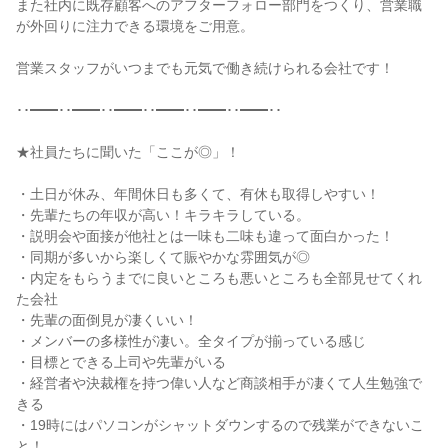
また社内に既存顧客へのアフターフォロー部門をつくり、営業職
が外回りに注力できる環境をご用意。

営業スタッフがいつまでも元気で働き続けられる会社です！

･･━━･･━━･･━━･･━━･･━━･･━━･･

★社員たちに聞いた「ここが◎」！

・土日が休み、年間休日も多くて、有休も取得しやすい！

・先輩たちの年収が高い！キラキラしている。

・説明会や面接が他社とは一味も二味も違って面白かった！

・同期が多いから楽しくて賑やかな雰囲気が◎

・内定をもらうまでに良いところも悪いところも全部見せてくれ
た会社

・先輩の面倒見が凄くいい！

・メンバーの多様性が凄い。全タイプが揃っている感じ

・目標とできる上司や先輩がいる

・経営者や決裁権を持つ偉い人など商談相手が凄くて人生勉強で
きる

・19時にはパソコンがシャットダウンするので残業ができないこ
と！
