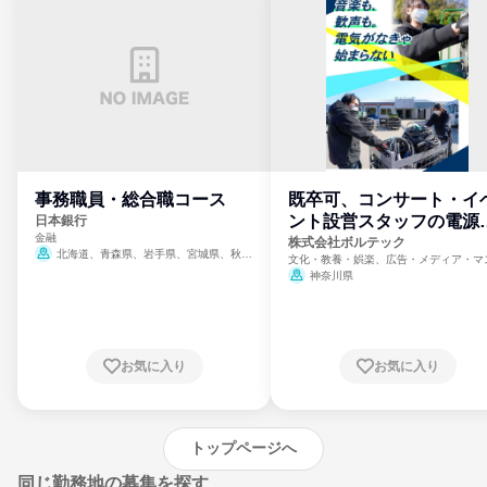
事務職員・総合職コース
既卒可、コンサート・イ
ント設営スタッフの電源
日本銀行
金融
門
株式会社ボルテック
北海道、青森県、岩手県、宮城県、秋田
文化・教養・娯楽、広告・メディア・マ
県、山形県、福島県、茨城県、群馬県、埼玉
ミ、電力・ガス・水道・エネルギー
神奈川県
県、東京都、神奈川県、新潟県、富山県、石
川県、福井県、山梨県、長野県、静岡県、愛
知県、京都府、大阪府、兵庫県、鳥取県、島
根県、岡山県、広島県、山口県、徳島県、香
川県、愛媛県、高知県、福岡県、佐賀県、長
お気に入り
お気に入り
崎県、熊本県、大分県、宮崎県、鹿児島県、
沖縄県
トップページへ
同じ勤務地の募集を探す