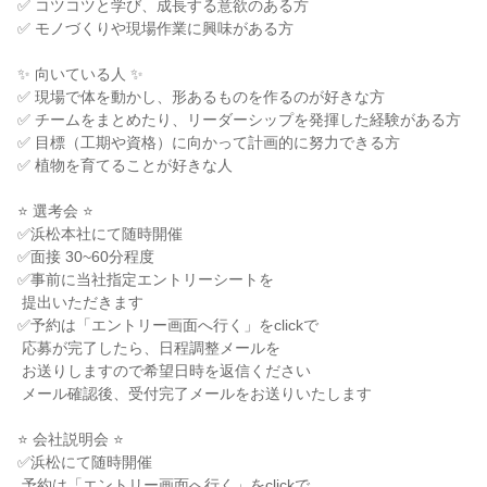
✅ コツコツと学び、成長する意欲のある方

✅ モノづくりや現場作業に興味がある方

✨ 向いている人 ✨

✅ 現場で体を動かし、形あるものを作るのが好きな方

✅ チームをまとめたり、リーダーシップを発揮した経験がある方

✅ 目標（工期や資格）に向かって計画的に努力できる方

✅ 植物を育てることが好きな人

⭐ 選考会 ⭐

✅浜松本社にて随時開催

✅面接 30~60分程度

✅事前に当社指定エントリーシートを

 提出いただきます

✅予約は「エントリー画面へ行く」をclickで

 応募が完了したら、日程調整メールを

 お送りしますので希望日時を返信ください

 メール確認後、受付完了メールをお送りいたします

⭐ 会社説明会 ⭐

✅浜松にて随時開催

 予約は「エントリー画面へ行く」をclickで
