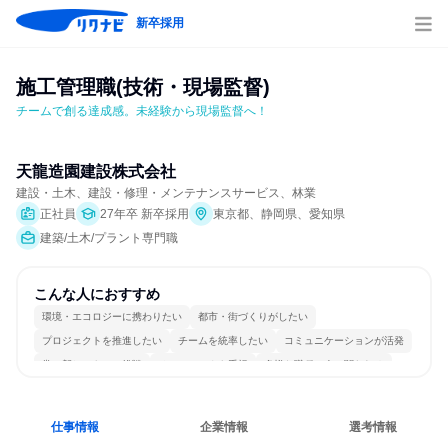
新卒採用
施工管理職(技術・現場監督)
チームで創る達成感。未経験から現場監督へ！
天龍造園建設株式会社
建設・土木、建設・修理・メンテナンスサービス、林業
正社員
27年卒 新卒採用
東京都、静岡県、愛知県
建築/土木/プラント専門職
こんな人におすすめ
環境・エコロジーに携わりたい
都市・街づくりがしたい
プロジェクトを推進したい
チームを統率したい
コミュニケーションが活発
常に新しいものに挑戦
チームワークを重視
多様な職種の人と関われる
一つの専門分野を極める
若手が裁量を持てる環境
仕事情報
企業情報
選考情報