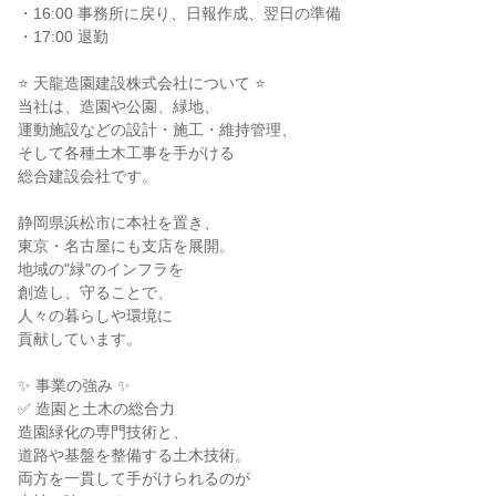
・16:00 事務所に戻り、日報作成、翌日の準備

・17:00 退勤

⭐ 天龍造園建設株式会社について ⭐

当社は、造園や公園、緑地、

運動施設などの設計・施工・維持管理、

そして各種土木工事を手がける

総合建設会社です。

静岡県浜松市に本社を置き、

東京・名古屋にも支店を展開。

地域の"緑"のインフラを

創造し、守ることで、

人々の暮らしや環境に

貢献しています。

✨ 事業の強み ✨

✅ 造園と土木の総合力

造園緑化の専門技術と、

道路や基盤を整備する土木技術。

両方を一貫して手がけられるのが
