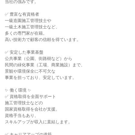
当社の強みです。

✅ 豊富な有資格者

一級造園施工管理技士や

一級土木施工管理技士など、

多くの専門家が在籍。

高い技術力で顧客の信頼を得ています。

✅ 安定した事業基盤

公共事業（公園、街路樹など）から

民間の緑化事業（工場、商業施設）まで、

景観や環境保全に不可欠な

事業を担っており、安定しています。

✨ 働く環境 ✨

✅ 資格取得を全面サポート

施工管理技士などの

国家資格取得を会社が支援。

資格手当もあり、

スキルアップが収入に直結します。

✅ キャリアアップの道筋
