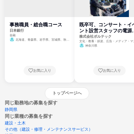
事務職員・総合職コース
既卒可、コンサート・イ
ント設営スタッフの電源
日本銀行
金融
門
株式会社ボルテック
北海道、青森県、岩手県、宮城県、秋田
文化・教養・娯楽、広告・メディア・マ
県、山形県、福島県、茨城県、群馬県、埼玉
ミ、電力・ガス・水道・エネルギー
神奈川県
県、東京都、神奈川県、新潟県、富山県、石
川県、福井県、山梨県、長野県、静岡県、愛
知県、京都府、大阪府、兵庫県、鳥取県、島
根県、岡山県、広島県、山口県、徳島県、香
川県、愛媛県、高知県、福岡県、佐賀県、長
お気に入り
お気に入り
崎県、熊本県、大分県、宮崎県、鹿児島県、
沖縄県
トップページへ
同じ勤務地の募集を探す
静岡県
同じ業種の募集を探す
建設・土木
その他（建設・修理・メンテナンスサービス）