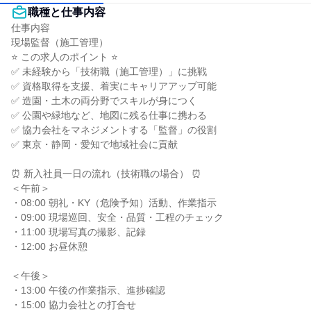
職種と仕事内容
仕事内容

現場監督（施工管理）

⭐ この求人のポイント ⭐

✅ 未経験から「技術職（施工管理）」に挑戦

✅ 資格取得を支援、着実にキャリアアップ可能

✅ 造園・土木の両分野でスキルが身につく

✅ 公園や緑地など、地図に残る仕事に携わる

✅ 協力会社をマネジメントする「監督」の役割

✅ 東京・静岡・愛知で地域社会に貢献

⏰ 新入社員一日の流れ（技術職の場合） ⏰

＜午前＞

・08:00 朝礼・KY（危険予知）活動、作業指示

・09:00 現場巡回、安全・品質・工程のチェック

・11:00 現場写真の撮影、記録

・12:00 お昼休憩

＜午後＞

・13:00 午後の作業指示、進捗確認

・15:00 協力会社との打合せ
