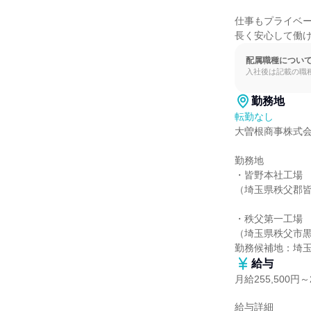
仕事もプライベー
長く安心して働
配属職種につい
入社後は記載の職
勤務地
転勤なし
大曽根商事株式会
勤務地

・皆野本社工場

（埼玉県秩父郡皆
・秩父第一工場

（埼玉県秩父市黒谷
勤務候補地：埼
給与
月給255,500円～2
給与詳細
