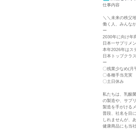
仕事内容

＼＼未来の秩父地
働く人、みんなが
ー

2030年に向け年商
日本一サプリメン
本年2026年はス
日本トップクラス
ー

〇残業少なめ(月平
〇各種手当充実

〇土日休み

私たちは、乳酸菌
の製造や、サプリ
製造を手がけるメ
普段、社名を目に
しれませんが、あ
健康商品にも当社