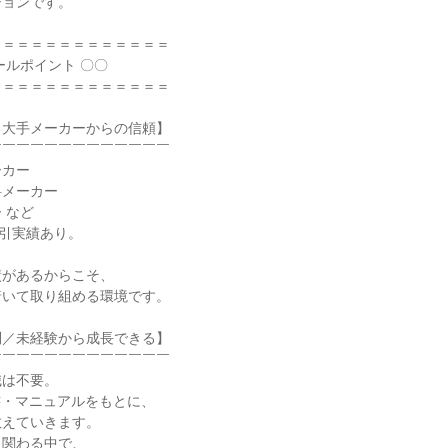
ョンです。

＝＝＝＝＝＝＝＝＝＝＝＝

ルポイント 〇〇

＝＝＝＝＝＝＝＝＝＝＝＝

大手メーカーからの信頼】

￣￣￣￣￣￣￣￣￣￣￣￣

カー

メーカー

など

引実績あり。

があるからこそ、

いて取り組める環境です。

／未経験から成長できる】

￣￣￣￣￣￣￣￣￣￣￣￣

は不要。

書・マニュアルをもとに、

えていきます。

関わる中で、
