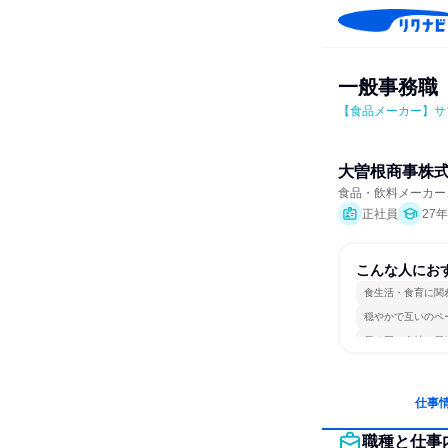
一般事務職
【食品メーカー】サ
大曽根商事株
食品・飲料メーカー
正社員
27
こんな人にお
食生活・食育に関
穏やかで互いのペ
長く同じ会社に居
仕事
職種と仕事