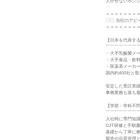
欠かせないポジシ
＝＝＝＝＝＝＝＝
〇〇 当社のアピー
＝＝＝＝＝＝＝＝
【日本を代表する
￣￣￣￣￣￣￣￣
・大手乳酸菌メー
・大手食品・飲料
・医薬系メーカー 
国内約400社と取
安定した受託実績
事務業務も落ち着
【学部・学科不問
￣￣￣￣￣￣￣￣
入社時に専門知識
OJT研修と手順
基礎から丁寧に教
製造や品質管理と