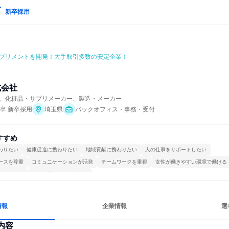
新卒採用
プリメントを開発！大手取引多数の安定企業！
式会社
、化粧品・サプリメーカー、製造・メーカー
年卒 新卒採用
埼玉県
バックオフィス・事務・受付
すすめ
わりたい
健康促進に携わりたい
地域貢献に携わりたい
人の仕事をサポートしたい
ースを尊重
コミュニケーションが活発
チームワークを重視
女性が働きやすい環境で働ける
続けられる
一つの専門分野を極める
情報
企業情報
選
内容