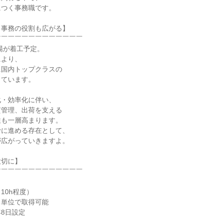
つく事務職です。

事務の役割も広がる】

￣￣￣￣￣￣￣￣￣￣￣￣

場が着工予定。

より、

国内トップクラスの

ています。

・効率化に伴い、

管理、出荷を支える

も一層高まります。

に進める存在として、

広がっていきますよ。

切に】

￣￣￣￣￣￣￣￣￣￣￣￣

0h程度）

単位で取得可能

8日設定
