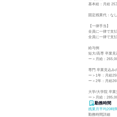
基本給：月給 25万5
固定残業代：なし
【一律手当】

全員に一律で支払
全員に一律で支払
給与例

短大/高専 卒業見
ー＞月給：265,00
専門 卒業見込みの
ー＞1年：月給255,
ー＞2年：月給265,
大学/大学院 卒業
ー＞月給：285,0
勤務時間
残業月平均20時
勤務時間詳細
