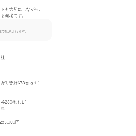
トも大切にしながら、

ける職場です。
て
種で配属されます。
社

野町皆野678番地１）

280番地１)

玉県
85,000円