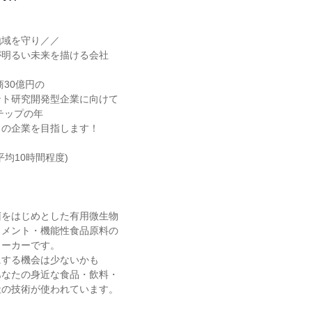
域を守り／／

明るい未来を描ける会社

30億円の

ト研究開発型企業に向けて

テップの年

の企業を目指します！

均10時間程度)

をはじめとした有用微生物

メント・機能性食品原料の

ーカーです。

する機会は少ないかも

なたの身近な食品・飲料・

の技術が使われています。
