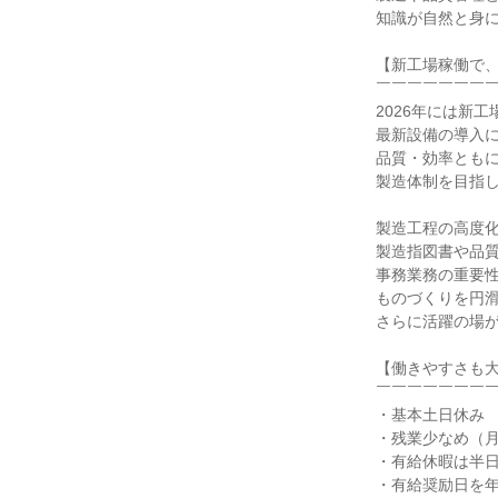
知識が自然と身に
【新工場稼働で、
￣￣￣￣￣￣￣￣
2026年には新工
最新設備の導入に
品質・効率ともに
製造体制を目指し
製造工程の高度化
製造指図書や品質
事務業務の重要性
ものづくりを円滑
さらに活躍の場が
【働きやすさも大
￣￣￣￣￣￣￣￣
・基本土日休み

・残業少なめ（月1
・有給休暇は半日
・有給奨励日を年