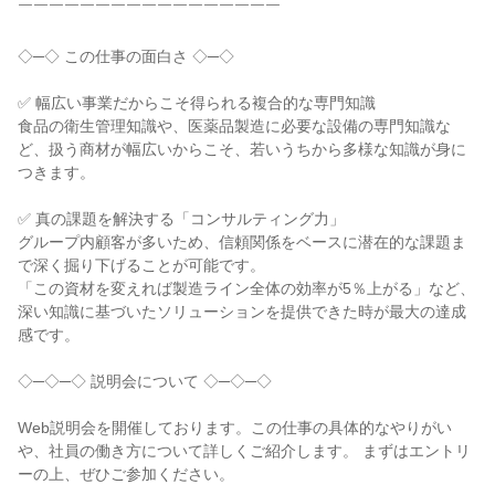
￣￣￣￣￣￣￣￣￣￣￣￣￣￣￣￣￣

◇─◇ この仕事の面白さ ◇─◇

✅ 幅広い事業だからこそ得られる複合的な専門知識

食品の衛生管理知識や、医薬品製造に必要な設備の専門知識な
ど、扱う商材が幅広いからこそ、若いうちから多様な知識が身に
つきます。

✅ 真の課題を解決する「コンサルティング力」

グループ内顧客が多いため、信頼関係をベースに潜在的な課題ま
で深く掘り下げることが可能です。

「この資材を変えれば製造ライン全体の効率が5％上がる」など、
深い知識に基づいたソリューションを提供できた時が最大の達成
感です。

◇─◇─◇ 説明会について ◇─◇─◇

Web説明会を開催しております。この仕事の具体的なやりがい
や、社員の働き方について詳しくご紹介します。 まずはエントリ
ーの上、ぜひご参加ください。
