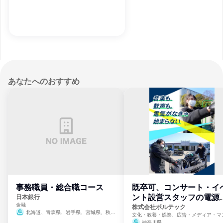
あなたへのおすすめ
事務職員・総合職コース
既卒可、コンサート・イ
ント設営スタッフの電源
日本銀行
金融
門
株式会社ボルテック
北海道、青森県、岩手県、宮城県、秋田
文化・教養・娯楽、広告・メディア・マ
県、山形県、福島県、茨城県、群馬県、埼玉
ミ、電力・ガス・水道・エネルギー
神奈川県