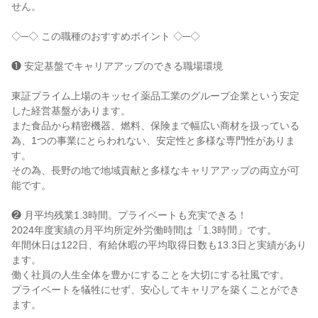
せん。

◇─◇ この職種のおすすめポイント ◇─◇

❶ 安定基盤でキャリアアップのできる職場環境

東証プライム上場のキッセイ薬品工業のグループ企業という安定
した経営基盤があります。

また食品から精密機器、燃料、保険まで幅広い商材を扱っている
為、1つの事業にとらわれない、安定性と多様な専門性がありま
す。

その為、長野の地で地域貢献と多様なキャリアアップの両立が可
能です。

❷ 月平均残業1.3時間。プライベートも充実できる！

2024年度実績の月平均所定外労働時間は「1.3時間」です。

年間休日は122日、有給休暇の平均取得日数も13.3日と実績があり
ます。

働く社員の人生全体を豊かにすることを大切にする社風です。

プライベートを犠牲にせず、安心してキャリアを築くことができ
ます。
