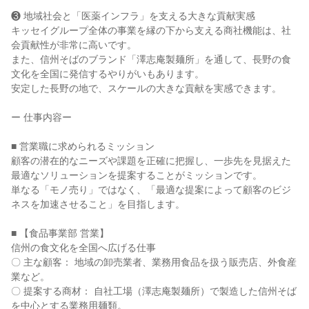
❸ 地域社会と「医薬インフラ」を支える大きな貢献実感

キッセイグループ全体の事業を縁の下から支える商社機能は、社
会貢献性が非常に高いです。

また、信州そばのブランド「澤志庵製麺所」を通して、長野の食
文化を全国に発信するやりがいもあります。

安定した長野の地で、スケールの大きな貢献を実感できます。

ー 仕事内容ー

■ 営業職に求められるミッション

顧客の潜在的なニーズや課題を正確に把握し、一歩先を見据えた
最適なソリューションを提案することがミッションです。

単なる「モノ売り」ではなく、「最適な提案によって顧客のビジ
ネスを加速させること」を目指します。

■ 【食品事業部 営業】

信州の食文化を全国へ広げる仕事

〇 主な顧客： 地域の卸売業者、業務用食品を扱う販売店、外食産
業など。

〇 提案する商材： 自社工場（澤志庵製麺所）で製造した信州そば
を中心とする業務用麺類。
