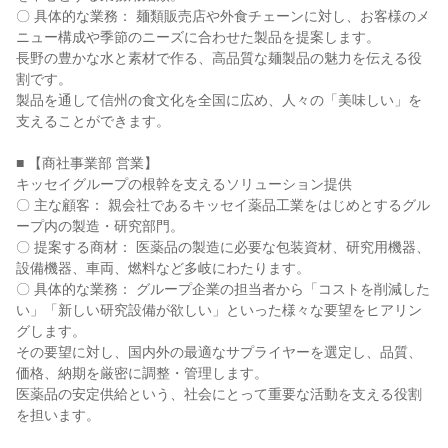
〇 具体的な業務： 麺類販売店や外食チェーンに対し、お客様のメ
ニュー構成や季節のニーズに合わせた製品を提案します。

長野の豊かな水と素材で作る、高品質な麺製品の魅力を伝える役
割です。

製品を通して信州の食文化を全国に広め、人々の「美味しい」を
支えることができます。

■ 【商社事業部 営業】

キッセイグループの根幹を支えるソリューション提供

〇 主な顧客： 親会社であるキッセイ薬品工業をはじめとするグル
ープ内の製造・研究部門。

〇 提案する商材： 医薬品の製造に必要な包装資材、研究用機器、
設備機器、車両、燃料など多岐にわたります。

〇 具体的な業務： グループ企業の担当者から「コストを削減した
い」「新しい研究設備が欲しい」といった様々な要望をヒアリン
グします。

その要望に対し、国内外の最適なサプライヤーを選定し、品質、
価格、納期を厳密に調整・管理します。

医薬品の安定供給という、社会にとって重要な活動を支える役割
を担います。
