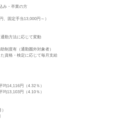
込み・卒業の方

0円、固定手当13,000円～）

通勤方法に応じて変動

助制度有（通勤圏外対象者）

た資格・検定に応じて毎月支給

均14,116円（4.32％）

均13,103円（4.10％）

）


