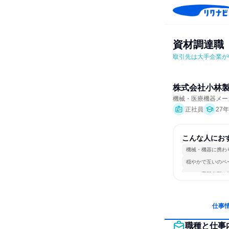
資材調達職
取引先は大手企業が
株式会社小林
機械・医療機器メー
正社員
27
こんな人にお
機械・機器に携わ
穏やかで互いのペ
一つの専門分野を
仕事
職種と仕事