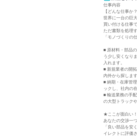
仕事内容

【どんな仕事か？
世界に一台の巨
買い付ける仕事で
ただ書類を処理
「モノづくりの仕
■ 原材料・部品
う少し安くなり
入れます。

■ 新規業者の開
内外から探します
■ 納期・在庫管
ックし、社内の在
■ 輸送業務の手
の大型トラックや
★ここが面白い！
あなたの交渉一
「良い部品を安
イレクトに評価さ