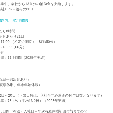
業中、会社から13％分の補助金を支給します。

社13％＝給与の80％
間以内、固定時間制
り8時間

月あたり21日

17:00 （所定労働時間：8時間0分）

13:00（60分）

有

：11.9時間（2025年実績）
祝日一部出勤あり）

（夏季休暇、年末年始休暇）

2日～20日（下限日数は、入社半年経過後の付与日数となります）

：73.4％（平均13.2日）（2025年実績）

3日間（有給）入社日～年次有給休暇初回付与までの間
