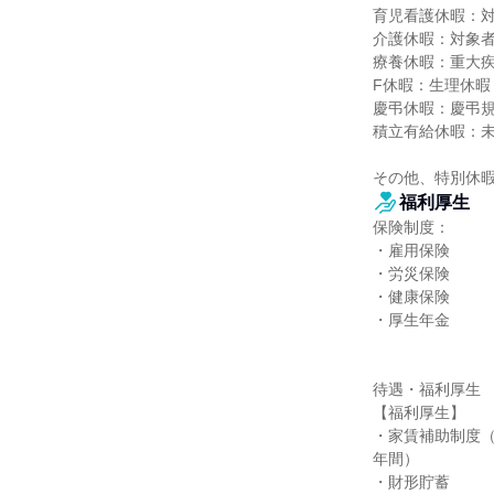
育児看護休暇：対
介護休暇：対象者
療養休暇：重大疾
F休暇：生理休暇
慶弔休暇：慶弔規
積立有給休暇：未
その他、特別休
福利厚生
保険制度：

・雇用保険

・労災保険

・健康保険

・厚生年金

待遇・福利厚生

【福利厚生】

・家賃補助制度（
年間）

・財形貯蓄
