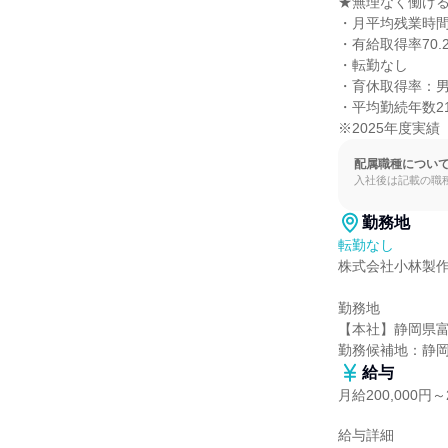
★無理なく働ける
・月平均残業時間1
・有給取得率70.2
・転勤なし

・育休取得率：男女
・平均勤続年数21
※2025年度実績
配属職種につい
入社後は記載の職
勤務地
転勤なし
株式会社小林製作
勤務地

【本社】静岡県富士
勤務候補地：静
給与
月給200,000円～2
給与詳細
