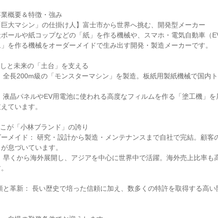
業概要＆特徴・強み

巨大マシン」の仕掛け人】富士市から世界へ挑む、開発型メーカー

段ボールや紙コップなどの「紙」を作る機械や、スマホ・電気自動車（E
」を作る機械をオーダーメイドで生み出す開発・製造メーカーです。

らしと未来の「土台」を支える

 全長200m級の「モンスターマシン」を製造。板紙用製紙機械で国内


 液晶パネルやEV用電池に使われる高度なフィルムを作る「塗工機」を
えています。

ここが「小林ブランド」の誇り

ダーメイド： 研究・設計から製造・メンテナンスまで自社で完結。顧客
が息づいています。

： 早くから海外展開し、アジアを中心に世界中で活躍。海外売上比率も
。

信頼と革新： 長い歴史で培った信頼に加え、数多くの特許を取得する高