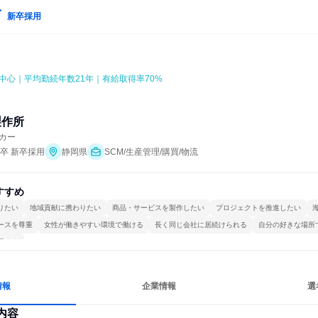
新卒採用
中心｜平均勤続年数21年｜有給取得率70%
製作所
カー
年卒 新卒採用
静岡県
SCM/生産管理/購買/物流
すすめ
りたい
地域貢献に携わりたい
商品・サービスを製作したい
プロジェクトを推進したい
ースを尊重
女性が働きやすい環境で働ける
長く同じ会社に居続けられる
自分の好きな場所
極める
情報
企業情報
選
内容