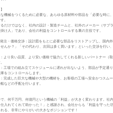
】

大な機械をつくるために必要な、あらゆる原材料や部品を「必要な時に
す。

するだけではなく、社内の設計・製造チームと、社外のメーカー（サプ
掛け人」であり、会社の利益をコントロールする裏の主役です。

の発注・価格交渉：設計図をもとに必要な部品をリストアップし、国内
ませんか？」「その代わり、次回は多く買います」といった交渉を行い
拓：より良い品質、より安い価格で協力してくれる新しいパートナー（
。

理：工場での組み立てスケジュールに遅れが出ないよう、部品が予定通
庫をコントロールします。

配：完成した巨大な機械や大型の機材を、お客様の工場へ安全かつスム
船などの手配を行います。



つで、何千万円、何億円という機械の「利益」が大きく変わります。社
く仕入れてくれて助かった！」と感謝され、会社からも「利益を守った
れる、非常にやりがいの大きなポジションです！
