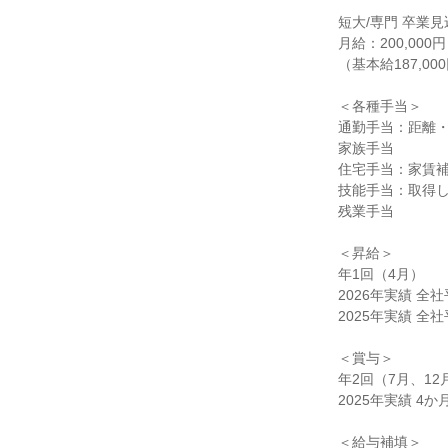
短大/専門 卒業見
月給：200,000円

（基本給187,00
＜各種手当＞

通勤手当：距離・
家族手当

住宅手当：家賃補
技能手当：取得し
残業手当

＜昇給＞

年1回（4月）

2026年実績 全社平
2025年実績 全社平
＜賞与＞

年2回（7月、12月
2025年実績 4か月
＜給与補填＞
