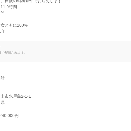
、自慢の勤務条件でお迎えします

1.9時間

%

ともに100%

年

て
種で配属されます。
所

市水戸島2-1-1

岡県
40,000円