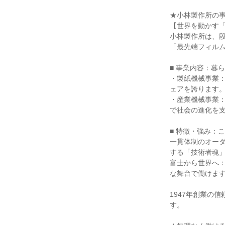
★小林製作所の事
【世界を動かす「
小林製作所は、
「最先端フィルム
■ 事業内容：暮
・製紙機械事業：
ェアを誇ります。
・産業機械事業：
で社会の進化を支
■ 特徴・強み：
一貫体制のオー
する「技術者魂」
富士から世界へ
な舞台で働けます
1947年創業の
す。
