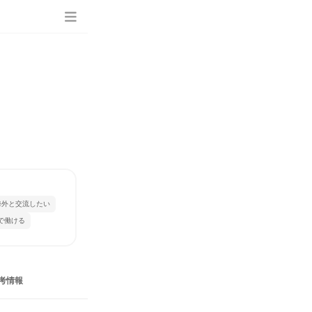
海外と交流したい
で働ける
考情報