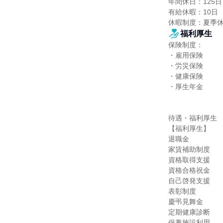
年間休日：125日

有給休暇：10日

休暇制度：夏季
福利厚生
保険制度：

・雇用保険

・労災保険

・健康保険

・厚生年金

待遇・福利厚生

【福利厚生】

退職金

家賃補助制度

資格取得支援

資格合格祝金

自己啓発支援

表彰制度

慶弔見舞金

定期健康診断

保養施設利用
