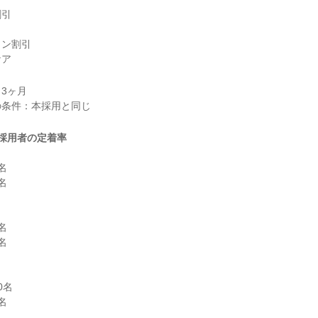
引



ン割引

ケア
3ヶ月

採用者の定着率








名


