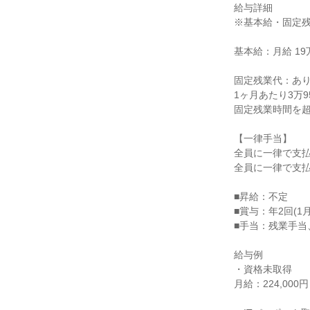
給与詳細

※基本給・固定残
基本給：月給 19万
固定残業代：あり
1ヶ月あたり3万9
固定残業時間を超
【一律手当】

全員に一律で支払
全員に一律で支払
■昇給：不定

■賞与：年2回(1月
■手当：残業手当
給与例

・資格未取得

月給：224,000円 