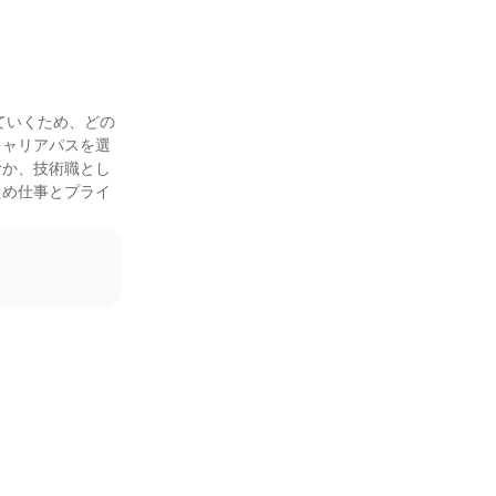
ていくため、どの
キャリアパスを選
むか、技術職とし
ため仕事とプライ