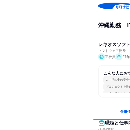
沖縄勤務　
レキオスソフ
ソフトウェア開発
正社員
27
こんな人にお
人・世の中の安全
プロジェクトを推
女性が働きやすい
仕事
職種と仕事
仕事内容
