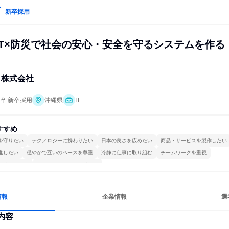
新卒採用
IT×防災で社会の安心・安全を守るシステムを作る
ト株式会社
年卒 新卒採用
沖縄県
IT
すすめ
を守りたい
テクノロジーに携わりたい
日本の良さを広めたい
商品・サービスを製作したい
進したい
穏やかで互いのペースを尊重
冷静に仕事に取り組む
チームワークを重視
環境で働ける
自分の好きな時間で働ける
情報
企業情報
選
内容