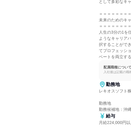
として多彩なキャ
＝＝＝＝＝＝＝＝
未来のためのキャ
＝＝＝＝＝＝＝＝
人生の3分の1を
ようなキャリア
択することがで
てプロフェッシ
ベートを両立す
配属職種につい
入社後は記載の職
勤務地
レキオスソフト株
勤務地

勤務候補地：沖
給与
月給224,000円