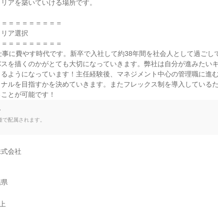
リアを築いていける場所です。

＝＝＝＝＝＝＝＝＝

リア選択

＝＝＝＝＝＝＝＝＝

仕事に費やす時代です。新卒で入社して約38年間を社会人として過ごし
パスを描くのかがとても大切になっていきます。弊社は自分が進みたい
きるようになっています！主任経験後、マネジメント中心の管理職に進
ョナルを目指すかを決めていきます。またフレックス制を導入している
ることが可能です！
て
種で配属されます。
式会社

縄県
以上