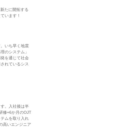
を新たに開拓する
ています！

す。いち早く地震
処理のシステム」
開発を通じて社会
用されているシス
ます。入社後は半
修+6か月のOJT
ステムを取り入れ
の高いエンジニア