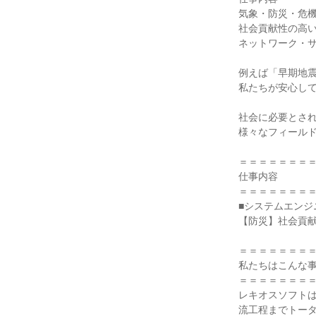
気象・防災・危機
社会貢献性の高い
ネットワーク・サ
例えば「早期地震
私たちが安心して
社会に必要とされ
様々なフィールド
＝＝＝＝＝＝＝＝
仕事内容

＝＝＝＝＝＝＝＝
■システムエンジニ
【防災】社会貢献
＝＝＝＝＝＝＝＝
私たちはこんな事
＝＝＝＝＝＝＝＝
レキオスソフト
流工程までトー