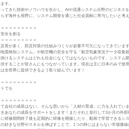
ます。

ってきた技術やノウハウを生かし、AIや流通システム分野のビジネス
らず海外も視野に、システム開発を通じた社会貢献に寄与したいと考え
＝＝＝＝＝＝＝＝＝

安全を創る

＝＝＝＝＝＝＝＝＝

然災害が多く、防災対策の仕組みづくりが必要不可欠になってきていま
期地震検知システム」や航空機の安全を守る「航空気象実況データ収集
手掛けるシステムはどれも社会になくてはならないものです。システム
提供することが皆さんにもつながっています。現在は主に日本のみで使
は全世界に提供できるよう取り組んでいます！

＝＝＝＝＝＝＝＝＝

トでも

＝＝＝＝＝＝＝＝＝

して会社の成長はない。そんな思いから「人材の育成」に力を入れてい
きあなたの成長をサポートをします！またそれと並行して3か月の外部研
らに研修期間終了後も定期的に研修を開催したり、動画で学習できるシ
たの好きな分野やスキルを伸ばすことで、1つの枠にはまらない市場価値