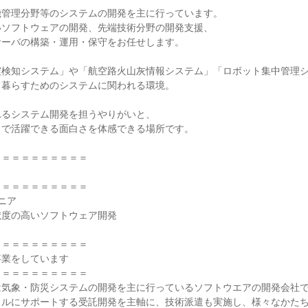
管理分野等のシステムの開発を主に行っています。

ソフトウェアの開発、先端技術分野の開発支援、

ーバの構築・運用・保守をお任せします。

検知システム」や「航空路火山灰情報システム」「ロボット集中管理シ
暮らすためのシステムに関われる環境。

るシステム開発を担うやりがいと、

で活躍できる面白さを体感できる場所です。

＝＝＝＝＝＝＝＝＝

＝＝＝＝＝＝＝＝＝

ア

度の高いソフトウェア開発

＝＝＝＝＝＝＝＝＝

業をしています

＝＝＝＝＝＝＝＝＝

は気象・防災システムの開発を主に行っているソフトウエアの開発会社
タルにサポートする受託開発を主軸に、技術派遣も実施し、様々なかた