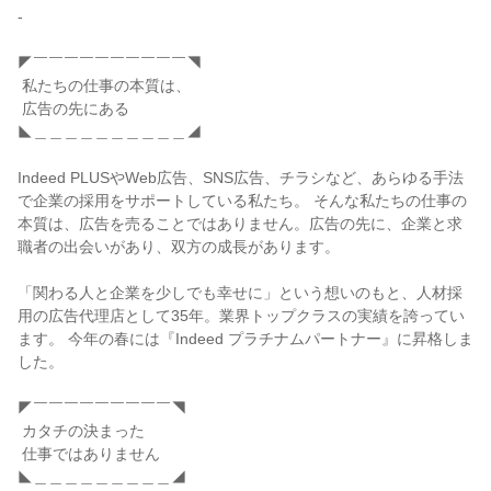
-

◤￣￣￣￣￣￣￣￣￣￣◥

 私たちの仕事の本質は、

 広告の先にある

◣＿＿＿＿＿＿＿＿＿＿◢

Indeed PLUSやWeb広告、SNS広告、チラシなど、あらゆる手法
で企業の採用をサポートしている私たち。 そんな私たちの仕事の
本質は、広告を売ることではありません。広告の先に、企業と求
職者の出会いがあり、双方の成長があります。

「関わる人と企業を少しでも幸せに」という想いのもと、人材採
用の広告代理店として35年。業界トップクラスの実績を誇ってい
ます。 今年の春には『Indeed プラチナムパートナー』に昇格しま
した。

◤￣￣￣￣￣￣￣￣￣◥

 カタチの決まった

 仕事ではありません

◣＿＿＿＿＿＿＿＿＿◢
