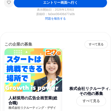
エントリー画面へ行く
表示開始日：2026年1月8日
原稿ID：
fa0ee06406d77a0b
問題を報告する
この企業の募集
すべて見る
株式会社リクルーティ
グ・デザイン
その他の募集
人材採用の広告企画営業(総
すべて見る
合職)
株式会社リクルーティング・デザイ