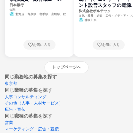
ント設営スタッフの電源
日本銀行
金融
門
株式会社ボルテック
北海道、青森県、岩手県、宮城県、秋田
文化・教養・娯楽、広告・メディア・マ
県、山形県、福島県、茨城県、群馬県、埼玉
ミ、電力・ガス・水道・エネルギー
神奈川県
県、東京都、神奈川県、新潟県、富山県、石
川県、福井県、山梨県、長野県、静岡県、愛
知県、京都府、大阪府、兵庫県、鳥取県、島
根県、岡山県、広島県、山口県、徳島県、香
川県、愛媛県、高知県、福岡県、佐賀県、長
お気に入り
お気に入り
崎県、熊本県、大分県、宮崎県、鹿児島県、
沖縄県
トップページへ
同じ勤務地の募集を探す
東京都
同じ業種の募集を探す
人事コンサルティング
その他（人事・人材サービス）
広告・宣伝
同じ職種の募集を探す
営業
マーケティング・広告・宣伝