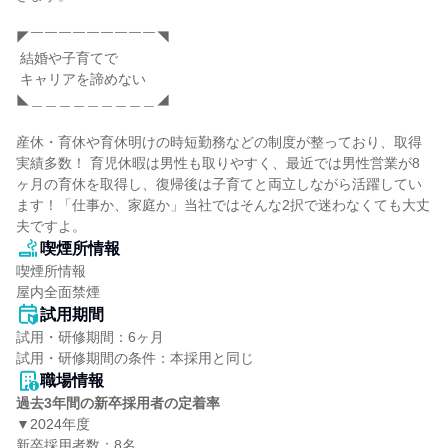
◤￣￣￣￣￣￣￣￣￣◥

 結婚や子育てで

 キャリアを諦めない

◣＿＿＿＿＿＿＿＿＿◢

産休・育休や育休明けの時短勤務などの制度が整っており、取得
実績多数！ 育児休暇は男性も取りやすく、最近では男性営業が8
ヶ月の育休を取得し、復帰後は子育てと両立しながら活躍してい
ます！「仕事か、家庭か」当社ではそんな2択で迷わなくても大丈
夫ですよ。
喫煙所情報
喫煙所情報

屋内全面禁煙
試用期間
試用・研修期間：6ヶ月

職場情報
過去3年間の新卒採用者の定着率
▼2024年度

新卒採用者数：8名
