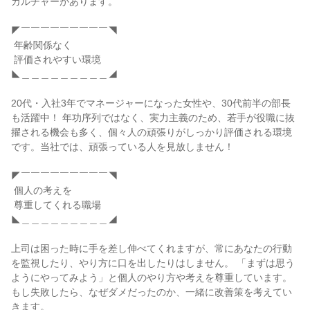
カルチャーがあります。

◤￣￣￣￣￣￣￣￣￣◥

 年齢関係なく

 評価されやすい環境

◣＿＿＿＿＿＿＿＿＿◢

20代・入社3年でマネージャーになった女性や、30代前半の部長
も活躍中！ 年功序列ではなく、実力主義のため、若手が役職に抜
擢される機会も多く、個々人の頑張りがしっかり評価される環境
です。当社では、頑張っている人を見放しません！

◤￣￣￣￣￣￣￣￣￣◥

 個人の考えを

 尊重してくれる職場

◣＿＿＿＿＿＿＿＿＿◢

上司は困った時に手を差し伸べてくれますが、常にあなたの行動
を監視したり、やり方に口を出したりはしません。 「まずは思う
ようにやってみよう」と個人のやり方や考えを尊重しています。
もし失敗したら、なぜダメだったのか、一緒に改善策を考えてい
きます。
