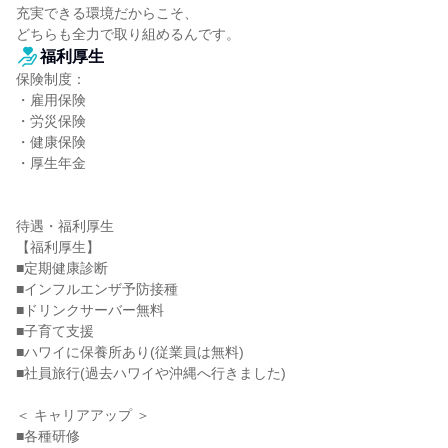
充実できる環境だからこそ、

どちらも全力で取り組めるんです。
福利厚生
保険制度：

・雇用保険

・労災保険

・健康保険

・厚生年金

待遇・福利厚生

【福利厚生】

■定期健康診断

■インフルエンザ予防接種

■ドリンクサーバー無料

■子育て支援

■ハワイに保養所あり(従業員は無料)

■社員旅行(過去ハワイや沖縄へ行きました)

＜ キャリアアップ ＞

■各種研修
