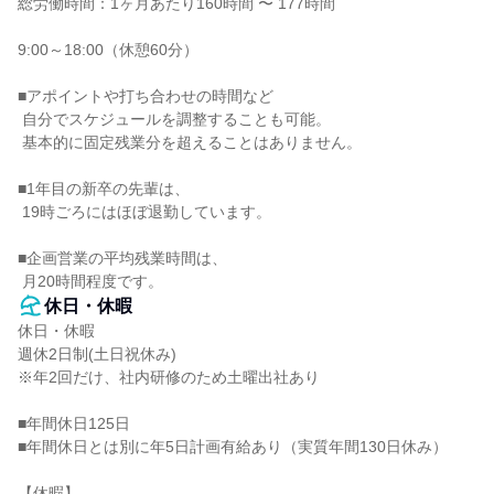
総労働時間：1ヶ月あたり160時間 〜 177時間

9:00～18:00（休憩60分）

■アポイントや打ち合わせの時間など

 自分でスケジュールを調整することも可能。

 基本的に固定残業分を超えることはありません。

■1年目の新卒の先輩は、

 19時ごろにはほぼ退勤しています。

■企画営業の平均残業時間は、

 月20時間程度です。
休日・休暇
休日・休暇

週休2日制(土日祝休み)

※年2回だけ、社内研修のため土曜出社あり

■年間休日125日

■年間休日とは別に年5日計画有給あり（実質年間130日休み）

【休暇】
