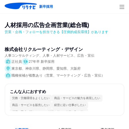
新卒採用
人材採用の広告企画営業(総合職)
営業・企画・フォローを担当できる【圧倒的成長環境】があります
株式会社リクルーティング・デザイン
人事コンサルティング、人事・人材サービス、広告・宣伝
正社員
27年卒 新卒採用
東京都、神奈川県、静岡県、愛知県、大阪府
職種候補が複数あり（営業、マーケティング・広告・宣伝）
こんな人におすすめ
労務・労働環境をよくしたい
商品・サービスの魅力を表現したい
商品・サービスを販売したい
経営に近い仕事がしたい
採用・育成に関わりたい
情熱を持って仕事に取り組む
コミュニケーションが活発
女性が働きやすい環境で働ける
若手が裁量を持てる環境
人とたくさん会話する