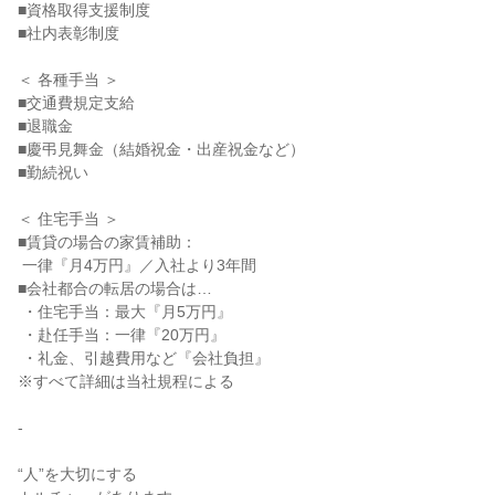
■資格取得支援制度

■社内表彰制度

＜ 各種手当 ＞

■交通費規定支給

■退職金

■慶弔見舞金（結婚祝金・出産祝金など）

■勤続祝い

＜ 住宅手当 ＞

■賃貸の場合の家賃補助：

 一律『月4万円』／入社より3年間

■会社都合の転居の場合は…

 ・住宅手当：最大『月5万円』

 ・赴任手当：一律『20万円』

 ・礼金、引越費用など『会社負担』

※すべて詳細は当社規程による

-

“人”を大切にする
