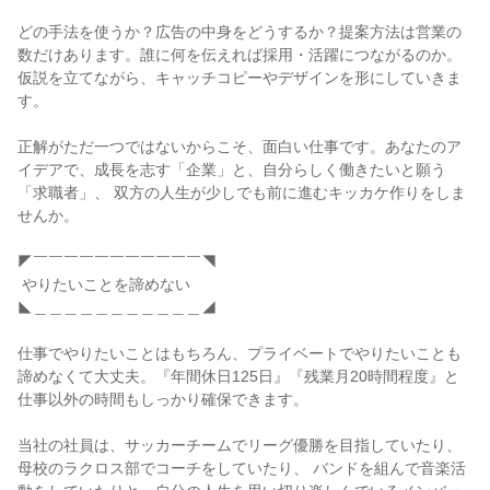
どの手法を使うか？広告の中身をどうするか？提案方法は営業の
数だけあります。誰に何を伝えれば採用・活躍につながるのか。 
仮説を立てながら、キャッチコピーやデザインを形にしていきま
す。

正解がただ一つではないからこそ、面白い仕事です。あなたのア
イデアで、成長を志す「企業」と、自分らしく働きたいと願う
「求職者」、 双方の人生が少しでも前に進むキッカケ作りをしま
せんか。

◤￣￣￣￣￣￣￣￣￣￣￣◥

 やりたいことを諦めない

◣＿＿＿＿＿＿＿＿＿＿＿◢

仕事でやりたいことはもちろん、プライベートでやりたいことも
諦めなくて大丈夫。『年間休日125日』『残業月20時間程度』と
仕事以外の時間もしっかり確保できます。

当社の社員は、サッカーチームでリーグ優勝を目指していたり、
母校のラクロス部でコーチをしていたり、 バンドを組んで音楽活