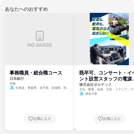
あなたへのおすすめ
事務職員・総合職コース
既卒可、コンサート・イ
ント設営スタッフの電源
日本銀行
金融
門
株式会社ボルテック
北海道、青森県、岩手県、宮城県、秋田
文化・教養・娯楽、広告・メディア・マ
県、山形県、福島県、茨城県、群馬県、埼玉
ミ、電力・ガス・水道・エネルギー
神奈川県
県、東京都、神奈川県、新潟県、富山県、石
川県、福井県、山梨県、長野県、静岡県、愛
知県、京都府、大阪府、兵庫県、鳥取県、島
根県、岡山県、広島県、山口県、徳島県、香
川県、愛媛県、高知県、福岡県、佐賀県、長
お気に入り
お気に入り
崎県、熊本県、大分県、宮崎県、鹿児島県、
沖縄県