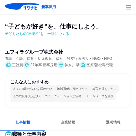
新卒採用
“子どもが好き”を、仕事にしよう。
子どもたちの“居場所”を、一緒につくる。
エフィラグループ株式会社
看護・介護、保育・幼児教育、福祉・独立行政法人・NGO・NPO
正社員
27年卒 新卒採用
神奈川県
医療/福祉専門職
こんな人におすすめ
人々に感動や笑いを届けたい
地域貢献に携わりたい
教育支援をしたい
人の成長を支えたい
コミュニケーションが活発
チームワークを重視
女性が働きやすい環境で働ける
長く同じ会社に居続けられる
人とたくさん会話する
目標に追われず働ける
仕事情報
企業情報
選考情報
職種と仕事内容