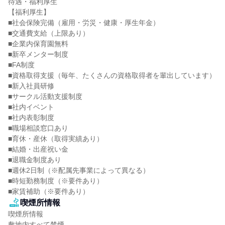
待遇・福利厚生

【福利厚生】

■社会保険完備（雇用・労災・健康・厚生年金）

■交通費支給（上限あり）

■企業内保育園無料

■新卒メンター制度

■FA制度

■資格取得支援（毎年、たくさんの資格取得者を輩出しています）

■新入社員研修

■サークル活動支援制度

■社内イベント

■社内表彰制度

■職場相談窓口あり

■育休・産休（取得実績あり）

■結婚・出産祝い金

■退職金制度あり

■週休2日制（※配属先事業によって異なる）

■時短勤務制度（※要件あり）

■家賃補助（※要件あり）
喫煙所情報
喫煙所情報

敷地内すべて禁煙
