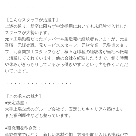
・・・・・・・・・・・・・・・・

【こんなスタッフが活躍中】

上述の通り、新卒に限らず中途採用においても未経験で入社した
スタッフが大勢います。

元々工場勤務だったメンバーや製造職の経験者もいますが、元営
業職、元販売職、元サービススタッフ、元飲食業、元警備スタッ
フ、元食肉加工スタッフなど、様々な職種の経験者が当社へ転職
し活躍してくれています。他の会社を経験したうえで、働く時間
や休みがきっちりしているから働きやすいという声を多くいただ
いています。

・・・・・・・・・・・・・・・・

【この求人の魅力】

●安定基盤：

大手上場企業のグループ会社で、安定したキャリアを築けます！
また福利厚生なども整っています。

●研究開発型企業：

単純作業ではなく、新しい素材や加工方法を取り入れる挑戦がで