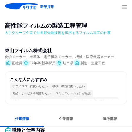
新卒採用
高性能フィルムの製造工程管理
大手グループ企業で世界最先端技術を追求するフイルム加工の仕事
東山フイルム株式会社
化学メーカー、半導体・電子機器メーカー、機械・医療機器メーカー
正社員
27年卒 新卒採用
岐阜県
製造・生産工程
こんな人におすすめ
テクノロジーに携わりたい
機械・機器に携わりたい
商品・サービスを製作したい
コミュニケーションが活発
常に新しいものに挑戦
チームワークを重視
長く同じ会社に居続けられる
一つの専門分野を極める
若手が裁量を持てる環境
仕事情報
企業情報
選考情報
職種と仕事内容