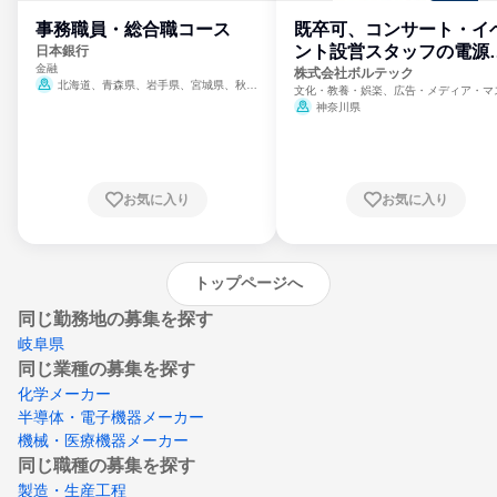
事務職員・総合職コース
既卒可、コンサート・イ
ント設営スタッフの電源
日本銀行
金融
門
株式会社ボルテック
北海道、青森県、岩手県、宮城県、秋田
文化・教養・娯楽、広告・メディア・マ
県、山形県、福島県、茨城県、群馬県、埼玉
ミ、電力・ガス・水道・エネルギー
神奈川県
県、東京都、神奈川県、新潟県、富山県、石
川県、福井県、山梨県、長野県、静岡県、愛
知県、京都府、大阪府、兵庫県、鳥取県、島
根県、岡山県、広島県、山口県、徳島県、香
川県、愛媛県、高知県、福岡県、佐賀県、長
お気に入り
お気に入り
崎県、熊本県、大分県、宮崎県、鹿児島県、
沖縄県
トップページへ
同じ勤務地の募集を探す
岐阜県
同じ業種の募集を探す
化学メーカー
半導体・電子機器メーカー
機械・医療機器メーカー
同じ職種の募集を探す
製造・生産工程