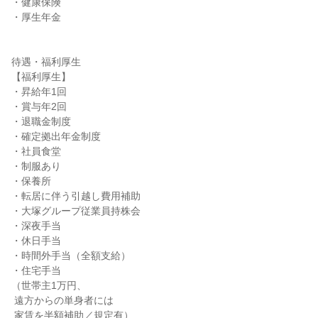
・健康保険

・厚生年金

待遇・福利厚生

【福利厚生】

・昇給年1回

・賞与年2回

・退職金制度

・確定拠出年金制度

・社員食堂

・制服あり

・保養所

・転居に伴う引越し費用補助

・大塚グループ従業員持株会

・深夜手当

・休日手当

・時間外手当（全額支給）

・住宅手当

（世帯主1万円、

 遠方からの単身者には

 家賃を半額補助／規定有）
