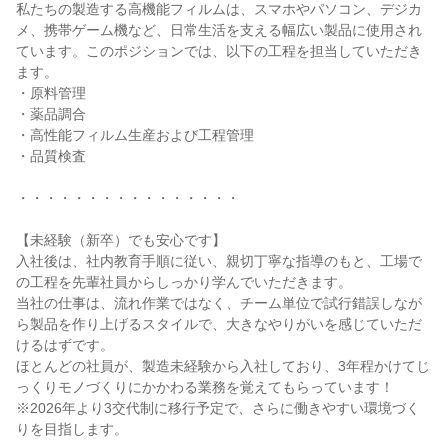
私たちの製造する高機能フィルムは、スマホやパソコン、デジカ
メ、携帯ゲーム機など、日常生活を支える幅広い製品に使用され
ています。このポジションでは、以下の工程を担当していただき
ます。

・原料管理

・薬品調合

・高性能フィルム生産および工程管理

・品質検査

・・・・・・・・・・・・・・・・

【未経験（新卒）でも安心です】

入社後は、社内教育手順に従い、親切丁寧な指導のもと、工場で
の工程を先輩社員からしっかり学んでいただきます。

当社の仕事は、流れ作業ではなく、チーム単位で試行錯誤しなが
ら製品を作り上げるスタイルで、大きなやりがいを感じていただ
けるはずです。

ほとんどの社員が、製造未経験から入社しており、3年程かけてじ
っくりモノづくりにかかわる業務を覚えてもらっています！

※2026年より3交代制に移行予定で、さらに働きやすい環境づく
りを目指します。
