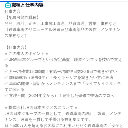
職種と仕事内容
仕事内容

【配属可能性職種】

開発、設計、企画、工事施工管理、品質管理、営業、事務など

（鉄道車両のリニューアル改造及び車両部品の製作、メンテナン
ス業務など）

【仕事内容】

⭐ この求人のポイント ⭐

✅ JR西日本グループという安定基盤！鉄道インフラを技術で支え
る

✅ 月平均残業12.0時間！有給平均取得日数20.6日で働きやすい

✅ 離職率0%（過去3年）！長くキャリアを築きたい方に最適

✅ 車両の開発・設計からメンテナンスまで「ライフサイクル」全
てに関わる

✅ 文理不問（2024年度から）！充実した研修で技術のプロへ

⭐ 株式会社JR西日本テクノスについて ⭐

JR西日本グループの一員として、鉄道車両の設計、製造、メンテ
ナンス、改造を一貫して手掛ける技術集団です。

日々500万人を超えるお客様にご利用いただく鉄道車両の「安全と