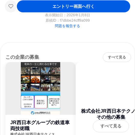
エントリー画面へ行く
表示開始日：2026年1月8日
原稿ID：
f7dbbe24cff9a099
問題を報告する
この企業の募集
すべて見る
株式会社JR西日本テク
その他の募集
JR西日本グループの鉄道車
すべて見る
両技術職
株式会社JR西日本テクノス