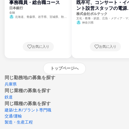
事務職員・総合職コース
既卒可、コンサート・イ
ント設営スタッフの電源
日本銀行
金融
門
株式会社ボルテック
北海道、青森県、岩手県、宮城県、秋田
文化・教養・娯楽、広告・メディア・マ
県、山形県、福島県、茨城県、群馬県、埼玉
ミ、電力・ガス・水道・エネルギー
神奈川県
県、東京都、神奈川県、新潟県、富山県、石
川県、福井県、山梨県、長野県、静岡県、愛
知県、京都府、大阪府、兵庫県、鳥取県、島
根県、岡山県、広島県、山口県、徳島県、香
川県、愛媛県、高知県、福岡県、佐賀県、長
お気に入り
お気に入り
崎県、熊本県、大分県、宮崎県、鹿児島県、
沖縄県
トップページへ
同じ勤務地の募集を探す
兵庫県
同じ業種の募集を探す
鉄道
同じ職種の募集を探す
建築/土木/プラント専門職
交通/運輸
製造・生産工程