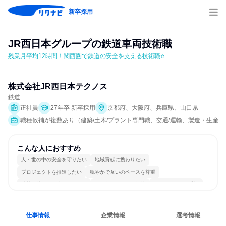
新卒採用
JR西日本グループの鉄道車両技術職
残業月平均12時間！関西圏で鉄道の安全を支える技術職⭐
株式会社JR西日本テクノス
鉄道
正社員
27年卒 新卒採用
京都府、大阪府、兵庫県、山口県
職種候補が複数あり（建築/土木/プラント専門職、交通/運輸、製造・生産工
こんな人におすすめ
人・世の中の安全を守りたい
地域貢献に携わりたい
プロジェクトを推進したい
穏やかで互いのペースを尊重
情熱を持って仕事に取り組む
常に新しいものに挑戦
チームワークを重視
個人の能力を重視
長く同じ会社に居続けられる
若手が裁量を持てる環境
仕事情報
企業情報
選考情報