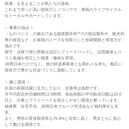
快適」を支えることが私たちの使命。

これまで培った高い技術力とノウハウで、車両のライフサイクル
をトータルサポートしています。

✨ 事業の強み ✨

「ものづくり」の拠点である姫路製作所**での部品製作や、観光列
車の改造など、お客様のニーズを先取りした技術開発と実現力が
強みです。

保守・点検で得た情報を設計にフィードバックし、品質確保とコ
スト低減を両立した検査・修繕を実現。

JR西日本だけでなく、他の鉄道事業者とも関わりを持ち、幅広い
技術力で豊かな社会づくりに貢献しています。

✨ 働く環境 ✨

社員の長期活躍に注力しており、定着率は抜群です。

月平均所定外労働時間12.0時間、有給休暇の平均取得日数は20.6
日と、仕事とプライベートを両立しやすい環境が整っています。

独身寮、住宅手当、JR西日本グループ共済会など福利厚生も充
実。

また、男性の育休取得率も76.9%と非常に高く、男女ともに安心
して働ける環境です。
