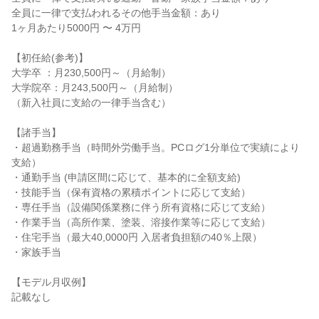
全員に一律で支払われるその他手当金額：あり

1ヶ月あたり5000円 〜 4万円

【初任給(参考)】

大学卒 ：月230,500円～（月給制）

大学院卒：月243,500円～（月給制）

（新入社員に支給の一律手当含む）

【諸手当】

・超過勤務手当（時間外労働手当。PCログ1分単位で実績により
支給）

・通勤手当 (申請区間に応じて、基本的に全額支給)

・技能手当（保有資格の累積ポイントに応じて支給）

・専任手当（設備関係業務に伴う所有資格に応じて支給）

・作業手当（高所作業、塗装、溶接作業等に応じて支給）

・住宅手当（最大40,0000円 入居者負担額の40％上限）

・家族手当

【モデル月収例】

記載なし
