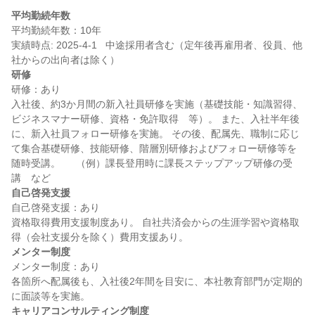
平均勤続年数
平均勤続年数：10年

実績時点: 2025-4-1   中途採用者含む（定年後再雇用者、役員、他
研修
研修：あり

入社後、約3か月間の新入社員研修を実施（基礎技能・知識習得、
ビジネスマナー研修、資格・免許取得　等）。 また、入社半年後
に、新入社員フォロー研修を実施。 その後、配属先、職制に応じ
て集合基礎研修、技能研修、階層別研修およびフォロー研修等を
随時受講。  　（例）課長登用時に課長ステップアップ研修の受
自己啓発支援
自己啓発支援：あり

資格取得費用支援制度あり。 自社共済会からの生涯学習や資格取
メンター制度
メンター制度：あり

各箇所へ配属後も、入社後2年間を目安に、本社教育部門が定期的
キャリアコンサルティング制度