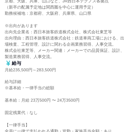
京都、大阪、兵庫、山口など、JR西日本テクノス各拠点

（新卒の配属予定地は関西圏を中心に運用予定）

勤務候補地：京都府、大阪府、兵庫県、山口県

※出向があります

出向先企業名：西日本旅客鉄道株式会社、株式会社東芝等

出向理由：西日本旅客鉄道株式会社：鉄道車両工場における、出
場検査、工程管理、設計に関わる企画業務習得、人事交流。

株式会社東芝等、メーカー関連：メーカーでの品質保証、設計、
製造業務習得、人事交流。
給与
月給235,500円～283,500円
給与詳細

※基本給・一律手当の総額

基本給：月給 23万500円 〜 24万3500円

固定残業代：なし

【一律手当】

全員に一律で支払われる通勤・皆勤・家族手当金額：あり
