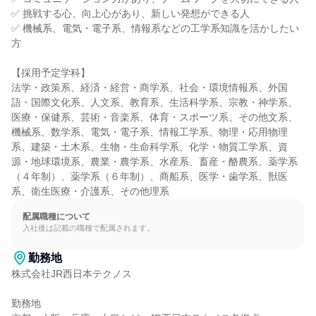
✅ 挑戦する心、向上心があり、新しい発想ができる人

✅ 機械系、電気・電子系、情報系などの工学系知識を活かしたい
方

【採用予定学科】

法学・政策系、経済・経営・商学系、社会・環境情報系、外国
語・国際文化系、人文系、教育系、生活科学系、宗教・神学系、
医療・保健系、芸術・音楽系、体育・スポーツ系、その他文系、
機械系、数学系、電気・電子系、情報工学系、物理・応用物理
系、建築・土木系、生物・生命科学系、化学・物質工学系、資
源・地球環境系、農業・農学系、水産系、畜産・酪農系、薬学系
（４年制）、薬学系（６年制）、商船系、医学・歯学系、獣医
系、衛生医療・介護系、その他理系
配属職種について
入社後は記載の職種で配属されます。
勤務地
株式会社JR西日本テクノス

勤務地
