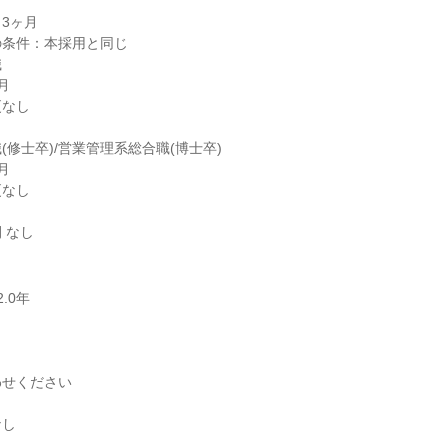
3ヶ月

条件：本採用と同じ





なし

修士卒)/営業管理系総合職(博士卒)



なし

0年
