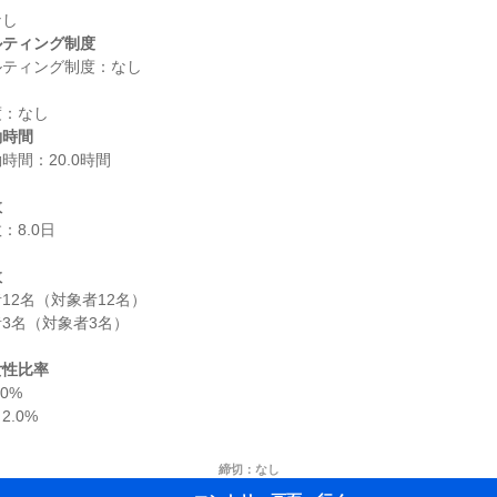
ルティング制度
働時間
間：20.0時間

数
8.0日

数
2名（対象者12名）

3名（対象者3名）

女性比率
%

.0%

締切：なし