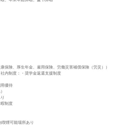
康保険、厚生年金、雇用保険、労働災害補償保険（労災））

社内制度：・奨学金返還支援制度

用優待

）

り

休暇制度
内喫煙可能場所あり