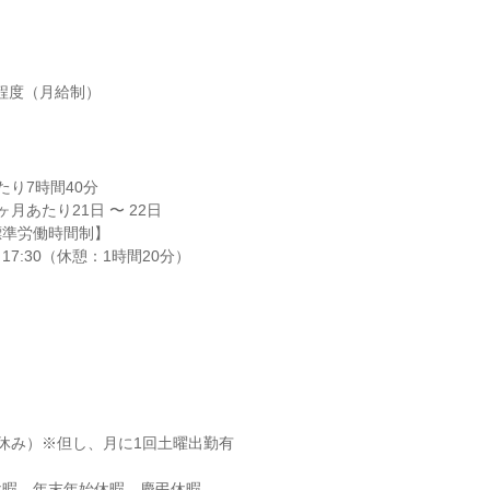
円程度（月給制）
り7時間40分

月あたり21日 〜 22日

準労働時間制】

17:30（休憩：1時間20分）



休み）※但し、月に1回土曜出勤有

休暇、年末年始休暇、慶弔休暇