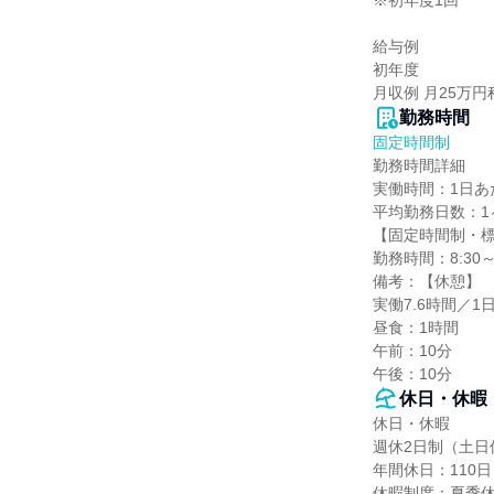
※初年度1回

給与例

初年度

月収例 月25万
勤務時間
固定時間制
勤務時間詳細

実働時間：1日あた
平均勤務日数：1ヶ
【固定時間制・標
勤務時間：8:30～
備考：【休憩】

実働7.6時間／1日
昼食：1時間

午前：10分

午後：10分
休日・休暇
休日・休暇

週休2日制（土日
年間休日：110日

休暇制度：夏季