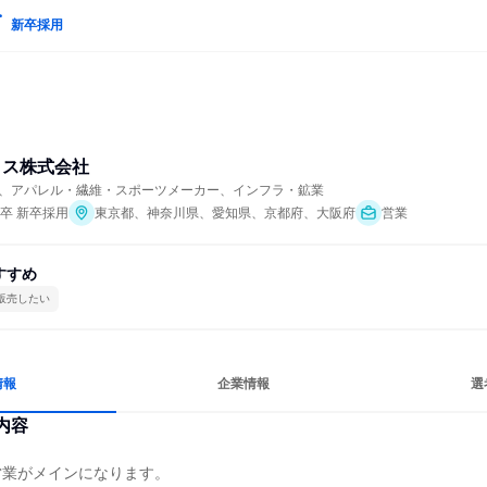
新卒採用
クス株式会社
、アパレル・繊維・スポーツメーカー、インフラ・鉱業
年卒 新卒採用
東京都、神奈川県、愛知県、京都府、大阪府
営業
すすめ
販売したい
情報
企業情報
選
内容
業がメインになります。
