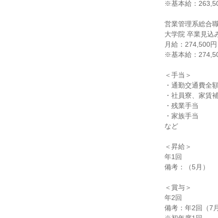
※基本給：263,50
営業管理系総合職(
大学院 卒業見込み
月給：274,500円

※基本給：274,50
＜手当＞

・通勤交通費全額
・社員寮、家賃補
・残業手当

・家族手当

など

＜昇給＞

年1回

備考：（5月）

＜賞与＞

年2回

備考：年2回（7月、