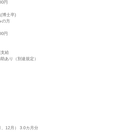
0円

博士卒)

の方

0円

支給

助あり（別途規定）

12月） 3.0カ月分
