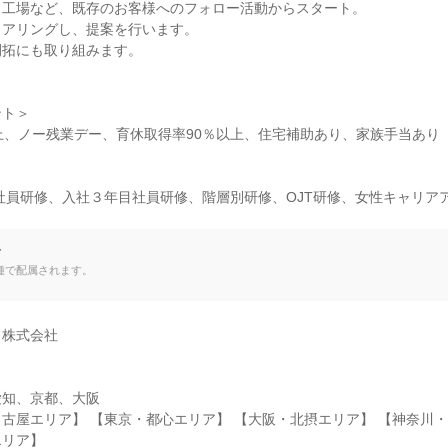
工場など、既存のお客様へのフォロー活動からスタート。

アリングし、提案を行います。

拓にも取り組みます。

ト＞

上、ノー残業デー、育休取得率90％以上、住宅補助あり、家族手当あり

社員研修、入社３年目社員研修、階層別研修、OJT研修、女性キャリア
て
種で配属されます。
株式会社

知、京都、大阪

古屋エリア】 【東京・都心エリア】 【大阪・北摂エリア】 【神奈川
リア】
