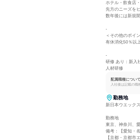
ホテル・飲食店・
先方のニーズをヒ
数年後には新規開
-

＜その他のポイン
有休消化50％以
-

研修 あり：新入
人材研修
配属職種につい
入社後は記載の職
勤務地
新日本ウエックス
勤務地

東京、神奈川、愛
備考：【愛知・名
【京都・京都市エ