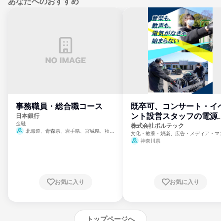
あなたへのおすすめ
事務職員・総合職コース
既卒可、コンサート・イ
ント設営スタッフの電源
日本銀行
金融
門
株式会社ボルテック
北海道、青森県、岩手県、宮城県、秋田
文化・教養・娯楽、広告・メディア・マ
県、山形県、福島県、茨城県、群馬県、埼玉
ミ、電力・ガス・水道・エネルギー
神奈川県
県、東京都、神奈川県、新潟県、富山県、石
川県、福井県、山梨県、長野県、静岡県、愛
知県、京都府、大阪府、兵庫県、鳥取県、島
根県、岡山県、広島県、山口県、徳島県、香
川県、愛媛県、高知県、福岡県、佐賀県、長
お気に入り
お気に入り
崎県、熊本県、大分県、宮崎県、鹿児島県、
沖縄県
トップページへ