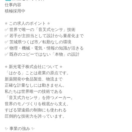
仕事内容

積極採用中

⭐ この求人のポイント ⭐

✅ 世界で唯一の「音叉式センサ」技術

✅ 若手が主担当として設計から量産化まで

✅ 茨城県つくば市／転勤なしの環境

✅ 物理・機械・電気・情報の知識が活きる

✅ 既存のコピーではない「本物」の設計

⭐ 新光電子株式会社について ⭐

「はかる」ことは産業の原点です。

新薬開発や食品製造、物流まで

正確な計量なしには動きません。

私たちは世界唯一の技術である

「音叉式力センサ」を持つメーカー。

世界のモノづくりを根底から支え、

すばる望遠鏡の制御にも使われる

圧倒的な技術力を誇っています。

✨ 事業の強み ✨
