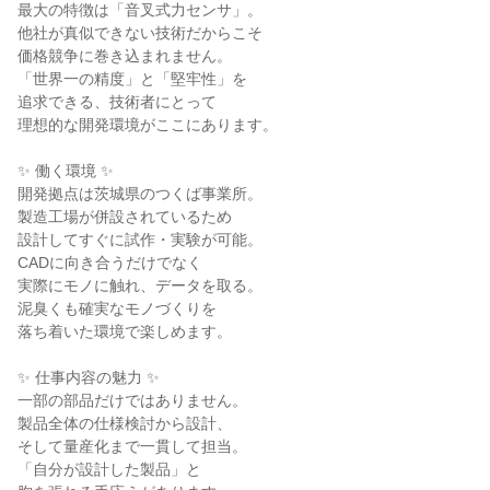
最大の特徴は「音叉式力センサ」。

他社が真似できない技術だからこそ

価格競争に巻き込まれません。

「世界一の精度」と「堅牢性」を

追求できる、技術者にとって

理想的な開発環境がここにあります。

✨ 働く環境 ✨

開発拠点は茨城県のつくば事業所。

製造工場が併設されているため

設計してすぐに試作・実験が可能。

CADに向き合うだけでなく

実際にモノに触れ、データを取る。

泥臭くも確実なモノづくりを

落ち着いた環境で楽しめます。

✨ 仕事内容の魅力 ✨

一部の部品だけではありません。

製品全体の仕様検討から設計、

そして量産化まで一貫して担当。

「自分が設計した製品」と
