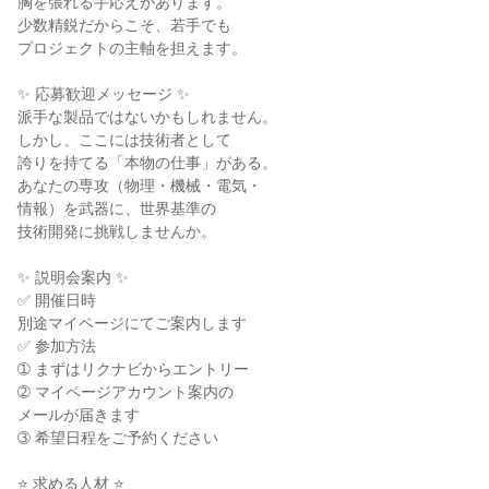
胸を張れる手応えがあります。

少数精鋭だからこそ、若手でも

プロジェクトの主軸を担えます。

✨ 応募歓迎メッセージ ✨

派手な製品ではないかもしれません。

しかし、ここには技術者として

誇りを持てる「本物の仕事」がある。

あなたの専攻（物理・機械・電気・

情報）を武器に、世界基準の

技術開発に挑戦しませんか。

✨ 説明会案内 ✨

✅ 開催日時

別途マイページにてご案内します

✅ 参加方法

➀ まずはリクナビからエントリー

➁ マイページアカウント案内の

メールが届きます

➂ 希望日程をご予約ください

⭐ 求める人材 ⭐
