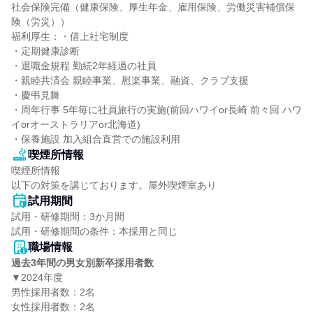
社会保険完備（健康保険、厚生年金、雇用保険、労働災害補償保
険（労災））

福利厚生：・借上社宅制度

・定期健康診断

・退職金規程 勤続2年経過の社員

・親睦共済会 親睦事業、慰楽事業、融資、クラブ支援

・慶弔見舞

・周年行事 5年毎に社員旅行の実施(前回ハワイor長崎 前々回 ハワ
イorオーストラリアor北海道)

・保養施設 加入組合直営での施設利用
喫煙所情報
喫煙所情報

以下の対策を講じております。屋外喫煙室あり
試用期間
試用・研修期間：3か月間

職場情報
過去3年間の男女別新卒採用者数
▼2024年度

男性採用者数：2名

女性採用者数：2名
