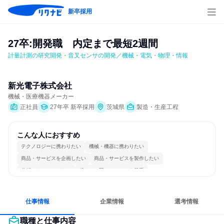
新卒採用
27卒:開発職　内定まで最短2週間
計量計測の研究開発・音叉センサの開発／機械・電気・物理・情報
新光電子株式会社
機械・医療機器メーカー
正社員
27年卒 新卒採用
茨城県
製造・生産工程
こんな人におすすめ
テクノロジーに携わりたい
機械・機器に携わりたい
商品・サービスを企画したい
商品・サービスを製作したい
分析・リサーチしたい
穏やかで互いのペースを尊重
情熱を持って仕事に取り組む
常に新しいものに挑戦
長く同じ会社に居続けられる
若手が裁量を持てる環境
仕事情報
企業情報
選考情報
職種と仕事内容