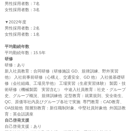
男性採用者数：7名

女性採用者数：3名

▼2022年度

男性採用者数：2名

女性採用者数：1名

平均勤続年数
研修
研修：あり

新入社員教育：合同研修（研修施設 GD、規律訓練、野外実習
他） 入社前事前研修（心構え、交通安全、GD 他） 入社後基礎研
修（会社組織、工場見学他） 工場実習（生産実習体験） 製図・技
術研修（機械製図　実習含む）  中途入社員教育：社史・グループ
史、グループ概況、規律訓練他  定型教育：就業規則、安全衛生、
QC、原価等社内及びグループ各社で実施  専門教育：CAD教育、
OA技能他  階層別教育：新任職制対象、中堅社員対象他  外国語教
自己啓発支援
自己啓発支援：あり
