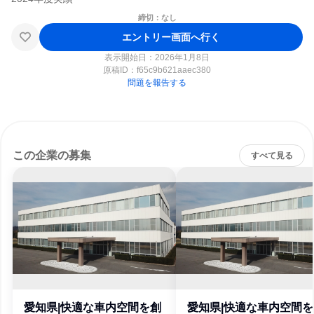
締切：なし
エントリー画面へ行く
表示開始日：2026年1月8日
原稿ID：
f65c9b621aaec380
問題を報告する
この企業の募集
すべて見る
愛知県|快適な車内空間を創
愛知県|快適な車内空間を