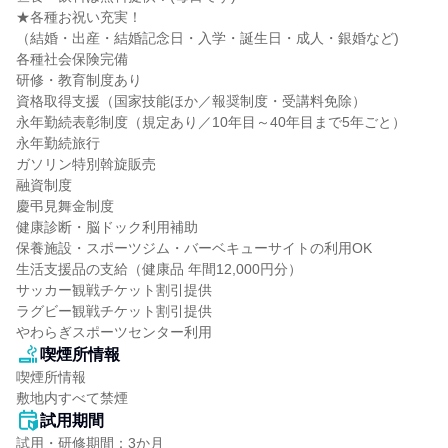
★各種お祝い充実！

（結婚・出産・結婚記念日・入学・誕生日・成人・銀婚など)

各種社会保険完備

研修・教育制度あり

資格取得支援（国家技能ほか／報奨制度・受講料免除）

永年勤続表彰制度（規定あり／10年目～40年目まで5年ごと）

永年勤続旅行

ガソリン特別斡旋販売

融資制度

慶弔見舞金制度

健康診断・脳ドック利用補助

保養施設・スポーツジム・バーベキューサイトの利用OK

生活支援品の支給（健康品 年間12,000円分）

サッカー観戦チケット割引提供

ラグビー観戦チケット割引提供

やわらぎスポーツセンター利用
喫煙所情報
喫煙所情報

敷地内すべて禁煙
試用期間
試用・研修期間：3か月
