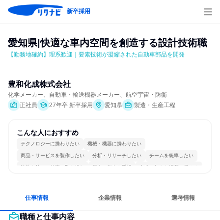
新卒採用
愛知県|快適な車内空間を創造する設計技術職
【勤務地確約】理系歓迎｜要素技術が凝縮された自動車部品を開発
豊和化成株式会社
化学メーカー、自動車・輸送機器メーカー、航空宇宙・防衛
正社員
27年卒 新卒採用
愛知県
製造・生産工程
こんな人におすすめ
テクノロジーに携わりたい
機械・機器に携わりたい
商品・サービスを製作したい
分析・リサーチしたい
チームを統率したい
情熱を持って仕事に取り組む
個人の能力を重視
自分の好きな場所で働ける
自分の好きな時間で働ける
目標に追われず働ける
仕事情報
企業情報
選考情報
職種と仕事内容