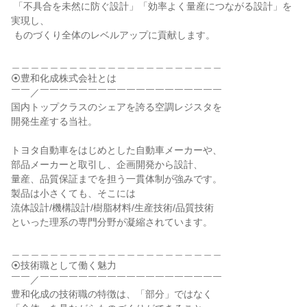
 「不具合を未然に防ぐ設計」「効率よく量産につながる設計」を
実現し、

 ものづくり全体のレベルアップに貢献します。

＿＿＿＿＿＿＿＿＿＿＿＿＿＿＿＿＿＿＿＿＿＿

⦿豊和化成株式会社とは

￣￣／￣￣￣￣￣￣￣￣￣￣￣￣￣￣￣￣￣￣￣

国内トップクラスのシェアを誇る空調レジスタを

開発生産する当社。

トヨタ自動車をはじめとした自動車メーカーや、

部品メーカーと取引し、企画開発から設計、

量産、品質保証までを担う一貫体制が強みです。

製品は小さくても、そこには

流体設計/機構設計/樹脂材料/生産技術/品質技術

といった理系の専門分野が凝縮されています。

＿＿＿＿＿＿＿＿＿＿＿＿＿＿＿＿＿＿＿＿＿＿

⦿技術職として働く魅力

￣￣／￣￣￣￣￣￣￣￣￣￣￣￣￣￣￣￣￣￣￣

豊和化成の技術職の特徴は、「部分」ではなく
