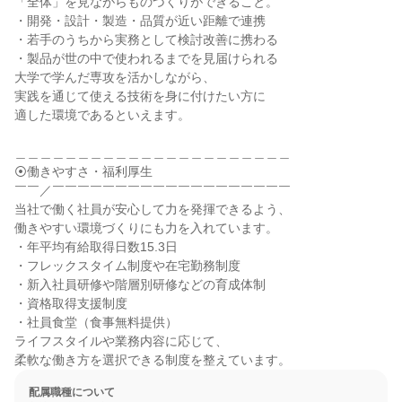
「全体」を見ながらものづくりができること。

・開発・設計・製造・品質が近い距離で連携

・若手のうちから実務として検討改善に携わる

・製品が世の中で使われるまでを見届けられる

大学で学んだ専攻を活かしながら、

実践を通じて使える技術を身に付けたい方に

適した環境であるといえます。

＿＿＿＿＿＿＿＿＿＿＿＿＿＿＿＿＿＿＿＿＿＿

⦿働きやすさ・福利厚生

￣￣／￣￣￣￣￣￣￣￣￣￣￣￣￣￣￣￣￣￣￣

当社で働く社員が安心して力を発揮できるよう、

働きやすい環境づくりにも力を入れています。

・年平均有給取得日数15.3日

・フレックスタイム制度や在宅勤務制度

・新入社員研修や階層別研修などの育成体制

・資格取得支援制度

・社員食堂（食事無料提供）

ライフスタイルや業務内容に応じて、

柔軟な働き方を選択できる制度を整えています。
配属職種について