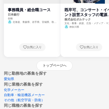
事務職員・総合職コース
既卒可、コンサート・イ
ント設営スタッフの電源
日本銀行
金融
門
株式会社ボルテック
北海道、青森県、岩手県、宮城県、秋田
文化・教養・娯楽、広告・メディア・マ
県、山形県、福島県、茨城県、群馬県、埼玉
ミ、電力・ガス・水道・エネルギー
神奈川県
県、東京都、神奈川県、新潟県、富山県、石
川県、福井県、山梨県、長野県、静岡県、愛
知県、京都府、大阪府、兵庫県、鳥取県、島
根県、岡山県、広島県、山口県、徳島県、香
川県、愛媛県、高知県、福岡県、佐賀県、長
お気に入り
お気に入り
崎県、熊本県、大分県、宮崎県、鹿児島県、
沖縄県
トップページへ
同じ勤務地の募集を探す
愛知県
同じ業種の募集を探す
化学メーカー
自動車・輸送機器メーカー
その他（航空宇宙・防衛）
同じ職種の募集を探す