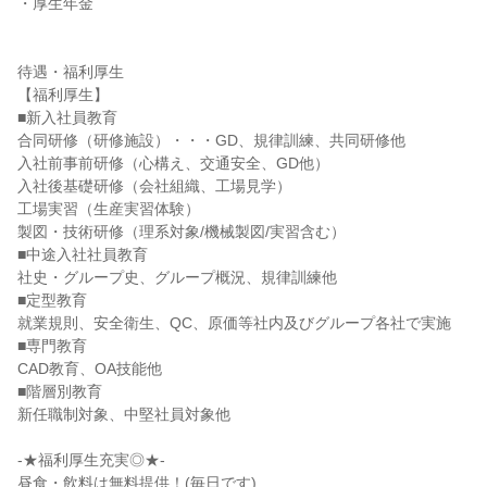
・厚生年金

待遇・福利厚生

【福利厚生】

■新入社員教育

合同研修（研修施設）・・・GD、規律訓練、共同研修他

入社前事前研修（心構え、交通安全、GD他）

入社後基礎研修（会社組織、工場見学）

工場実習（生産実習体験）

製図・技術研修（理系対象/機械製図/実習含む）

■中途入社社員教育

社史・グループ史、グループ概況、規律訓練他

■定型教育

就業規則、安全衛生、QC、原価等社内及びグループ各社で実施

■専門教育

CAD教育、OA技能他

■階層別教育

新任職制対象、中堅社員対象他

-★福利厚生充実◎★-

昼食・飲料は無料提供！(毎日です)
