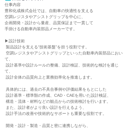
仕事内容

豊和化成株式会社では、自動車の快適性を支える

空調レジスタやアシストグリップを中心に、

企画開発・設計から量産、品質保証まで一貫して

手掛ける自動車内装部品メーカーです。

▶設計技術

 製品設計を支える“技術基盤”を担う役割です。

 空調レジスタやアシストグリップといった自動車内装部品におい
て、

 設計基準や設計ルールの整備、設計検証、技術的な検討を通じ
て、

 設計全体の品質向上と業務効率化を推進します。

 具体的には、過去の不具合事例や評価結果をもとにした

 設計基準・標準類の作成、CAD・CAEを用いた設計検証、

 構造・流体・材料などの観点からの技術検討を行います。

 また、設計者がより良い設計を行えるよう、

 設計手法の改善や技術的なサポートも重要な役割です。

 開発・設計・製造・品質と密に連携しながら、
