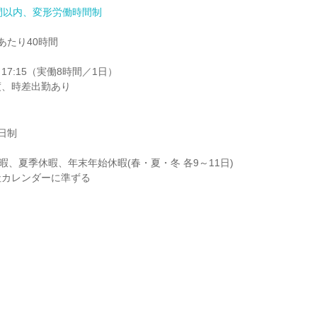
間以内、変形労働時間制
たり40時間

17:15（実働8時間／1日）

度、時差出勤あり
制

、夏季休暇、年末年始休暇(春・夏・冬 各9～11日)

社カレンダーに準ずる