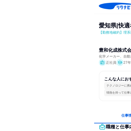
愛知県|快
【勤務地確約】理系
豊和化成株式
化学メーカー、自動
正社員
27
こんな人にお
テクノロジーに携
情熱を持って仕事
仕事
職種と仕事