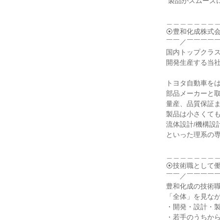
 製品がスムーズに量産されるまでを支える役割です。

＿＿＿＿＿＿＿＿
⦿豊和化成株式会
￣￣／￣￣￣￣￣
国内トップクラス
開発生産する当社
トヨタ自動車をは
部品メーカーと取
量産、品質保証ま
製品は小さくても
流体設計/機構設計
といった理系の専
＿＿＿＿＿＿＿＿
⦿技術職として働
￣￣／￣￣￣￣￣
豊和化成の技術職
「全体」を見なが
・開発・設計・製
・若手のうちから