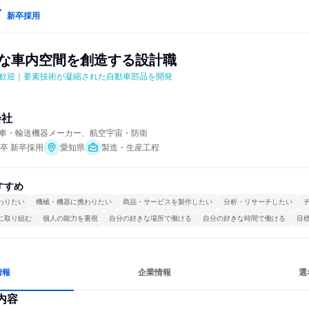
新卒採用
適な車内空間を創造する設計職
歓迎｜要素技術が凝縮された自動車部品を開発
会社
車・輸送機器メーカー、航空宇宙・防衛
年卒 新卒採用
愛知県
製造・生産工程
すすめ
わりたい
機械・機器に携わりたい
商品・サービスを製作したい
分析・リサーチしたい
に取り組む
個人の能力を重視
自分の好きな場所で働ける
自分の好きな時間で働ける
目
情報
企業情報
選
内容