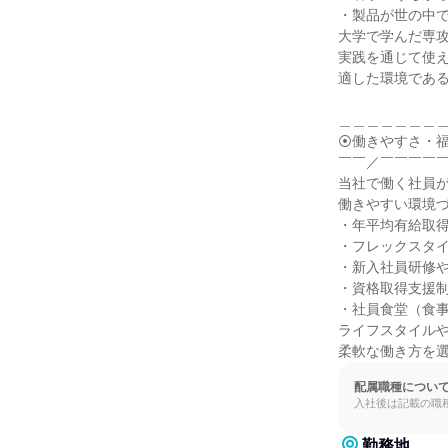
・製品が世の中で
大学で学んだ専攻
実践を通じて使え
適した環境である
＿＿＿＿＿＿＿＿
⦿働きやすさ・福
￣￣／￣￣￣￣￣
当社で働く社員が
働きやすい環境づ
・年平均有給取得日
・フレックスタイ
・新入社員研修や
・資格取得支援制
・社員食堂（食事
ライフスタイルや
柔軟な働き方を
配属職種につい
入社後は記載の職
勤務地