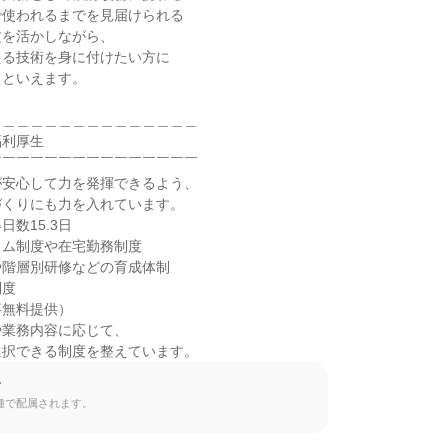
使われるまでを見届けられる

を活かしながら、

る技術を身に付けたい方に

といえます。

＿＿＿＿＿＿＿＿＿＿＿＿＿＿

利厚生

￣￣￣￣￣￣￣￣￣￣￣￣￣￣

安心して力を発揮できるよう、

くりにも力を入れています。

数15.3日

ム制度や在宅勤務制度

階層別研修などの育成体制

度

無料提供）

業務内容に応じて、

選択できる制度を整えています。
て
種で配属されます。