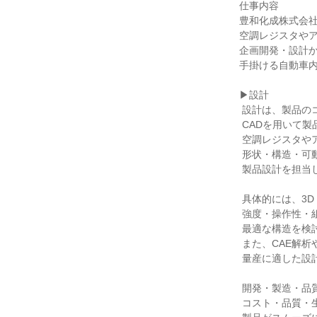
仕事内容

豊和化成株式会社
空調レジスタやア
企画開発・設計か
手掛ける自動車内
▶設計

 設計は、製品のコンセプトや要求性能をもとに、

 CADを用いて製品を具体的な形に落とし込む仕事です。

 空調レジスタやアシストグリップなどの自動車内装部品について、

 形状・構造・可動機構の検討を行い、機能性と使いやすさを両立した

 製品設計を担当します。

 具体的には、3D CADを使用して製品形状を設計し、

 強度・操作性・組付性・デザイン性などを考慮しながら

 最適な構造を検討します。

 また、CAE解析や試作評価を通じて設計内容を検証し、

 量産に適した設計へとブラッシュアップしていきます。

 開発・製造・品質部門と連携しながら、

 コスト・品質・生産性を考慮した設計を行い、
