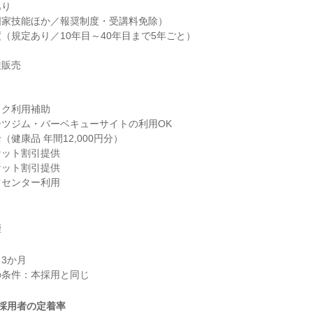
り

家技能ほか／報奨制度・受講料免除）

（規定あり／10年目～40年目まで5年ごと）

販売

ク利用補助

ツジム・バーベキューサイトの利用OK

健康品 年間12,000円分）

ット割引提供

ット割引提供

ツセンター利用
煙
3か月

採用者の定着率