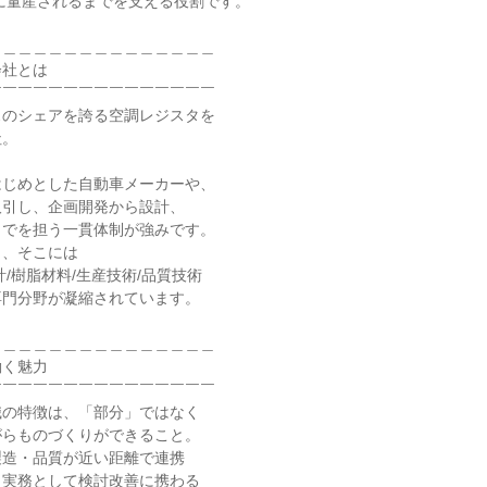
＿＿＿＿＿＿＿＿＿＿＿＿＿＿

社とは

￣￣￣￣￣￣￣￣￣￣￣￣￣￣

のシェアを誇る空調レジスタを

。

じめとした自動車メーカーや、

引し、企画開発から設計、

でを担う一貫体制が強みです。

、そこには

/樹脂材料/生産技術/品質技術

門分野が凝縮されています。

＿＿＿＿＿＿＿＿＿＿＿＿＿＿

く魅力

￣￣￣￣￣￣￣￣￣￣￣￣￣￣

の特徴は、「部分」ではなく

らものづくりができること。

造・品質が近い距離で連携

実務として検討改善に携わる
