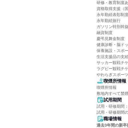
研修・教育制度あ
資格取得支援（国
永年勤続表彰制度
永年勤続旅行

ガソリン特別斡旋
融資制度

慶弔見舞金制度

健康診断・脳ドッ
保養施設・スポー
生活支援品の支給（
サッカー観戦チケ
ラグビー観戦チケ
やわらぎスポー
喫煙所情報
喫煙所情報

敷地内すべて禁
試用期間
試用・研修期間：
職場情報
過去3年間の新卒