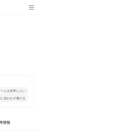
チームを統率したい
標に追われず働ける
考情報