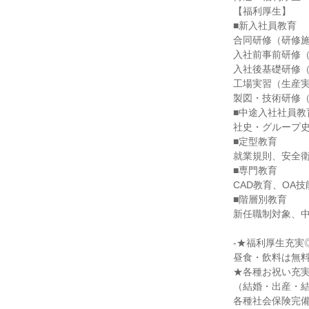
【福利厚生】

■新入社員教育

合同研修（研修施
入社前事前研修（
入社後基礎研修（
工場実習（生産実
製図・技術研修（
■中途入社社員教育
社史・グループ史
■定型教育

就業規則、安全衛
■専門教育

CAD教育、OA技
■階層別教育

新任職制対象、中
-★福利厚生充実◎
昼食・飲料は無料提
★各種お祝い充実
（結婚・出産・結
各種社会保険完備