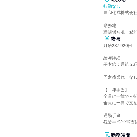
転勤なし
豊和化成株式会社
勤務地

勤務候補地：愛
給与
月給237,920円
給与詳細

基本給：月給 23万
固定残業代：なし
【一律手当】

全員に一律で支払
全員に一律で支払
通勤手当

残業手当(全額支給
勤務時間