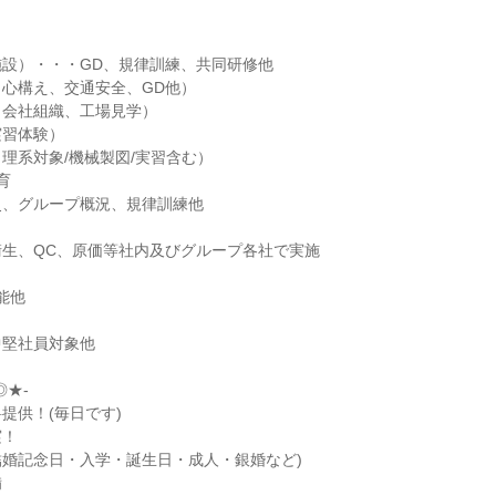
設）・・・GD、規律訓練、共同研修他

心構え、交通安全、GD他）

会社組織、工場見学）

習体験）

理系対象/機械製図/実習含む）



、グループ概況、規律訓練他

生、QC、原価等社内及びグループ各社で実施

能他

堅社員対象他

★-

供！(毎日です)

！

婚記念日・入学・誕生日・成人・銀婚など)


