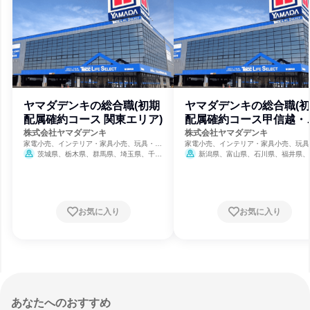
ヤマダデンキの総合職(初期
ヤマダデンキの総合職(
配属確約コース 関東エリア)
配属確約コース甲信越・
陸エリア)
株式会社ヤマダデンキ
株式会社ヤマダデンキ
家電小売、インテリア・家具小売、玩具・ホ
家電小売、インテリア・家具小売、玩具
ビー用品小売
ビー用品小売
茨城県、栃木県、群馬県、埼玉県、千葉
新潟県、富山県、石川県、福井県、
県、東京都、神奈川県
県、長野県
お気に入り
お気に入り
あなたへのおすすめ