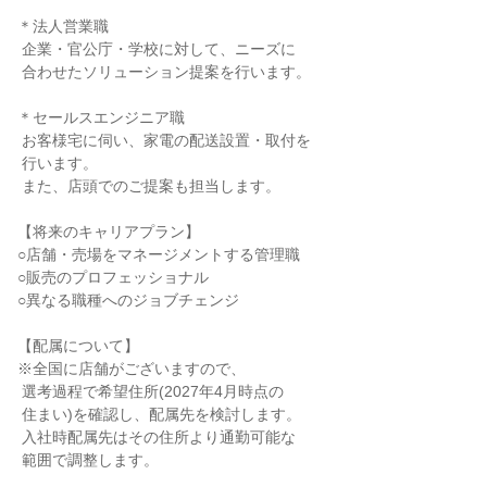
＊法人営業職

 企業・官公庁・学校に対して、ニーズに

 合わせたソリューション提案を行います。

＊セールスエンジニア職

 お客様宅に伺い、家電の配送設置・取付を

 行います。

 また、店頭でのご提案も担当します。

【将来のキャリアプラン】

○店舗・売場をマネージメントする管理職

○販売のプロフェッショナル

○異なる職種へのジョブチェンジ

【配属について】

※全国に店舗がございますので、

 選考過程で希望住所(2027年4月時点の

 住まい)を確認し、配属先を検討します。

 入社時配属先はその住所より通勤可能な

 範囲で調整します。
