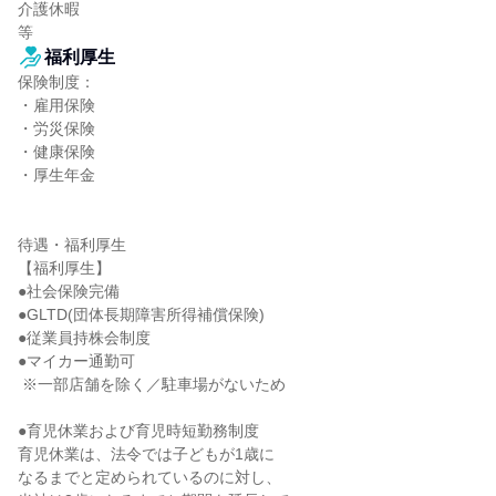
介護休暇

等
福利厚生
保険制度：

・雇用保険

・労災保険

・健康保険

・厚生年金

待遇・福利厚生

【福利厚生】

●社会保険完備

●GLTD(団体長期障害所得補償保険)

●従業員持株会制度

●マイカー通勤可

 ※一部店舗を除く／駐車場がないため

●育児休業および育児時短勤務制度

育児休業は、法令では子どもが1歳に

なるまでと定められているのに対し、
