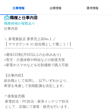
人とたくさん会話する
仕事情報
企業情報
選考情報
職種と仕事内容
職種候補が複数あり
仕事内容

＼ 家電量販店 業界売上高No.1 ／

【 ヤマダデンキ の 総合職として働こう！】

￣￣￣￣￣￣￣￣￣￣￣￣￣￣￣￣￣￣￣￣

○週休2日制(月9日以上のお休みあり)

○育児・介護休暇や時短などの制度充実

○家電やスマホなどを社割価格で購入可能

【仕事内容】

総合職として採用し、以下いずれかより、

希望を考慮して初期配属を決定します。

＊接客販売職

 家電担当・PC担当・家具インテリア担当

 として、店舗にて接客・販売を行います。
