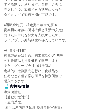
できる制度があります。育児・介護に

専念した後、勤務できる状況になった

タイミングで勤務再開が可能です。

●退職金制度・確定拠出年金制度DC

従業員の老後の所得確保と生活の安定に

向けた自主的な努力を支援するため、

ライフプラン給与制度を導入しています。

●社員割引制度

家電製品をはじめ、携帯電話やWi-Fi等

の対象商品を社割価格で販売します。

また、グループ会社の取扱商品も

定期的に社割販売を行い、化粧品や

住宅など多種多様な商品を特別価格で

購入できます。
喫煙所情報
喫煙所情報

【受動喫煙対策】

・屋内禁煙、

 または屋内原則禁煙(喫煙専用室設置)
