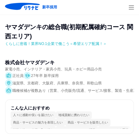
新卒採用
ヤマダデンキの総合職(初期配属確約コース 関
西エリア)
くらしに密着！業界NO.1企業で働こう＜希望エリア配属！＞
株式会社ヤマダデンキ
家電小売、インテリア・家具小売、玩具・ホビー用品小売
正社員
27年卒 新卒採用
滋賀県、京都府、大阪府、兵庫県、奈良県、和歌山県
職種候補が複数あり（営業、小売販売/流通、サービス/接客、製造・生産工
こんな人におすすめ
人々に感動や笑いを届けたい
地域貢献に携わりたい
商品・サービスの魅力を表現したい
商品・サービスを販売したい
情熱を持って仕事に取り組む
コミュニケーションが活発
チームワークを重視
女性が働きやすい環境で働ける
長く同じ会社に居続けられる