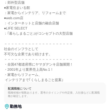
：郊外型店舗

●家電住まいる館

：家電からインテリア、リフォームまで

●web.com店

：インターネットと店舗の融合店舗

●LIFE SELECT

：｢暮らしまるごと｣がコンセプトの大型店舗

－－－－－－－－－－－－－－－－－－－－

社会のインフラとして

不可欠な企業であり続けます。

－－－－－－－－－－－－－－－－－－－－

・全国47都道府県にヤマダデンキ店舗展開！

・2001年より業界売上高No.1！

・家電からリフォーム、

 インテリアまで｢くらしまるごと提案｣
配属職種について
職種候補が複数あります。選考のタイミングや内定後、入社後などに配属職
種が確定します。
勤務地