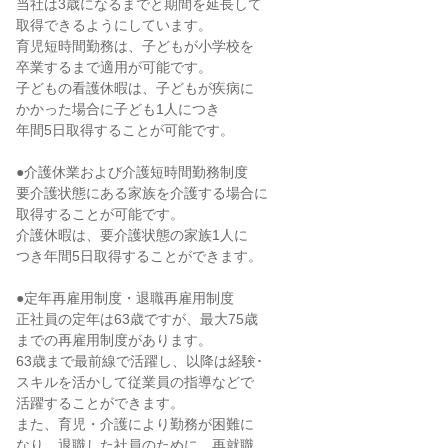
当社は3歳になるまでと期間を延長して

取得できるようにしています。

育児短時間勤務は、子どもが小学校を

卒業するまで適用が可能です。

子どもの看護休暇は、子どもが疾病に

かかった場合に子ども1人につき

年間5日取得することが可能です。

●介護休業および介護短時間勤務制度

要介護状態にある家族を介護する場合に

取得することが可能です。

介護休暇は、要介護状態の家族1人に

つき年間5日取得することができます。

●定年再雇用制度・退職再雇用制度

正社員の定年は63歳ですが、最大75歳

までの再雇用制度があります。

63歳まで最前線で活躍し、以降は経験･

スキルを活かして従業員の指導などで

活躍することができます。

また、育児・介護により勤務が困難に

なり、退職した社員のために、再就職
