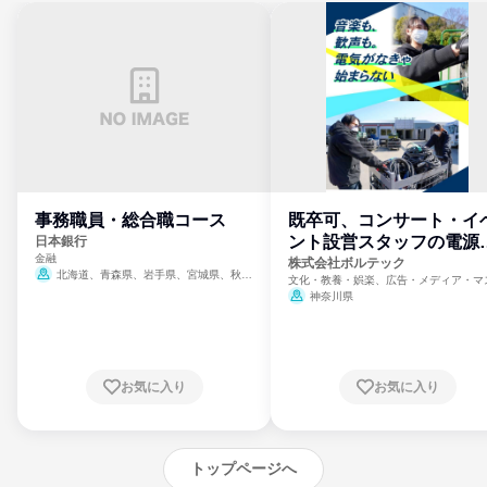
事務職員・総合職コース
既卒可、コンサート・イ
ント設営スタッフの電源
日本銀行
金融
門
株式会社ボルテック
北海道、青森県、岩手県、宮城県、秋田
文化・教養・娯楽、広告・メディア・マ
県、山形県、福島県、茨城県、群馬県、埼玉
ミ、電力・ガス・水道・エネルギー
神奈川県
県、東京都、神奈川県、新潟県、富山県、石
川県、福井県、山梨県、長野県、静岡県、愛
知県、京都府、大阪府、兵庫県、鳥取県、島
根県、岡山県、広島県、山口県、徳島県、香
川県、愛媛県、高知県、福岡県、佐賀県、長
お気に入り
お気に入り
崎県、熊本県、大分県、宮崎県、鹿児島県、
沖縄県
トップページへ