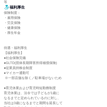
等
福利厚生
保険制度：

・雇用保険

・労災保険

・健康保険

・厚生年金

待遇・福利厚生

【福利厚生】

●社会保険完備

●GLTD(団体長期障害所得補償保険)

●従業員持株会制度

●マイカー通勤可

 ※一部店舗を除く／駐車場がないため

●育児休業および育児時短勤務制度

育児休業は、法令では子どもが1歳に

なるまでと定められているのに対し、

当社は3歳になるまでと期間を延長して
