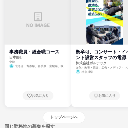
事務職員・総合職コース
既卒可、コンサート・イ
ント設営スタッフの電源
日本銀行
金融
門
株式会社ボルテック
北海道、青森県、岩手県、宮城県、秋田
文化・教養・娯楽、広告・メディア・マ
県、山形県、福島県、茨城県、群馬県、埼玉
ミ、電力・ガス・水道・エネルギー
神奈川県
県、東京都、神奈川県、新潟県、富山県、石
川県、福井県、山梨県、長野県、静岡県、愛
知県、京都府、大阪府、兵庫県、鳥取県、島
根県、岡山県、広島県、山口県、徳島県、香
川県、愛媛県、高知県、福岡県、佐賀県、長
お気に入り
お気に入り
崎県、熊本県、大分県、宮崎県、鹿児島県、
沖縄県
トップページへ
同じ勤務地の募集を探す