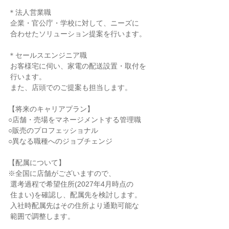
＊法人営業職

 企業・官公庁・学校に対して、ニーズに

 合わせたソリューション提案を行います。

＊セールスエンジニア職

 お客様宅に伺い、家電の配送設置・取付を

 行います。

 また、店頭でのご提案も担当します。

【将来のキャリアプラン】

○店舗・売場をマネージメントする管理職

○販売のプロフェッショナル

○異なる職種へのジョブチェンジ

【配属について】

※全国に店舗がございますので、

 選考過程で希望住所(2027年4月時点の

 住まい)を確認し、配属先を検討します。

 入社時配属先はその住所より通勤可能な

 範囲で調整します。
