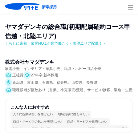
新卒採用
ヤマダデンキの総合職(初期配属確約コース甲
信越・北陸エリア)
くらしに密着！業界NO.1企業で働こう＜希望エリア配属！＞
株式会社ヤマダデンキ
家電小売、インテリア・家具小売、玩具・ホビー用品小売
正社員
27年卒 新卒採用
新潟県、富山県、石川県、福井県、山梨県、長野県
職種候補が複数あり（営業、小売販売/流通、サービス/接客、製造・生産工
こんな人におすすめ
人々に感動や笑いを届けたい
地域貢献に携わりたい
商品・サービスの魅力を表現したい
商品・サービスを販売したい
情熱を持って仕事に取り組む
コミュニケーションが活発
チームワークを重視
女性が働きやすい環境で働ける
長く同じ会社に居続けられる