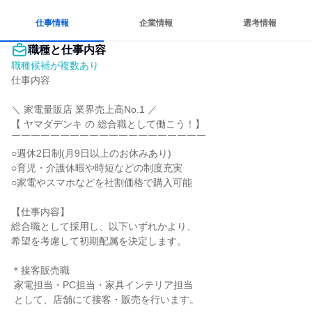
人とたくさん会話する
仕事情報
企業情報
選考情報
職種と仕事内容
職種候補が複数あり
仕事内容

＼ 家電量販店 業界売上高No.1 ／

【 ヤマダデンキ の 総合職として働こう！】

￣￣￣￣￣￣￣￣￣￣￣￣￣￣￣￣￣￣￣￣

○週休2日制(月9日以上のお休みあり)

○育児・介護休暇や時短などの制度充実

○家電やスマホなどを社割価格で購入可能

【仕事内容】

総合職として採用し、以下いずれかより、

希望を考慮して初期配属を決定します。

＊接客販売職

 家電担当・PC担当・家具インテリア担当

 として、店舗にて接客・販売を行います。
