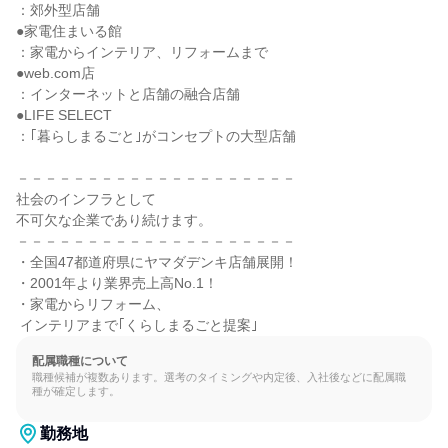
：郊外型店舗

●家電住まいる館

：家電からインテリア、リフォームまで

●web.com店

：インターネットと店舗の融合店舗

●LIFE SELECT

：｢暮らしまるごと｣がコンセプトの大型店舗

－－－－－－－－－－－－－－－－－－－－

社会のインフラとして

不可欠な企業であり続けます。

－－－－－－－－－－－－－－－－－－－－

・全国47都道府県にヤマダデンキ店舗展開！

・2001年より業界売上高No.1！

・家電からリフォーム、

 インテリアまで｢くらしまるごと提案｣
配属職種について
職種候補が複数あります。選考のタイミングや内定後、入社後などに配属職
種が確定します。
勤務地