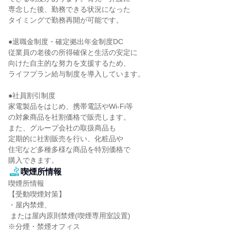
専念した後、勤務できる状況になった

タイミングで勤務再開が可能です。

●退職金制度・確定拠出年金制度DC

従業員の老後の所得確保と生活の安定に

向けた自主的な努力を支援するため、

ライフプラン給与制度を導入しています。

●社員割引制度

家電製品をはじめ、携帯電話やWi-Fi等

の対象商品を社割価格で販売します。

また、グループ会社の取扱商品も

定期的に社割販売を行い、化粧品や

住宅など多種多様な商品を特別価格で

購入できます。
喫煙所情報
喫煙所情報

【受動喫煙対策】

・屋内禁煙、

 または屋内原則禁煙(喫煙専用室設置)

※分煙・禁煙オフィス