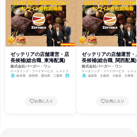
ゼッテリアの店舗運営・店
ゼッテリアの店舗運営・
長候補(総合職_東海配属)
長候補(総合職_関西配属)
株式会社バーガー・ワン
株式会社バーガー・ワン
ケータリング・フードサービス、レストラ
ケータリング・フードサービス、レスト
ン・カフェ、食品・飲料メーカー
ン・カフェ、食品・飲料メーカー
岐阜県、静岡県、愛知県、三重県
滋賀県、京都府、大阪府、兵庫県、
11月30日締切
県、和歌山県
11月30日締切
お気に入り
お気に入り