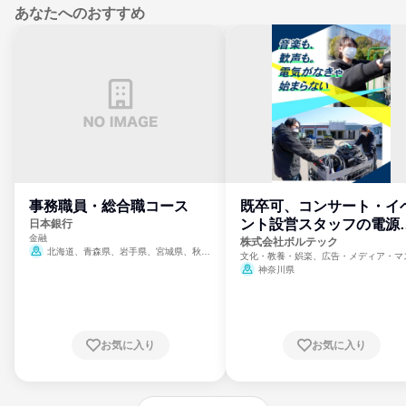
あなたへのおすすめ
事務職員・総合職コース
既卒可、コンサート・イ
ント設営スタッフの電源
日本銀行
金融
門
株式会社ボルテック
北海道、青森県、岩手県、宮城県、秋田
文化・教養・娯楽、広告・メディア・マ
県、山形県、福島県、茨城県、群馬県、埼玉
ミ、電力・ガス・水道・エネルギー
神奈川県
県、東京都、神奈川県、新潟県、富山県、石
川県、福井県、山梨県、長野県、静岡県、愛
知県、京都府、大阪府、兵庫県、鳥取県、島
根県、岡山県、広島県、山口県、徳島県、香
川県、愛媛県、高知県、福岡県、佐賀県、長
お気に入り
お気に入り
崎県、熊本県、大分県、宮崎県、鹿児島県、
沖縄県