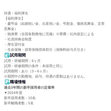
待遇・福利厚生

【福利厚生】

・慶弔金（結婚祝い金、出産祝い金、弔慰金、傷病見舞金、災害
見舞金）

・独身寮（全国各勤務地に完備）※寮費：社内規定による

・社員持株会制度

・厚生貸付金

・生命保険・損害保険団体割引（保険料給与天引き）
試用期間
試用・研修期間：6ヶ月

試用・研修期間の条件：本採用と同じ

試用期間：あり（3～6ヶ月）

職場情報
過去3年間の新卒採用者の定着率
▼2024年度

新卒採用者数：10名

新卒離職者数：5名
