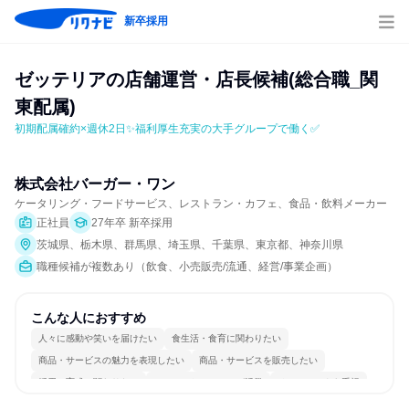
新卒採用
ゼッテリアの店舗運営・店長候補(総合職_関
東配属)
初期配属確約×週休2日✨福利厚生充実の大手グループで働く✅
株式会社バーガー・ワン
ケータリング・フードサービス、レストラン・カフェ、食品・飲料メーカー
正社員
27年卒 新卒採用
茨城県、栃木県、群馬県、埼玉県、千葉県、東京都、神奈川県
職種候補が複数あり（飲食、小売販売/流通、経営/事業企画）
こんな人におすすめ
人々に感動や笑いを届けたい
食生活・食育に関わりたい
商品・サービスの魅力を表現したい
商品・サービスを販売したい
採用・育成に関わりたい
コミュニケーションが活発
チームワークを重視
長く同じ会社に居続けられる
明確な目標を追いかける