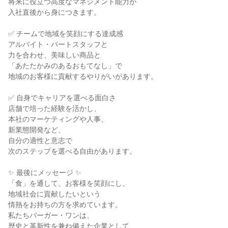
将来に役立つ高度なマネジメント能力が

入社直後から身につきます。

✅ チームで地域を笑顔にする達成感

アルバイト・パートスタッフと

力を合わせ、美味しい商品と

「あたたかみのあるおもてなし」で

地域のお客様に貢献するやりがいがあります。

✅ 自身でキャリアを選べる面白さ

店舗で培った経験を活かし、

本社のマーケティングや人事、

新業態開発など、

自分の適性と意志で

次のステップを選べる自由があります。

✨ 最後にメッセージ ✨

「食」を通して、お客様を笑顔にし、

地域社会に貢献したいという

情熱をお持ちの方を求めています。

私たちバーガー・ワンは、

歴史と革新性を兼ね備えた企業として、
