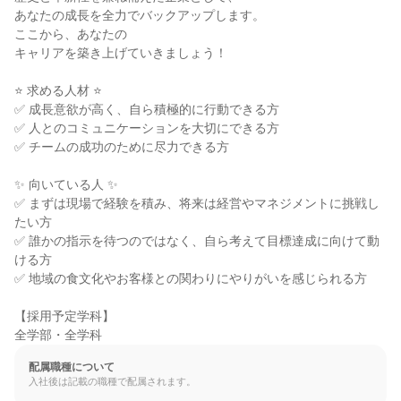
あなたの成長を全力でバックアップします。

ここから、あなたの

キャリアを築き上げていきましょう！

⭐ 求める人材 ⭐

✅ 成長意欲が高く、自ら積極的に行動できる方

✅ 人とのコミュニケーションを大切にできる方

✅ チームの成功のために尽力できる方

✨ 向いている人 ✨

✅ まずは現場で経験を積み、将来は経営やマネジメントに挑戦し
たい方

✅ 誰かの指示を待つのではなく、自ら考えて目標達成に向けて動
ける方

✅ 地域の食文化やお客様との関わりにやりがいを感じられる方

【採用予定学科】

全学部・全学科
配属職種について
入社後は記載の職種で配属されます。