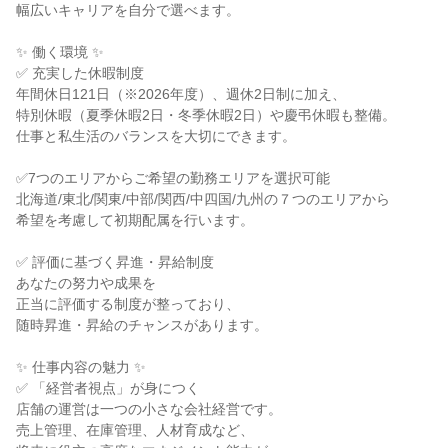
幅広いキャリアを自分で選べます。

✨ 働く環境 ✨

✅ 充実した休暇制度

年間休日121日（※2026年度）、週休2日制に加え、

特別休暇（夏季休暇2日・冬季休暇2日）や慶弔休暇も整備。

仕事と私生活のバランスを大切にできます。

✅7つのエリアからご希望の勤務エリアを選択可能

北海道/東北/関東/中部/関西/中四国/九州の７つのエリアから

希望を考慮して初期配属を行います。

✅ 評価に基づく昇進・昇給制度

あなたの努力や成果を

正当に評価する制度が整っており、

随時昇進・昇給のチャンスがあります。

✨ 仕事内容の魅力 ✨

✅ 「経営者視点」が身につく

店舗の運営は一つの小さな会社経営です。

売上管理、在庫管理、人材育成など、
