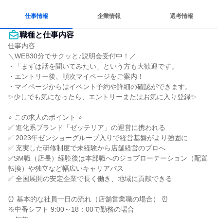
若手が裁量を持てる環境
仕事情報
企業情報
選考情報
職種と仕事内容
仕事内容

＼WEB30分でサクッと♪説明会受付中！／

・「まずは話を聞いてみたい」という方も大歓迎です。

・エントリー後、順次マイページをご案内！

・マイページからはイベント予約や詳細の確認ができます。

✨少しでも気になったら、エントリーまたはお気に入り登録✨

⭐ この求人のポイント ⭐

✅ 進化系ブランド「ゼッテリア」の運営に携われる

✅ 2023年ゼンショーグループ入りで経営基盤がより強固に

✅ 充実した研修制度で未経験から店舗経営のプロへ

✅SM職（店長）経験後は本部職へのジョブローテーション（配置
転換）や独立など幅広いキャリアパス

✅ 全国展開の安定企業で長く働き、地域に貢献できる

⏰ 基本的な社員一日の流れ（店舗営業職の場合） ⏰

※中番シフト 9:00～18：00で勤務の場合
