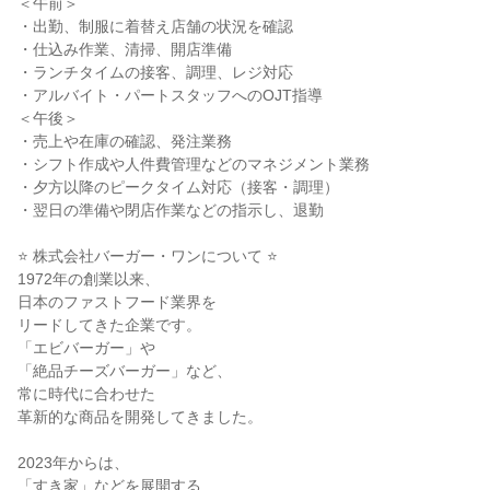
＜午前＞

・出勤、制服に着替え店舗の状況を確認

・仕込み作業、清掃、開店準備

・ランチタイムの接客、調理、レジ対応

・アルバイト・パートスタッフへのOJT指導

＜午後＞

・売上や在庫の確認、発注業務

・シフト作成や人件費管理などのマネジメント業務

・夕方以降のピークタイム対応（接客・調理）

・翌日の準備や閉店作業などの指示し、退勤

⭐ 株式会社バーガー・ワンについて ⭐

1972年の創業以来、

日本のファストフード業界を

リードしてきた企業です。

「エビバーガー」や

「絶品チーズバーガー」など、

常に時代に合わせた

革新的な商品を開発してきました。

2023年からは、

「すき家」などを展開する
