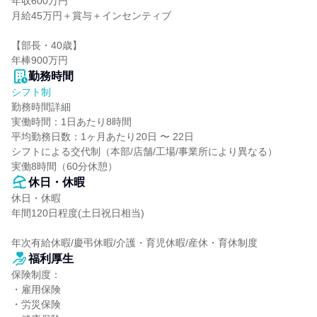
年収600万円

月給45万円＋賞与＋インセンティブ

【部長・40歳】

年棒900万円
勤務時間
シフト制
勤務時間詳細

実働時間：1日あたり8時間

平均勤務日数：1ヶ月あたり20日 〜 22日

シフトによる交代制（本部/店舗/工場/事業所により異なる）

実働8時間（60分休憩）
休日・休暇
休日・休暇

年間120日程度(土日祝日相当)

年次有給休暇/慶弔休暇/介護・育児休暇/産休・育休制度
福利厚生
保険制度：

・雇用保険

・労災保険
