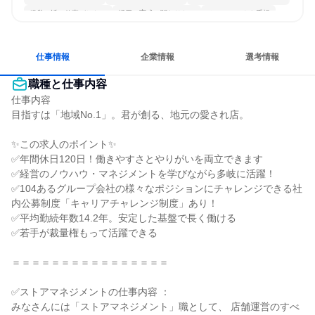
経営に近い仕事がしたい
採用・育成に関わりたい
チームワークを重視
若手が裁量を持てる環境
人とたくさん会話する
仕事情報
企業情報
選考情報
職種と仕事内容
仕事内容

目指すは「地域No.1」。君が創る、地元の愛され店。

✨この求人のポイント✨

✅年間休日120日！働きやすさとやりがいを両立できます

✅経営のノウハウ・マネジメントを学びながら多岐に活躍！

✅104あるグループ会社の様々なポジションにチャレンジできる社
内公募制度「キャリアチャレンジ制度」あり！

✅平均勤続年数14.2年。安定した基盤で長く働ける

✅若手が裁量権もって活躍できる

＝＝＝＝＝＝＝＝＝＝＝＝＝＝＝＝

✅ストアマネジメントの仕事内容 ：

みなさんには「ストアマネジメント」職として、 店舗運営のすべ