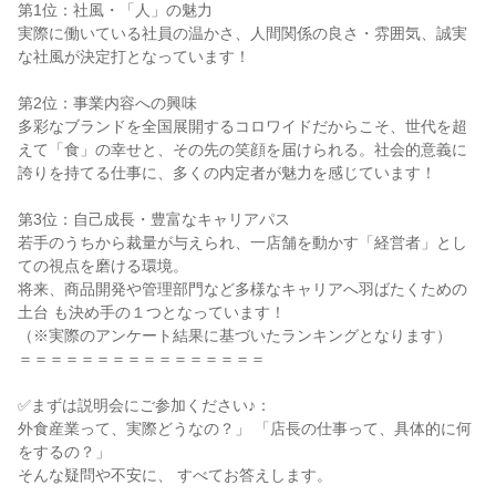
第1位：社風・「人」の魅力

実際に働いている社員の温かさ、人間関係の良さ・雰囲気、誠実
な社風が決定打となっています！

第2位：事業内容への興味

多彩なブランドを全国展開するコロワイドだからこそ、世代を超
えて「食」の幸せと、その先の笑顔を届けられる。社会的意義に
誇りを持てる仕事に、多くの内定者が魅力を感じています！

第3位：自己成長・豊富なキャリアパス

若手のうちから裁量が与えられ、一店舗を動かす「経営者」とし
ての視点を磨ける環境。

将来、商品開発や管理部門など多様なキャリアへ羽ばたくための
土台 も決め手の１つとなっています！

（※実際のアンケート結果に基づいたランキングとなります）

＝＝＝＝＝＝＝＝＝＝＝＝＝＝＝＝

✅まずは説明会にご参加ください♪：

外食産業って、実際どうなの？」 「店長の仕事って、具体的に何
をするの？」

そんな疑問や不安に、 すべてお答えします。
