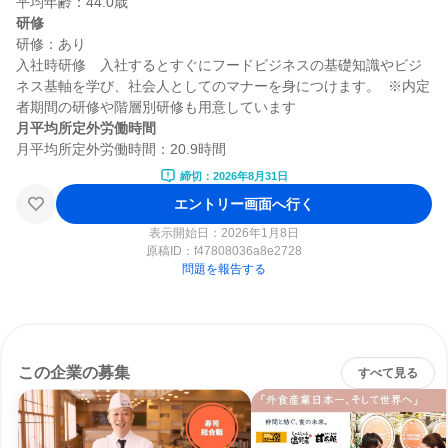
研修
研修：あり

入社時研修　入社するとすぐにフードビジネスの基礎知識やビジ
ネス基軸を学び、社会人としてのマナーを身につけます。  ※内定
月平均所定外労働時間
締切：2026年8月31日
エントリー画面へ行く
表示開始日：2026年1月8日
原稿ID：
f47808036a8e2728
問題を報告する
この企業の募集
すべて見る