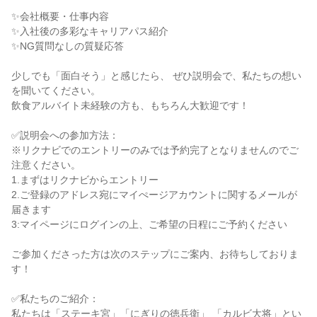
✨会社概要・仕事内容

✨入社後の多彩なキャリアパス紹介

✨NG質問なしの質疑応答

少しでも「面白そう」と感じたら、 ぜひ説明会で、私たちの想い
を聞いてください。

飲食アルバイト未経験の方も、もちろん大歓迎です！

✅説明会への参加方法：

※リクナビでのエントリーのみでは予約完了となりませんのでご
注意ください。

1.まずはリクナビからエントリー

2.ご登録のアドレス宛にマイぺージアカウントに関するメールが
届きます

3:マイページにログインの上、ご希望の日程にご予約ください

ご参加くださった方は次のステップにご案内、お待ちしておりま
す！

✅私たちのご紹介：

私たちは「ステーキ宮」「にぎりの徳兵衛」 「カルビ大将」とい