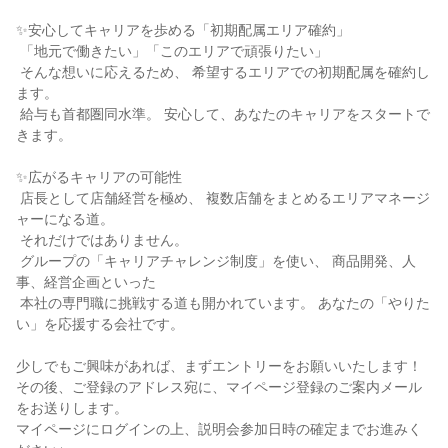
✨安心してキャリアを歩める「初期配属エリア確約」

 「地元で働きたい」「このエリアで頑張りたい」

 そんな想いに応えるため、 希望するエリアでの初期配属を確約し
ます。

 給与も首都圏同水準。 安心して、あなたのキャリアをスタートで
きます。

✨広がるキャリアの可能性

 店長として店舗経営を極め、 複数店舗をまとめるエリアマネージ
ャーになる道。

 それだけではありません。

 グループの「キャリアチャレンジ制度」を使い、 商品開発、人
事、経営企画といった

 本社の専門職に挑戦する道も開かれています。 あなたの「やりた
い」を応援する会社です。

少しでもご興味があれば、まずエントリーをお願いいたします！

その後、ご登録のアドレス宛に、マイページ登録のご案内メール
をお送りします。

マイページにログインの上、説明会参加日時の確定までお進みく