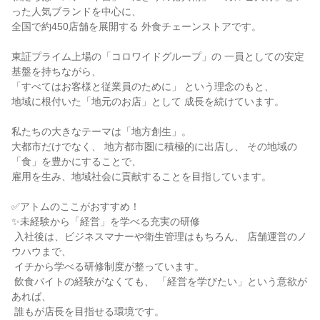
った人気ブランドを中心に、

全国で約450店舗を展開する 外食チェーンストアです。

東証プライム上場の「コロワイドグループ」の 一員としての安定
基盤を持ちながら、

「すべてはお客様と従業員のために」 という理念のもと、

地域に根付いた「地元のお店」として 成長を続けています。

私たちの大きなテーマは「地方創生」。

大都市だけでなく、 地方都市圏に積極的に出店し、 その地域の
「食」を豊かにすることで、

雇用を生み、地域社会に貢献することを目指しています。

✅アトムのここがおすすめ！

✨未経験から「経営」を学べる充実の研修

 入社後は、ビジネスマナーや衛生管理はもちろん、 店舗運営のノ
ウハウまで、

 イチから学べる研修制度が整っています。

 飲食バイトの経験がなくても、 「経営を学びたい」という意欲が
あれば、

 誰もが店長を目指せる環境です。
