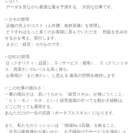
しない。

 データを見ながら最適な量を予測する、 大切な仕事です。

✨カネの管理

 店舗の売上やコスト（人件費、食材原価）を管理し、

 どうすればもっと多くのお客様に喜んでいただき、 利益を生み出
せるかを考え、実行します。

 まさに「経営」そのものです。

✨QSCの管理

 Q（クオリティ：品質）、S（サービス：接客）、 C（クリンリネ
ス：清潔さ）のレベルを高く保ち、

 お客様が「また来たい」と思える 最高の空間を維持します。

✅この仕事の面白さ：

一番の面白さは、若いうちから 「経営スキル」が身につくこと。

「ヒト・モノ・カネ」という 経営資源のすべてを動かす経験は、 
どこに行っても通用する、

あなただけの一生の武器（ポータブルスキル）になります。

また、私たちのミッションは 「地域No.1店舗」を創ること。

「今月は家族連れが多いから、 お子様向けのサービスを強化しよ