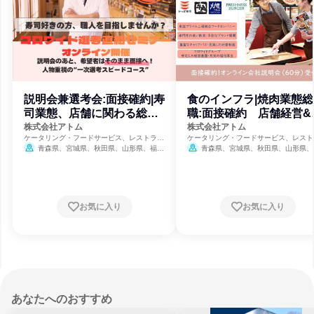
説明会兼選考会:面接確約|寿
食のインフラ|焼肉業態総
司業態、店舗に関わる総合
職:面接確約 店舗経営&
職 AT
長 AT
株式会社アトム
株式会社アトム
ケータリング・フードサービス、レストラ
ケータリング・フードサービス、レスト
ン・カフェ、飲食
ン・カフェ、飲食
青森県、宮城県、秋田県、山形県、福島
青森県、宮城県、秋田県、山形県、
県、茨城県、栃木県、群馬県、埼玉県、千葉
県、茨城県、栃木県、群馬県、埼玉県、
県、東京都、神奈川県、新潟県、富山県、石
県、東京都、神奈川県、新潟県、富山県
川県、福井県、山梨県、長野県、岐阜県、静
川県、福井県、山梨県、長野県、岐阜県
岡県、愛知県、三重県、滋賀県、京都府、大
岡県、愛知県、三重県、滋賀県、京都府
阪府、兵庫県、奈良県、山口県、福岡県、熊
阪府、兵庫県、奈良県、山口県、福岡県
お気に入り
お気に入り
本県、宮崎県
8月31日締切
本県、宮崎県
8月31日締切
あなたへのおすすめ