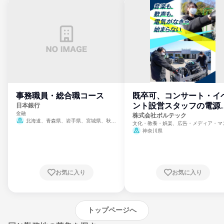
事務職員・総合職コース
既卒可、コンサート・イ
ント設営スタッフの電源
日本銀行
金融
門
株式会社ボルテック
北海道、青森県、岩手県、宮城県、秋田
文化・教養・娯楽、広告・メディア・マ
県、山形県、福島県、茨城県、群馬県、埼玉
ミ、電力・ガス・水道・エネルギー
神奈川県
県、東京都、神奈川県、新潟県、富山県、石
川県、福井県、山梨県、長野県、静岡県、愛
知県、京都府、大阪府、兵庫県、鳥取県、島
根県、岡山県、広島県、山口県、徳島県、香
川県、愛媛県、高知県、福岡県、佐賀県、長
お気に入り
お気に入り
崎県、熊本県、大分県、宮崎県、鹿児島県、
沖縄県
トップページへ