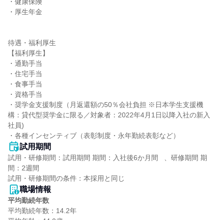
・健康保険

・厚生年金

待遇・福利厚生

【福利厚生】

・通勤手当

・住宅手当

・食事手当

・資格手当

・奨学金支援制度（月返還額の50％会社負担 ※日本学生支援機
構：貸代型奨学金に限る／対象者：2022年4月1日以降入社の新入
社員)

・各種インセンティブ（表彰制度・永年勤続表彰など）
試用期間
試用・研修期間：試用期間 期間：入社後6か月間   、研修期間 期
間：2週間

職場情報
平均勤続年数
平均勤続年数：14.2年
