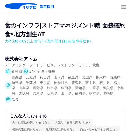
新卒採用
食のインフラ|ストアマネジメント職:面接確約
食×地方創生AT
大卒月給28万以上/賞与年2回/年間休日120/食事補助あり
株式会社アトム
ケータリング・フードサービス、レストラン・カフェ、飲食
正社員
27年卒 新卒採用
青森県、宮城県、秋田県、山形県、福島県、茨城県、栃木県、群馬県、
埼玉県、千葉県、東京都、神奈川県、新潟県、富山県、石川県、福井
県、山梨県、長野県、岐阜県、静岡県、愛知県、三重県、滋賀県、京都
府、大阪府、兵庫県、奈良県、山口県、福岡県、熊本県、宮崎県
飲食
こんな人におすすめ
人々に感動や笑いを届けたい
食生活・食育に関わりたい
健康促進に携わりたい
地域貢献に携わりたい
商品・サービスを販売したい