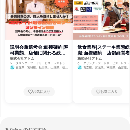
説明会兼選考会:面接確約|寿
飲食業界|ステーキ業態総
司業態、店舗に関わる総合
職:面接確約 店舗経営
職 AT
道 AT
株式会社アトム
株式会社アトム
ケータリング・フードサービス、レストラ
ケータリング・フードサービス、レスト
ン・カフェ、飲食
ン・カフェ、飲食
青森県、宮城県、秋田県、山形県、福島
青森県、宮城県、秋田県、山形県、
県、茨城県、栃木県、群馬県、埼玉県、千葉
県、茨城県、栃木県、群馬県、埼玉県、
県、東京都、神奈川県、新潟県、富山県、石
県、東京都、神奈川県、新潟県、富山県
川県、福井県、山梨県、長野県、岐阜県、静
川県、福井県、山梨県、長野県、岐阜県
岡県、愛知県、三重県、滋賀県、京都府、大
岡県、愛知県、三重県、滋賀県、京都府
阪府、兵庫県、奈良県、山口県、福岡県、熊
阪府、兵庫県、奈良県、山口県、福岡県
お気に入り
お気に入り
本県、宮崎県
8月31日締切
本県、宮崎県
8月31日締切
あなたへのおすすめ