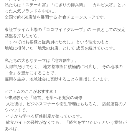
私たちは「ステーキ宮」「にぎりの徳兵衛」 「カルビ大将」とい
った人気ブランドを中心に、

全国で約450店舗を展開する 外食チェーンストアです。

東証プライム上場の「コロワイドグループ」の 一員としての安定
基盤を持ちながら、

「すべてはお客様と従業員のために」 という理念のもと、

地域に根付いた「地元のお店」として 成長を続けています。

私たちの大きなテーマは「地方創生」。

大都市だけでなく、 地方都市圏に積極的に出店し、 その地域の
「食」を豊かにすることで、

雇用を生み、地域社会に貢献することを目指しています。

✅アトムのここがおすすめ！

✨未経験から「経営」を学べる充実の研修

 入社後は、ビジネスマナーや衛生管理はもちろん、 店舗運営のノ
ウハウまで、

 イチから学べる研修制度が整っています。

 飲食バイトの経験がなくても、 「経営を学びたい」という意欲が
あれば、
