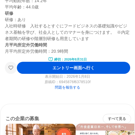
平均勤続年数：14.2年

研修
研修：あり

入社時研修　入社するとすぐにフードビジネスの基礎知識やビジ
ネス基軸を学び、社会人としてのマナーを身につけます。  ※内定
月平均所定外労働時間
締切：2026年8月31日
エントリー画面へ行く
表示開始日：2026年1月8日
原稿ID：
6945876f6378510f
問題を報告する
この企業の募集
すべて見る