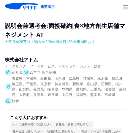
新卒採用
説明会兼選考会:面接確約|食×地方創生店舗マ
ネジメント AT
大卒月給28万以上/賞与年2回/年間休日120/食事補助あり
株式会社アトム
ケータリング・フードサービス、レストラン・カフェ、飲食
正社員
27年卒 新卒採用
青森県、宮城県、秋田県、山形県、福島県、茨城県、栃木県、群馬県、
埼玉県、千葉県、東京都、神奈川県、新潟県、富山県、石川県、福井
県、山梨県、長野県、岐阜県、静岡県、愛知県、三重県、滋賀県、京都
府、大阪府、兵庫県、奈良県、山口県、福岡県、熊本県、宮崎県
飲食
こんな人におすすめ
人々に感動や笑いを届けたい
食生活・食育に関わりたい
健康促進に携わりたい
地域貢献に携わりたい
商品・サービスを販売したい