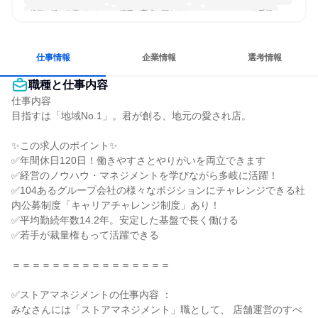
経営に近い仕事がしたい
採用・育成に関わりたい
チームワークを重視
若手が裁量を持てる環境
人とたくさん会話する
仕事情報
企業情報
選考情報
職種と仕事内容
仕事内容

目指すは「地域No.1」。君が創る、地元の愛され店。

✨この求人のポイント✨

✅年間休日120日！働きやすさとやりがいを両立できます

✅経営のノウハウ・マネジメントを学びながら多岐に活躍！

✅104あるグループ会社の様々なポジションにチャレンジできる社
内公募制度「キャリアチャレンジ制度」あり！

✅平均勤続年数14.2年。安定した基盤で長く働ける

✅若手が裁量権もって活躍できる

＝＝＝＝＝＝＝＝＝＝＝＝＝＝＝＝

✅ストアマネジメントの仕事内容 ：

みなさんには「ストアマネジメント」職として、 店舗運営のすべ