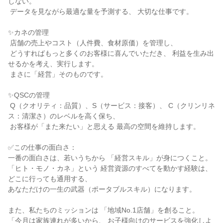
しない。

 データを見ながら最適な量を予測する、 大切な仕事です。

✨カネの管理

 店舗の売上やコスト（人件費、食材原価）を管理し、

 どうすればもっと多くのお客様に喜んでいただき、 利益を生み出
せるかを考え、実行します。

 まさに「経営」そのものです。

✨QSCの管理

 Q（クオリティ：品質）、S（サービス：接客）、 C（クリンリネ
ス：清潔さ）のレベルを高く保ち、

 お客様が「また来たい」と思える 最高の空間を維持します。

✅この仕事の面白さ：

一番の面白さは、若いうちから 「経営スキル」が身につくこと。

「ヒト・モノ・カネ」という 経営資源のすべてを動かす経験は、 
どこに行っても通用する、

あなただけの一生の武器（ポータブルスキル）になります。

また、私たちのミッションは 「地域No.1店舗」を創ること。

「今月は家族連れが多いから、 お子様向けのサービスを強化しよ