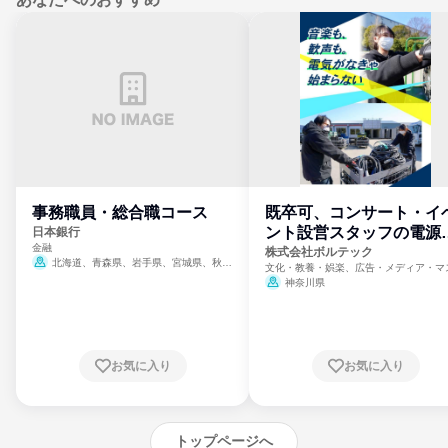
事務職員・総合職コース
既卒可、コンサート・イ
ント設営スタッフの電源
日本銀行
金融
門
株式会社ボルテック
北海道、青森県、岩手県、宮城県、秋田
文化・教養・娯楽、広告・メディア・マ
県、山形県、福島県、茨城県、群馬県、埼玉
ミ、電力・ガス・水道・エネルギー
神奈川県
県、東京都、神奈川県、新潟県、富山県、石
川県、福井県、山梨県、長野県、静岡県、愛
知県、京都府、大阪府、兵庫県、鳥取県、島
根県、岡山県、広島県、山口県、徳島県、香
川県、愛媛県、高知県、福岡県、佐賀県、長
お気に入り
お気に入り
崎県、熊本県、大分県、宮崎県、鹿児島県、
沖縄県
トップページへ