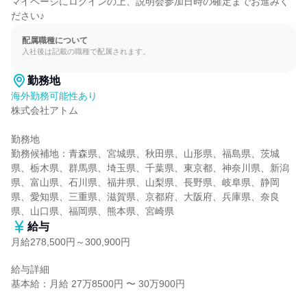
マイページにログインの上、説明会参加日時の確定までお進みく
ださい♪
配属職種について
入社後は記載の職種で配属されます。
勤務地
海外勤務可能性あり
株式会社アトム

勤務地

勤務候補地：青森県、宮城県、秋田県、山形県、福島県、茨城
県、栃木県、群馬県、埼玉県、千葉県、東京都、神奈川県、新潟
県、富山県、石川県、福井県、山梨県、長野県、岐阜県、静岡
県、愛知県、三重県、滋賀県、京都府、大阪府、兵庫県、奈良
県、山口県、福岡県、熊本県、宮崎県
給与
月給278,500円～300,900円
給与詳細

基本給：月給 27万8500円 〜 30万900円
