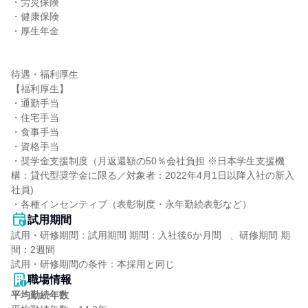
・労災保険

・健康保険

・厚生年金

待遇・福利厚生

【福利厚生】

・通勤手当

・住宅手当

・食事手当

・資格手当

・奨学金支援制度（月返還額の50％会社負担 ※日本学生支援機
構：貸代型奨学金に限る／対象者：2022年4月1日以降入社の新入
社員)

・各種インセンティブ（表彰制度・永年勤続表彰など）
試用期間
試用・研修期間：試用期間 期間：入社後6か月間   、研修期間 期
間：2週間

職場情報
平均勤続年数