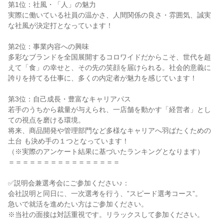
第1位：社風・「人」の魅力

実際に働いている社員の温かさ、人間関係の良さ・雰囲気、誠実
な社風が決定打となっています！

第2位：事業内容への興味

多彩なブランドを全国展開するコロワイドだからこそ、世代を超
えて「食」の幸せと、その先の笑顔を届けられる。社会的意義に
誇りを持てる仕事に、多くの内定者が魅力を感じています！

第3位：自己成長・豊富なキャリアパス

若手のうちから裁量が与えられ、一店舗を動かす「経営者」とし
ての視点を磨ける環境。

将来、商品開発や管理部門など多様なキャリアへ羽ばたくための
土台 も決め手の１つとなっています！

（※実際のアンケート結果に基づいたランキングとなります）

＝＝＝＝＝＝＝＝＝＝＝＝＝＝＝＝

✅説明会兼選考会にご参加ください♪：

会社説明と同日に、一次選考を行う、”スピード選考コース”。

急いで就活を進めたい方はご参加ください。

※当社の面接は対話重視です。リラックスして参加ください。
