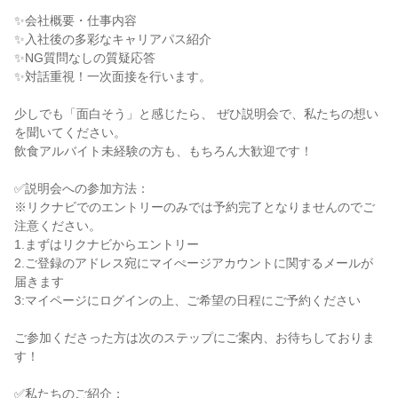
✨会社概要・仕事内容

✨入社後の多彩なキャリアパス紹介

✨NG質問なしの質疑応答

✨対話重視！一次面接を行います。

少しでも「面白そう」と感じたら、 ぜひ説明会で、私たちの想い
を聞いてください。

飲食アルバイト未経験の方も、もちろん大歓迎です！

✅説明会への参加方法：

※リクナビでのエントリーのみでは予約完了となりませんのでご
注意ください。

1.まずはリクナビからエントリー

2.ご登録のアドレス宛にマイぺージアカウントに関するメールが
届きます

3:マイページにログインの上、ご希望の日程にご予約ください

ご参加くださった方は次のステップにご案内、お待ちしておりま
す！

✅私たちのご紹介：
