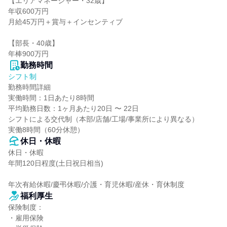
【エリアマネージャー・32歳】

年収600万円

月給45万円＋賞与＋インセンティブ

【部長・40歳】

年棒900万円
勤務時間
シフト制
勤務時間詳細

実働時間：1日あたり8時間

平均勤務日数：1ヶ月あたり20日 〜 22日

シフトによる交代制（本部/店舗/工場/事業所により異なる）

実働8時間（60分休憩）
休日・休暇
休日・休暇

年間120日程度(土日祝日相当)

年次有給休暇/慶弔休暇/介護・育児休暇/産休・育休制度
福利厚生
保険制度：

・雇用保険
