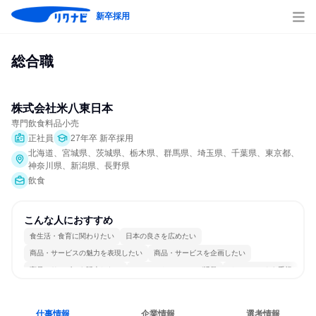
新卒採用
総合職
株式会社米八東日本
専門飲食料品小売
正社員
27年卒 新卒採用
北海道、宮城県、茨城県、栃木県、群馬県、埼玉県、千葉県、東京都、
神奈川県、新潟県、長野県
飲食
こんな人におすすめ
食生活・食育に関わりたい
日本の良さを広めたい
商品・サービスの魅力を表現したい
商品・サービスを企画したい
商品・サービスを販売したい
コミュニケーションが活発
チームワークを重視
女性が働きやすい環境で働ける
若手が裁量を持てる環境
人とたくさん会話する
仕事情報
企業情報
選考情報