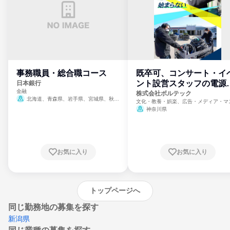
事務職員・総合職コース
既卒可、コンサート・イ
ント設営スタッフの電源
日本銀行
金融
門
株式会社ボルテック
北海道、青森県、岩手県、宮城県、秋田
文化・教養・娯楽、広告・メディア・マ
県、山形県、福島県、茨城県、群馬県、埼玉
ミ、電力・ガス・水道・エネルギー
神奈川県
県、東京都、神奈川県、新潟県、富山県、石
川県、福井県、山梨県、長野県、静岡県、愛
知県、京都府、大阪府、兵庫県、鳥取県、島
根県、岡山県、広島県、山口県、徳島県、香
川県、愛媛県、高知県、福岡県、佐賀県、長
お気に入り
お気に入り
崎県、熊本県、大分県、宮崎県、鹿児島県、
沖縄県
トップページへ
同じ勤務地の募集を探す
新潟県