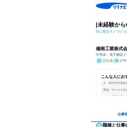
|未経験から
街に残るモノづくり
備南工業株式
半導体・電子機器メ
正社員
27
こんな人にお
人・世の中の安全
商品・サービスを
一つの専門分野を
仕事
職種と仕事