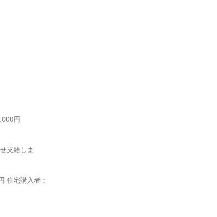
00円

乗せ支給しま
0円 住宅購入者：