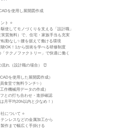
CADを使用し展開図作成

ト ⭐

ADを駆使してモノづくりを支える「設計職」

（実質無料）で、住宅・家族手当も充実

で転勤なし✨腰を据えて働ける環境

経験OK！1から技術を学べる研修制度

の「テクノファクトリー」で快適に働く

の流れ（設計職の場合） ⏰

務（CADを使用した展開図作成）

（社員食堂で無料ランチ✨）

開（工作機械用データの作成）

タッフとの打ち合わせ・進捗確認

残業は月平均20h以内と少なめ！）

社について ⭐

テンレスなどの金属加工から

製作まで幅広く手掛ける
