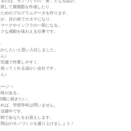
るのは、モノづくりの「要」となる設計。

を使用して展開図を作成したり、

ためのプログラムデータを作ります。

が、目の前でカタチになり、

マークやインフラの一部になる。

クな感動を味わえる仕事です。



活かしたいと思い入社しました」

ん）

完備で作業しやすく、

祝ってくれる温かい会社です」

ん）

ージ ✨

味がある」

術職に就きたい」

れば、学部学科は問いません。

活躍中です。

制であなたをお迎えします。

岡山のモノづくりを盛り上げましょう！
