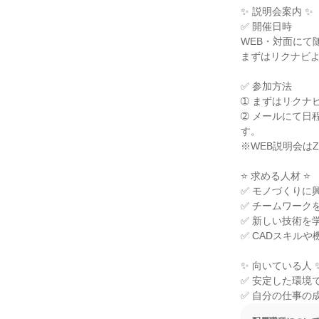
✨ 説明会案内 ✨

✅ 開催日時

WEB・対面にて
まずはリクナビよ
✅ 参加方法

➀ まずはリクナ
➁ メールにて日
す。

※WEB説明会はZ
⭐ 求める人材 ⭐

✅ モノづくりに
✅ チームワーク
✅ 新しい技術を
✅ CADスキル
✨ 向いている人 ✨
✅ 安定した環境
✅ 自分の仕事の