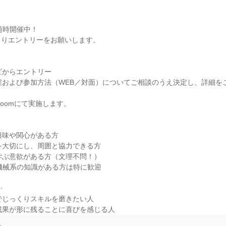
随時開催中！

りエントリーをお願いします。

ビからエントリー

程および参加方法（WEB／対面）についてご相談のうえ決定し、詳細を
oomにて実施します。

興味や関心がある方

を大切にし、周囲と協力できる方

学ぶ意欲がある方（文理不問！）

や機械系の知識がある方は特に歓迎



でじっくりスキルを磨きたい人

成果が形に残ることに喜びを感じる人