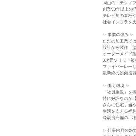
岡山の「テクノフ
創業50年以上の
テレビ局の看板や
社会インフラを支
✨ 事業の強み ✨

ただの加工業では
設計から製作、塗
オーダーメイド製
3次元ソリッド鈑金
ファイバーレーザ
最新鋭の設備投資
✨ 働く環境 ✨

「社員重視」を掲
特に好評なのが【
さらに住宅手当や
生活を支える福利
冷暖房完備の工場
✨ 仕事内容の魅力 