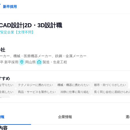
新卒採用
CAD設計|2D・3D設計職
/安定企業【文理不問】
会社
ーカー、機械・医療機器メーカー、鉄鋼・金属メーカー
年卒 新卒採用
岡山県
製造・生産工程
すすめ
を守りたい
テクノロジーに携わりたい
機械・機器に携わりたい
都市・街づくりがしたい
企画したい
商品・サービスを製作したい
冷静に仕事に取り組む
長く同じ会社に居続けられ
極める
情報
企業情報
選
内容