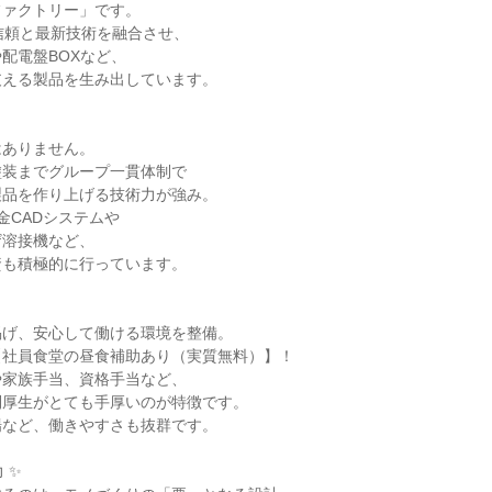
ァクトリー」です。

信頼と最新技術を融合させ、

配電盤BOXなど、

える製品を生み出しています。

ありません。

装までグループ一貫体制で

品を作り上げる技術力が強み。

CADシステムや

溶接機など、

も積極的に行っています。

げ、安心して働ける環境を整備。

社員食堂の昼食補助あり（実質無料）】！

家族手当、資格手当など、

厚生がとても手厚いのが特徴です。

など、働きやすさも抜群です。

✨
