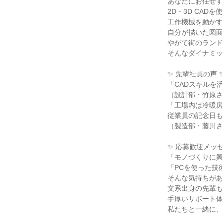
あなたにお任せす
2D・3D CAD
工作機械を動かす
自分が描いた図面
やがて街のランド
そんなダイナミッ
✨ 先輩社員の声 ✨
「CADスキルを
（設計部・竹原さ
「工場内は冷暖房
従業員の記念日も
（製造部・藤川さ
✨ 応募歓迎メッセ
「モノづくりに興
「PCを使った技
そんな気持ちがあ
文系出身の先輩も
手厚いサポート体
私たちと一緒に、