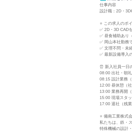
仕事内容

設計職：2D・3D
⭐ この求人のポイン
✅ 2D・3D C
✅ 昼食補助あり
✅ 岡山本社勤務
✅ 文理不問・未
✅ 最新設備導入
⏰ 新入社員一日
08:00 出社・朝礼

08:15 設計業
12:00 昼休憩
13:00 業務再
15:00 現場ス
17:00 退社（
⭐ 備南工業株式会
私たちは、鉄・ス
特殊機械の設計・