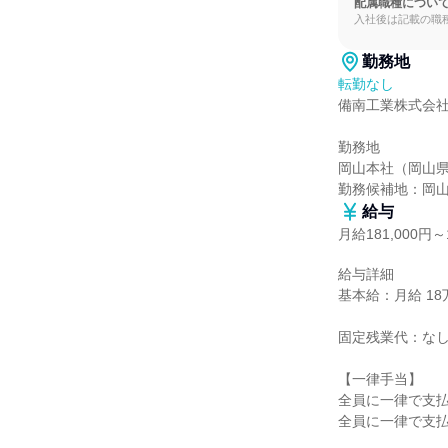
配属職種につい
入社後は記載の職
勤務地
転勤なし
備南工業株式会社
勤務地

岡山本社（岡山県
勤務候補地：岡
給与
月給181,000円～1
給与詳細

基本給：月給 18万1
固定残業代：なし
【一律手当】

全員に一律で支払
全員に一律で支払