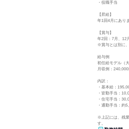
・役職手当

【昇給】

年1回4月にありま
【賞与】

年2回：7月、12月
※賞与とは別に、
給与例

初任給モデル（大
月収例：240,000
内訳：

・基本給：195,00
・皆勤手当：10,0
・住宅手当：30,0
・通勤手当：約5,0
※上記には、残
す。