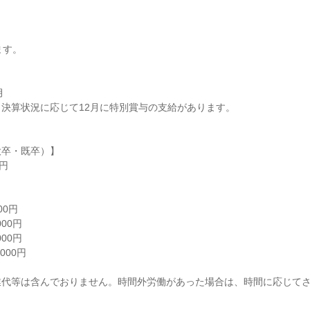
す。



決算状況に応じて12月に特別賞与の支給があります。

卒・既卒）】

円

0円

00円

00円

00円

業代等は含んでおりません。時間外労働があった場合は、時間に応じて