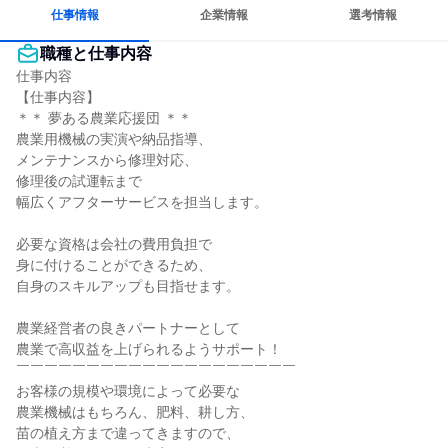
若手が裁量を持てる環境
仕事情報
企業情報
選考情報
職種と仕事内容
仕事内容

【仕事内容】

＊＊ 夢ある農業応援団 ＊＊

農業用機械の実演や納品指導、

メンテナンスから修理対応、

修理後の試運転まで

幅広くアフターサービスを担当します。

必要な資格は会社の費用負担で

身に付けることができるため、

自身のスキルアップも目指せます。

農業経営者の良きパートナーとして

農業で高収益を上げられるようサポート！

￣￣￣￣￣￣￣￣￣￣￣￣￣￣￣￣￣￣￣￣

お客様の規模や環境によって必要な

農業機械はもちろん、肥料、耕し方、

苗の植え方まで違ってきますので、
