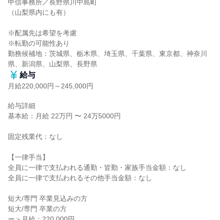
甲信事務所／長野県川中島町

（山梨県内にも有）

※配属先は希望を考慮

※転勤の可能性あり

勤務候補地：茨城県、栃木県、埼玉県、千葉県、東京都、神奈川
県、新潟県、山梨県、長野県
給与
月給220,000円～245,000円
給与詳細

基本給：月給 22万円 〜 24万5000円

固定残業代：なし

【一律手当】

全員に一律で支払われる通勤・皆勤・家族手当金額：なし

全員に一律で支払われるその他手当金額：なし

短大/専門 卒業見込みの方

短大/専門 卒業の方

ー＞月給：220,000円
