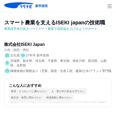
新卒採用
スマート農業を支えるISEKI japanの技術職
農業経営者の良きパートナー＊農業で高収益を上げるようサポート
株式会社ISEKI Japan
小売・卸売・商社
正社員
27年卒 新卒採用
茨城県、栃木県、埼玉県、千葉県、東京都、神奈川県、新潟県、山梨
県、長野県
職種候補が複数あり（営業、製造・生産工程、建築/土木/プラント専門職）
こんな人におすすめ
環境・エコロジーに携わりたい
人・世の中の安全を守りたい
食生活・食育に関わりたい
地域貢献に携わりたい
商品・サービスを販売したい
人の仕事をサポートしたい
個人の能力を重視
長く同じ会社に居続けられる
明確な目標を追いかける