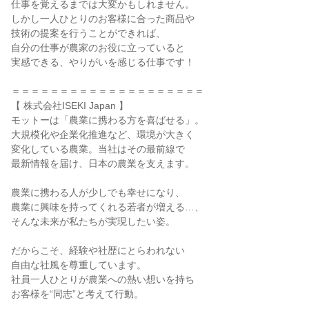
仕事を覚えるまでは大変かもしれません。

しかし一人ひとりのお客様に合った商品や

技術の提案を行うことができれば、

自分の仕事が農家のお役に立っていると

実感できる、やりがいを感じる仕事です！

＝＝＝＝＝＝＝＝＝＝＝＝＝＝＝＝＝＝＝＝

【 株式会社ISEKI Japan 】

モットーは「農業に携わる方を喜ばせる」。

大規模化や企業化推進など、環境が大きく

変化している農業。当社はその最前線で

最新情報を届け、日本の農業を支えます。

農業に携わる人が少しでも幸せになり、

農業に興味を持ってくれる若者が増える…、

そんな未来が私たちが実現したい姿。

だからこそ、経験や社歴にとらわれない

自由な社風を尊重しています。

社員一人ひとりが農業への熱い想いを持ち

お客様を“同志”と考えて行動。
