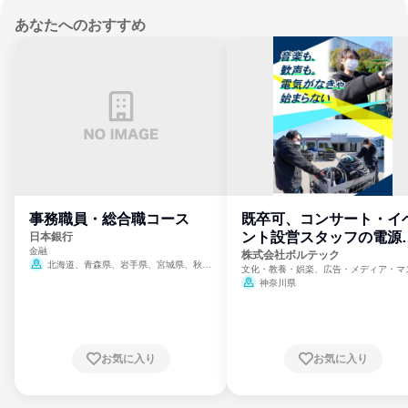
あなたへのおすすめ
事務職員・総合職コース
既卒可、コンサート・イ
ント設営スタッフの電源
日本銀行
金融
門
株式会社ボルテック
北海道、青森県、岩手県、宮城県、秋田
文化・教養・娯楽、広告・メディア・マ
県、山形県、福島県、茨城県、群馬県、埼玉
ミ、電力・ガス・水道・エネルギー
神奈川県
県、東京都、神奈川県、新潟県、富山県、石
川県、福井県、山梨県、長野県、静岡県、愛
知県、京都府、大阪府、兵庫県、鳥取県、島
根県、岡山県、広島県、山口県、徳島県、香
川県、愛媛県、高知県、福岡県、佐賀県、長
お気に入り
お気に入り
崎県、熊本県、大分県、宮崎県、鹿児島県、
沖縄県