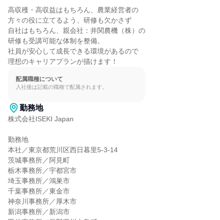
高収穫・高収益はもちろん、農業経営者の

方々の役に立てるよう、研修も欠かさず

自社はもちろん、親会社：井関農機（株）の

研修も受講可能な体制を整備。

社員が安心して成長できる環境があるので

理想のキャリアプランが描けます！
配属職種について
入社後は記載の職種で配属されます。
勤務地
株式会社ISEKI Japan

勤務地

本社／東京都荒川区西日暮里5-3-14

茨城事務所／阿見町

栃木事務所／宇都宮市

埼玉事務所／鴻巣市

千葉事務所／東金市

神奈川事務所／厚木市

新潟事務所／新潟市
