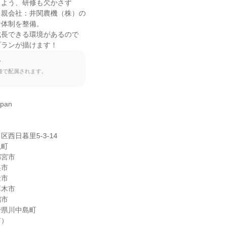
よう、研修も欠かさず

親会社：井関農機（株）の

体制を整備。

長できる環境があるので

プランが描けます！
て
種で配属されます。
an

西日暮里5-3-14

町

宮市

市

市

木市

市

県川中島町

）
