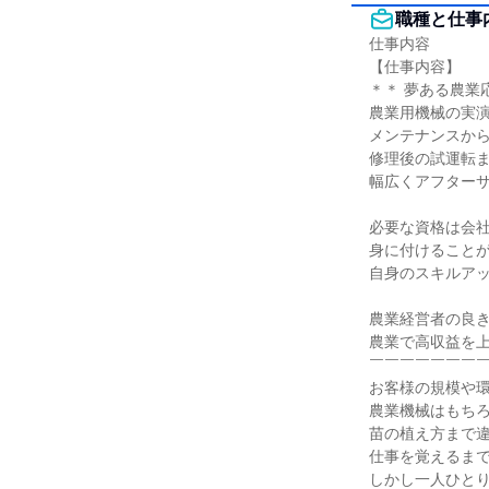
職種と仕事
仕事内容

【仕事内容】

＊＊ 夢ある農業応
農業用機械の実演
メンテナンスから
修理後の試運転ま
幅広くアフターサ
必要な資格は会社
身に付けることが
自身のスキルアッ
農業経営者の良き
農業で高収益を上
￣￣￣￣￣￣￣￣
お客様の規模や環
農業機械はもちろ
苗の植え方まで違
仕事を覚えるまで
しかし一人ひとり