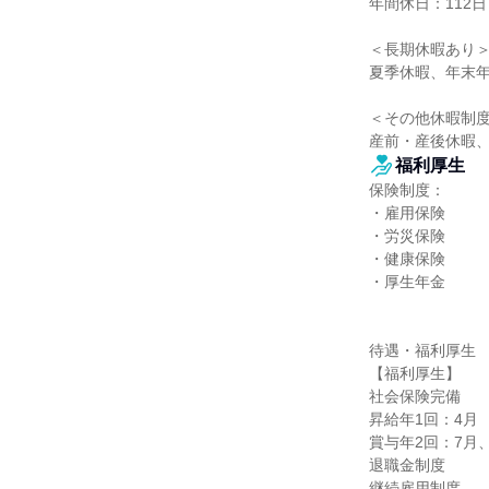
年間休日：112日

＜長期休暇あり＞
夏季休暇、年末年
＜その他休暇制度
産前・産後休暇
福利厚生
保険制度：

・雇用保険

・労災保険

・健康保険

・厚生年金

待遇・福利厚生

【福利厚生】

社会保険完備

昇給年1回：4月

賞与年2回：7月、
退職金制度

継続雇用制度
