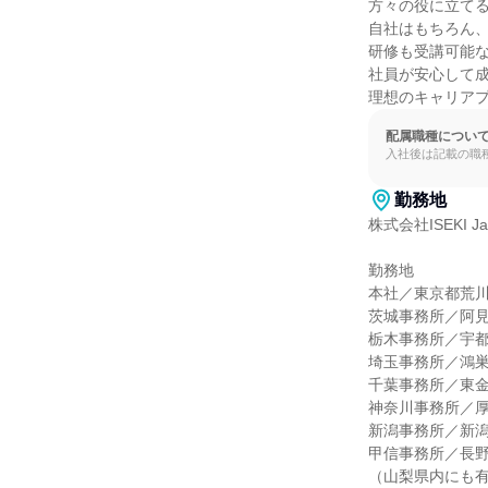
方々の役に立てる
自社はもちろん、
研修も受講可能な
社員が安心して成
理想のキャリア
配属職種につい
入社後は記載の職
勤務地
株式会社ISEKI Jap
勤務地

本社／東京都荒川区
茨城事務所／阿見
栃木事務所／宇都
埼玉事務所／鴻巣
千葉事務所／東金
神奈川事務所／厚
新潟事務所／新潟
甲信事務所／長野
（山梨県内にも有