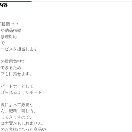
内容
援団 ＊＊

や納品指導、

修理対応、

で

ービスを担当します。

の費用負担で

できるため、

プも目指せます。

パートナーとして

げられるようサポート！

￣￣￣￣￣￣￣￣￣￣￣￣

境によって必要な

ん、肥料、耕し方、

ってきますので、

は大変かもしれません。

のお客様に合った商品や
