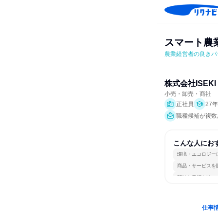
スマート農業を
農業経営者の良きパ
株式会社ISEKI 
小売・卸売・商社
正社員
27
職種候補が複数
こんな人にお
環境・エコロジー
商品・サービスを
明確な目標を追い
仕事