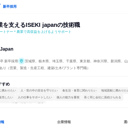
新卒採用
支えるISEKI japanの技術職
ートナー＊農業で高収益を上げるようサポート
Japan
年卒 新卒採用
茨城県、栃木県、埼玉県、千葉県、東京都、神奈川県、新潟県、山
あり（営業、製造・生産工程、建築/土木/プラント専門職）
すすめ
に携わりたい
人・世の中の安全を守りたい
食生活・食育に関わりたい
地域貢献に携わりた
販売したい
人の仕事をサポートしたい
個人の能力を重視
長く同じ会社に居続けられる
かける
若手が裁量を持てる環境
情報
企業情報
選