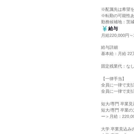
※配属先は希望を
※転勤の可能性あ
勤務候補地：茨
給与
月給220,000円～2
給与詳細

基本給：月給 22万円
固定残業代：なし
【一律手当】

全員に一律で支払
全員に一律で支払
短大/専門 卒業見
短大/専門 卒業の方
ー＞月給：220,00
大学 卒業見込みの