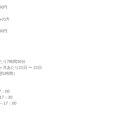
0円

の方

0円

り7時間30分

月あたり21日 〜 22日

休憩1時間）

：00

7：30

～17：00