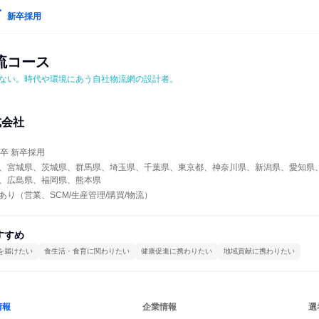
新卒採用
流コース
ない。時代や環境にあう自社物流網の設計者。
式会社
年卒 新卒採用
、宮城県、茨城県、群馬県、埼玉県、千葉県、東京都、神奈川県、新潟県、愛知県
、広島県、福岡県、熊本県
り（営業、SCM/生産管理/購買/物流）
すすめ
を届けたい
食生活・食育に関わりたい
健康促進に携わりたい
地域貢献に携わりたい
情報
企業情報
選