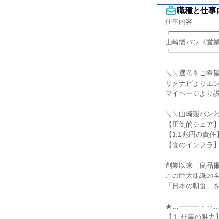
職種と仕事
仕事内容

┏━━━━━━━
山崎製パン《営業
┗━━━━━━━
＼＼選考をご希望
リクナビよりエン
マイページより説
＼＼山崎製パンと
【圧倒的シェア】
【1.1兆円の責
【食のインフラ】
創業以来「良品廉
この巨大組織の全
「日本の朝食」を
★…━━━・‥…
【１ 仕事の魅力】