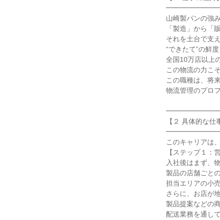
━━━━━━━━
山崎製パンの強み
「製造」から「販
それを土台で支え
“できたて”の鮮度
全国10万店以上
この物流の力こそ
この職種は、将来
物流管理のプロフ
━━━━━━━━
【２ 具体的な仕事
━━━━━━━━
このキャリアは、
【ステップ１：営
入社後はまず、物
製品の店舗ごとの
担当エリアの小売
さらに、お店が地
製品提案などの商
配送業務を通して