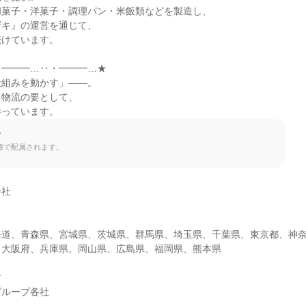
菓子・洋菓子・調理パン・米飯類などを製造し、

キ』の運営を通じて、

けています。

━━━…‥・━━━…★

組みを動かす」――。

物流の要として、

待っています。
て
種で配属されます。
社

海道、青森県、宮城県、茨城県、群馬県、埼玉県、千葉県、東京都、神
大阪府、兵庫県、岡山県、広島県、福岡県、熊本県



グループ各社