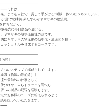
━━━━━━━━━━━

――それは、

売」までを自社で一貫して手がける“製販一体”のビジネスモデル。

る”足”の役割を果たすのがヤマザキの物流網。

を保ちながら、

の販売先に毎日製品を届ける。

、ヤマザキの競争優位性の源です。

的にヤマザキの物流網の効率化・最適化を担う

ェッショナルを育成するコースです。

━━━━━━━━━━━

内容】

━━━━━━━━━━━

２つのステップで構成されています。

業職（物流の最前線）】

流の最前線の仕事として

仕分けや、自らトラックを運転し

店への製品の配送を経験します。

域のお客様のニーズに答えられるよう

談を担っていただきます。

――
