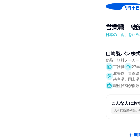
営業職　物
日本の「食」を止め
山崎製パン株
食品・飲料メーカー
正社員
27
北海道、青森県
兵庫県、岡山県
職種候補が複数あ
こんな人にお
人々に感動や笑い
仕事