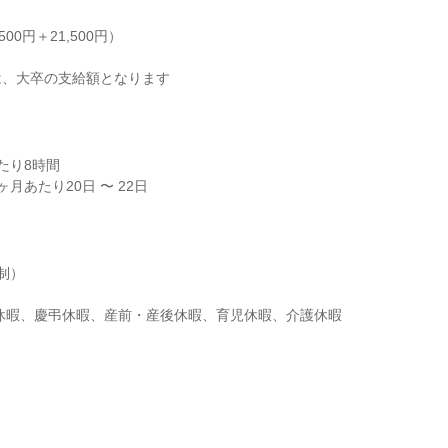
,500円＋21,500円）

は、大卒の支給額となります
り8時間

月あたり20日 〜 22日
）

給休暇、慶弔休暇、産前・産後休暇、育児休暇、介護休暇