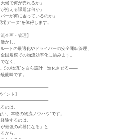
天候で何が売れるか」

が抱える課題は何か」

バーが何に困っているのか」

現場データ”を体得します。

流企画・管理】

活かし、

送ルートの最適化やドライバーの安全運転管理、

全国規模での物流効率化に挑みます。

でなく、

しての物流”を自ら設計・進化させる――

醍醐味です。

━━━━━━━━━━━

ポイント】

━━━━━━━━━━━

るのは、

ない、本物の物流ノウハウ”です。

経験するのは、

が最強の武器になる」と

るから。
