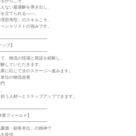
るからこそ、

えない最適解を導き出し、

を立てられる――。

理思考型」のスキルこそ、

ペシャリストの強みです。

━━━━━━━━━━━

ップ】

━━━━━━━━━━━

て、物流の現場と商談を経験し、

解していただきます。

果に応じて次のステージへ進みます。

単位の物流改善

門

、

担う人材へとステップアップできます。

━━━━━━━━━━━

事業フィールド】

━━━━━━━━━━━

廉価・顧客本位」の精神で

を提供。
