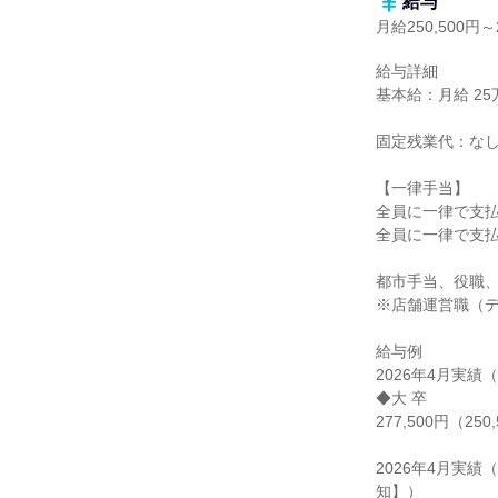
給与
月給250,500円～2
給与詳細

基本給：月給 25万5
固定残業代：なし
【一律手当】

全員に一律で支払
全員に一律で支払
都市手当、役職、
※店舗運営職（デ
給与例

2026年4月実績
◆大 卒

277,500円（250
2026年4月実
知】）
