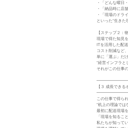
・「どんな曜日・
・「納品時に店舗
・「現場のドライ
といった“生きた
【ステップ２：物
現場で得た知見を
ITを活用した配
コスト削減など、
単に「運ぶ」だけ
“経営インフラと
それがこの仕事の
━━━━━━━━
【３ 成長できる
━━━━━━━━
この仕事で得られ
“机上の理論では
最初に配送現場を
「現場を知ること
私たちが知ってい