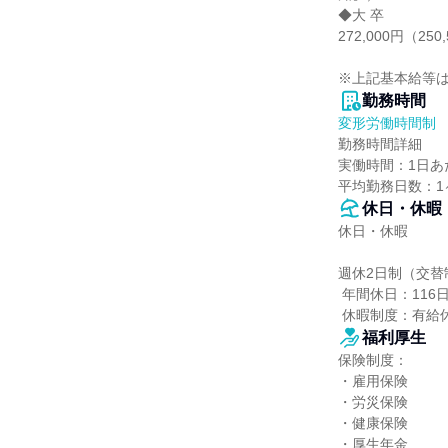
◆大 卒

272,000円（250
※上記基本給等
勤務時間
変形労働時間制
勤務時間詳細

実働時間：1日あた
平均勤務日数：1ヶ
休日・休暇
休日・休暇

週休2日制（交替制
 年間休日：116日

 休暇制度：有
福利厚生
保険制度：

・雇用保険

・労災保険

・健康保険

・厚生年金
