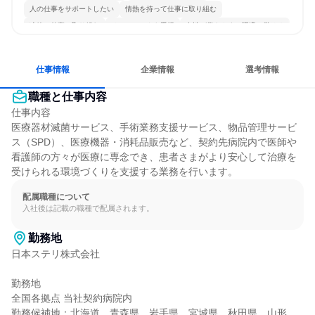
人の仕事をサポートしたい
情熱を持って仕事に取り組む
冷静に仕事に取り組む
チームワークを重視
女性が働きやすい環境で働ける
多様な職種の人と関われる
若手が裁量を持てる環境
人とたくさん会話する
仕事情報
企業情報
選考情報
職種と仕事内容
仕事内容

医療器材滅菌サービス、手術業務支援サービス、物品管理サービ
ス（SPD）、医療機器・消耗品販売など、契約先病院内で医師や
看護師の方々が医療に専念でき、患者さまがより安心して治療を
受けられる環境づくりを支援する業務を行います。
配属職種について
入社後は記載の職種で配属されます。
勤務地
日本ステリ株式会社

勤務地

全国各拠点 当社契約病院内

勤務候補地：北海道、青森県、岩手県、宮城県、秋田県、山形