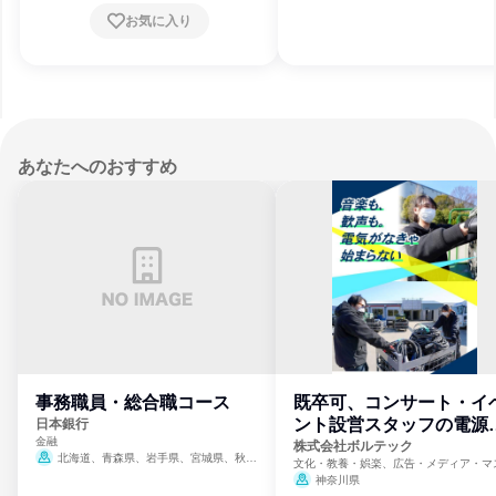
賀県、京都府、大阪府、兵庫県、奈良県、和
お気に入り
歌山県、鳥取県、島根県、岡山県、広島県、
山口県、徳島県、香川県、愛媛県、高知県、
福岡県、佐賀県、長崎県、熊本県、大分県、
宮崎県、鹿児島県、沖縄県
あなたへのおすすめ
事務職員・総合職コース
既卒可、コンサート・イ
ント設営スタッフの電源
日本銀行
金融
門
株式会社ボルテック
北海道、青森県、岩手県、宮城県、秋田
文化・教養・娯楽、広告・メディア・マ
県、山形県、福島県、茨城県、群馬県、埼玉
ミ、電力・ガス・水道・エネルギー
神奈川県
県、東京都、神奈川県、新潟県、富山県、石