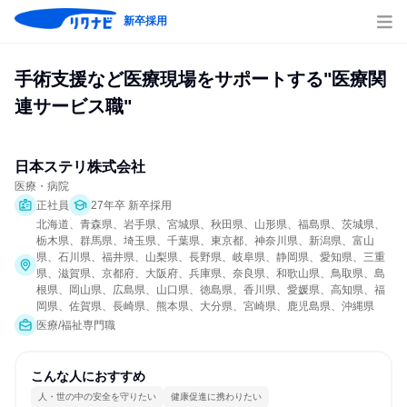
新卒採用
手術支援など医療現場をサポートする"医療関
連サービス職"
日本ステリ株式会社
医療・病院
正社員
27年卒 新卒採用
北海道、青森県、岩手県、宮城県、秋田県、山形県、福島県、茨城県、
栃木県、群馬県、埼玉県、千葉県、東京都、神奈川県、新潟県、富山
県、石川県、福井県、山梨県、長野県、岐阜県、静岡県、愛知県、三重
県、滋賀県、京都府、大阪府、兵庫県、奈良県、和歌山県、鳥取県、島
根県、岡山県、広島県、山口県、徳島県、香川県、愛媛県、高知県、福
岡県、佐賀県、長崎県、熊本県、大分県、宮崎県、鹿児島県、沖縄県
医療/福祉専門職
こんな人におすすめ
人・世の中の安全を守りたい
健康促進に携わりたい