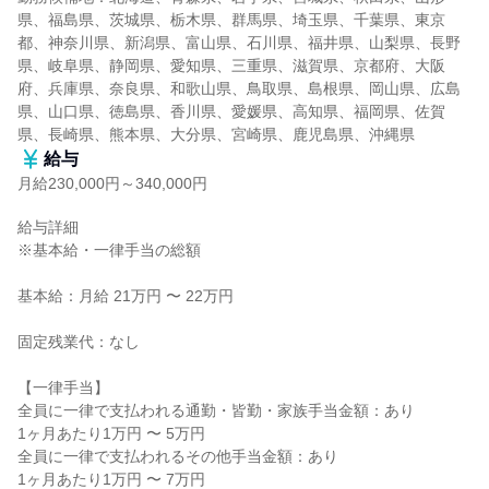
県、福島県、茨城県、栃木県、群馬県、埼玉県、千葉県、東京
都、神奈川県、新潟県、富山県、石川県、福井県、山梨県、長野
県、岐阜県、静岡県、愛知県、三重県、滋賀県、京都府、大阪
府、兵庫県、奈良県、和歌山県、鳥取県、島根県、岡山県、広島
県、山口県、徳島県、香川県、愛媛県、高知県、福岡県、佐賀
県、長崎県、熊本県、大分県、宮崎県、鹿児島県、沖縄県
給与
月給230,000円～340,000円
給与詳細

※基本給・一律手当の総額

基本給：月給 21万円 〜 22万円

固定残業代：なし

【一律手当】

全員に一律で支払われる通勤・皆勤・家族手当金額：あり

1ヶ月あたり1万円 〜 5万円

全員に一律で支払われるその他手当金額：あり

1ヶ月あたり1万円 〜 7万円
