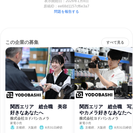
表示開始日：2026年1月8日
原稿ID：
ee68d1157cf6e3a7
問題を報告する
この企業の募集
すべて見る
関西エリア 総合職 美容
関西エリア 総合職 写
好きなあなたへ
やカメラ好きなあなたへ
株式会社ヨドバシカメラ
株式会社ヨドバシカメラ
家電小売
家電小売
京都府、大阪府
8月31日締切
京都府、大阪府
8月31日締切