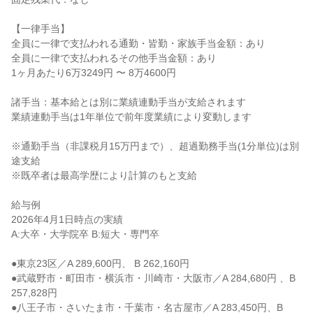
【一律手当】

全員に一律で支払われる通勤・皆勤・家族手当金額：あり

全員に一律で支払われるその他手当金額：あり

1ヶ月あたり6万3249円 〜 8万4600円

諸手当：基本給とは別に業績連動手当が支給されます

業績連動手当は1年単位で前年度業績により変動します

※通勤手当（非課税月15万円まで）、超過勤務手当(1分単位)は別
途支給

※既卒者は最高学歴により計算のもと支給

給与例

2026年4月1日時点の実績

A:大卒・大学院卒 B:短大・専門卒

●東京23区／A 289,600円、 B 262,160円

●武蔵野市・町田市・横浜市・川崎市・大阪市／A 284,680円 、B 
257,828円

●八王子市・さいたま市・千葉市・名古屋市／A 283,450円、B 