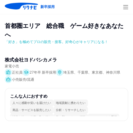
新卒採用
首都圏エリア　総合職　ゲーム好きなあなた
へ
「好き」を極めてプロの販売・接客。好奇心がキャリアになる！
株式会社ヨドバシカメラ
家電小売
正社員
27年卒 新卒採用
埼玉県、千葉県、東京都、神奈川県
小売販売/流通
こんな人におすすめ
人々に感動や笑いを届けたい
地域貢献に携わりたい
商品・サービスを販売したい
分析・リサーチしたい
情熱を持って仕事に取り組む
常に新しいものに挑戦
チームワークを重視
自分の好きな場所で働ける
若手が裁量を持てる環境
人とたくさん会話する