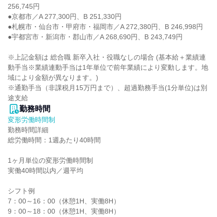
256,745円

●京都市／A 277,300円、B 251,330円

●札幌市・仙台市・甲府市・福岡市／A 272,380円、B 246,998円

●宇都宮市・新潟市・郡山市／A 268,690円、B 243,749円

※上記金額は 総合職 新卒入社・役職なしの場合 (基本給＋業績連
動手当※業績連動手当は1年単位で前年業績により変動します。地
域により金額が異なります。)

※通勤手当（非課税月15万円まで）、超過勤務手当(1分単位)は別
途支給
勤務時間
変形労働時間制
勤務時間詳細

総労働時間：1週あたり40時間

1ヶ月単位の変形労働時間制

実働40時間以内／週平均

シフト例

7：00～16：00（休憩1H、実働8H）

9：00～18：00（休憩1H、実働8H）
