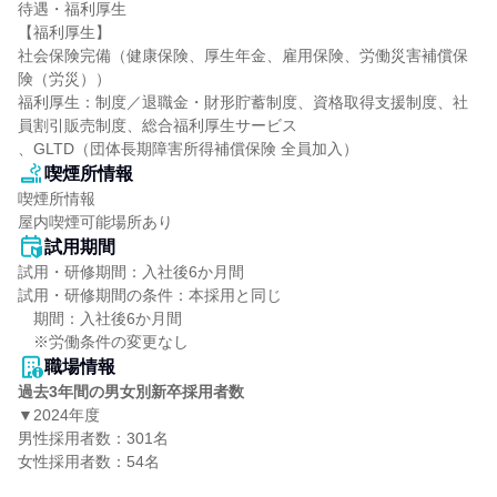
待遇・福利厚生

【福利厚生】

社会保険完備（健康保険、厚生年金、雇用保険、労働災害補償保
険（労災））

福利厚生：制度／退職金・財形貯蓄制度、資格取得支援制度、社
員割引販売制度、総合福利厚生サービス

、GLTD（団体長期障害所得補償保険 全員加入）
喫煙所情報
喫煙所情報

屋内喫煙可能場所あり
試用期間
試用・研修期間：入社後6か月間

試用・研修期間の条件：本採用と同じ

　期間：入社後6か月間

職場情報
過去3年間の男女別新卒採用者数
▼2024年度

男性採用者数：301名

女性採用者数：54名
