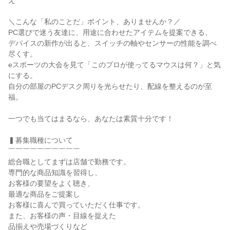
え

＼こんな「私のことだ」ポイント、ありませんか？／

PC選びで迷う友達に、用途に合わせたアイテムを提案できる、

デバイスの新作が出ると、スイッチの軸やセンサーの性能を調べ
尽くす。

eスポーツの大会を見て「このプロが使ってるマウスは何？」と気
にする。

自分の部屋のPCデスク周りを光らせたり、配線を整えるのが至
福。

一つでも当てはまるなら、あなたは素質十分です！

▍募集職種について

￣￣￣￣￣￣￣￣￣￣

総合職としてまずは店舗で勤務です。

専門的な商品知識を習得し、

お客様の要望をよく聴き、

最適な商品をご提案し

お客様に喜んで買っていただく仕事です。

また、お客様の声・目線を捉えた

品揃えや売場づくりなど
