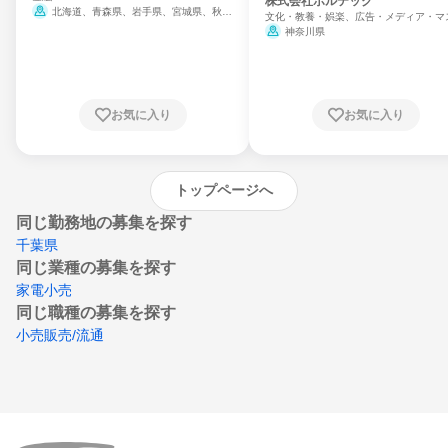
門
株式会社ボルテック
北海道、青森県、岩手県、宮城県、秋田
文化・教養・娯楽、広告・メディア・マ
県、山形県、福島県、茨城県、群馬県、埼玉
ミ、電力・ガス・水道・エネルギー
神奈川県
県、東京都、神奈川県、新潟県、富山県、石
川県、福井県、山梨県、長野県、静岡県、愛
知県、京都府、大阪府、兵庫県、鳥取県、島
根県、岡山県、広島県、山口県、徳島県、香
川県、愛媛県、高知県、福岡県、佐賀県、長
お気に入り
お気に入り
崎県、熊本県、大分県、宮崎県、鹿児島県、
沖縄県
トップページへ
同じ勤務地の募集を探す
千葉県
同じ業種の募集を探す
家電小売
同じ職種の募集を探す
小売販売/流通