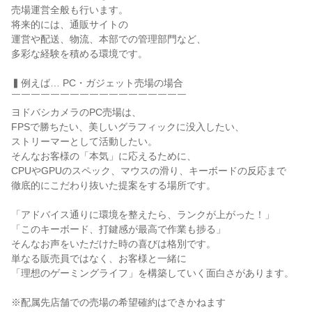
売場運営全般も行います。

将来的には、通販サイトの

運営や配送、物流、本部での管理部門など、

多彩な経験を積める環境です。

▍例えば… PC・ガジェット売場の場合

￣￣￣￣￣￣￣￣￣￣￣￣￣￣￣￣￣￣

ヨドバシカメラのPC売場は、

FPSで勝ちたい、美しいグラフィックに没入したい、

ストリーマーとして活動したい。

そんなお客様の「本気」に応えるために、

CPUやGPUのスペック、マウスの滑り、キーボードの反応まで

徹底的にこだわり抜いた提案をする場所です。

「アドバイス通りに環境を整えたら、ランクが上がった！」

「このキーボード、打鍵感が最高で作業も捗る」

そんなお声をいただけた時の喜びは格別です。

単なる販売員ではなく、お客様と一緒に

「理想のゲーミングライフ」を構築していく面白さがあります。

※配属先店舗での売場の希望確約はできかねます
