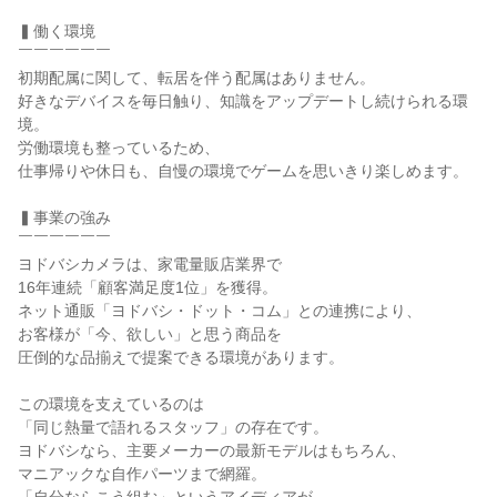
▍働く環境

￣￣￣￣￣￣

初期配属に関して、転居を伴う配属はありません。

好きなデバイスを毎日触り、知識をアップデートし続けられる環
境。

労働環境も整っているため、

仕事帰りや休日も、自慢の環境でゲームを思いきり楽しめます。

▍事業の強み

￣￣￣￣￣￣

ヨドバシカメラは、家電量販店業界で

16年連続「顧客満足度1位」を獲得。

ネット通販「ヨドバシ・ドット・コム」との連携により、

お客様が「今、欲しい」と思う商品を

圧倒的な品揃えで提案できる環境があります。

この環境を支えているのは

「同じ熱量で語れるスタッフ」の存在です。

ヨドバシなら、主要メーカーの最新モデルはもちろん、

マニアックな自作パーツまで網羅。
