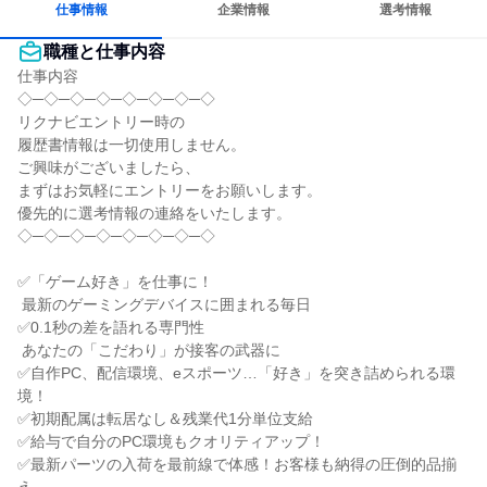
仕事情報
企業情報
選考情報
職種と仕事内容
仕事内容

◇─◇─◇─◇─◇─◇─◇─◇

リクナビエントリー時の

履歴書情報は一切使用しません。

ご興味がございましたら、

まずはお気軽にエントリーをお願いします。

優先的に選考情報の連絡をいたします。

◇─◇─◇─◇─◇─◇─◇─◇

✅「ゲーム好き」を仕事に！

 最新のゲーミングデバイスに囲まれる毎日

✅0.1秒の差を語れる専門性

 あなたの「こだわり」が接客の武器に

✅自作PC、配信環境、eスポーツ…「好き」を突き詰められる環
境！

✅初期配属は転居なし＆残業代1分単位支給

✅給与で自分のPC環境もクオリティアップ！

✅最新パーツの入荷を最前線で体感！お客様も納得の圧倒的品揃