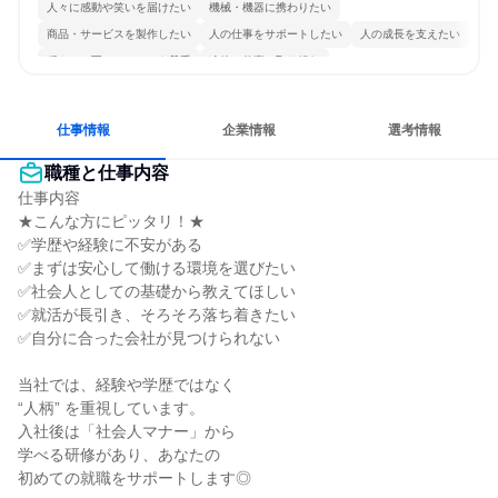
人々に感動や笑いを届けたい
機械・機器に携わりたい
商品・サービスを製作したい
人の仕事をサポートしたい
人の成長を支えたい
穏やかで互いのペースを尊重
冷静に仕事に取り組む
多様な職種の人と関われる
一つの専門分野を極める
目標に追われず働ける
仕事情報
企業情報
選考情報
職種と仕事内容
仕事内容

★こんな方にピッタリ！★

✅学歴や経験に不安がある

✅まずは安心して働ける環境を選びたい

✅社会人としての基礎から教えてほしい

✅就活が長引き、そろそろ落ち着きたい

✅自分に合った会社が見つけられない

当社では、経験や学歴ではなく

“人柄” を重視しています。

入社後は「社会人マナー」から

学べる研修があり、あなたの

初めての就職をサポートします◎
