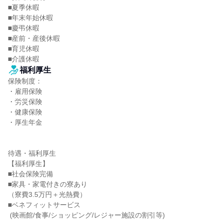
■夏季休暇

■年末年始休暇

■慶弔休暇

■産前・産後休暇

■育児休暇

■介護休暇
福利厚生
保険制度：

・雇用保険

・労災保険

・健康保険

・厚生年金

待遇・福利厚生

【福利厚生】

■社会保険完備

■家具・家電付きの寮あり

（寮費3.5万円＋光熱費）

■ベネフィットサービス

 (映画館/食事/ショッピング/レジャー施設の割引等)
