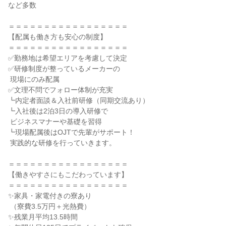
など多数

＝＝＝＝＝＝＝＝＝＝＝＝＝＝＝＝＝

【配属も働き方も安心の制度】

＝＝＝＝＝＝＝＝＝＝＝＝＝＝＝＝＝

✅勤務地は希望エリアを考慮して決定

✅研修制度が整っているメーカーの

 現場にのみ配属

✅文理不問でフォロー体制が充実

┗内定者面談＆入社前研修（同期交流あり）

┗入社後は2泊3日の導入研修で

 ビジネスマナーや基礎を習得

┗現場配属後はOJTで先輩がサポート！

 実践的な研修を行っていきます。

＝＝＝＝＝＝＝＝＝＝＝＝＝＝＝＝＝

【働きやすさにもこだわっています】

＝＝＝＝＝＝＝＝＝＝＝＝＝＝＝＝＝

✨家具・家電付きの寮あり

 （寮費3.5万円＋光熱費）

✨残業月平均13.5時間
