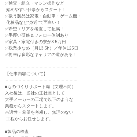
✅検査・組立・マシン操作など

 始めやすい仕事からスタート！

✅扱う製品は家電・自動車・ゲーム機・

 化粧品など“身近”で面白い！

✅希望エリアを考慮して配属！

✅手厚い研修＆フォロー体制あり

✅家具・家電付きの寮が3.5万円

✅残業少なめ（月13.5h）／年休125日

✅将来は多彩なキャリアの道がある！

＝＝＝＝＝＝＝＝＝＝＝＝＝＝＝＝＝

【仕事内容について】

＝＝＝＝＝＝＝＝＝＝＝＝＝＝＝＝＝

■ものづくりサポート職（文理不問）

入社後は、当社の正社員として

大手メーカーの工場で以下のような

業務からスタートします。

※適性・希望を考慮し、無理のない

 工程からお任せします。

■製品の検査
