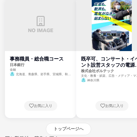
事務職員・総合職コース
既卒可、コンサート・イ
ント設営スタッフの電源
日本銀行
金融
門
株式会社ボルテック
北海道、青森県、岩手県、宮城県、秋田
文化・教養・娯楽、広告・メディア・マ
県、山形県、福島県、茨城県、群馬県、埼玉
ミ、電力・ガス・水道・エネルギー
神奈川県
県、東京都、神奈川県、新潟県、富山県、石
川県、福井県、山梨県、長野県、静岡県、愛
知県、京都府、大阪府、兵庫県、鳥取県、島
根県、岡山県、広島県、山口県、徳島県、香
川県、愛媛県、高知県、福岡県、佐賀県、長
お気に入り
お気に入り
崎県、熊本県、大分県、宮崎県、鹿児島県、
沖縄県
トップページへ