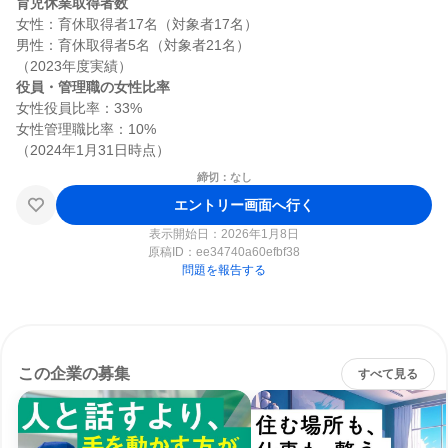
育児休業取得者数
女性：育休取得者17名（対象者17名）

男性：育休取得者5名（対象者21名）

役員・管理職の女性比率
女性役員比率：33%

女性管理職比率：10%

締切：なし
エントリー画面へ行く
表示開始日：2026年1月8日
原稿ID：
ee34740a60efbf38
問題を報告する
この企業の募集
すべて見る