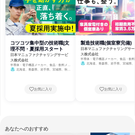
コツコツ集中型の技術職|文
製造技術職(個室寮完備)
理不問・夏採用スタート
日本マニュファクチャリングサー
ス株式会社
日本マニュファクチャリングサービ
半導体・電子機器メーカー、食品・飲料
ス株式会社
カー、人材派遣・職業紹介
北海道、青森県、岩手県、宮城県、
半導体・電子機器メーカー、食品・飲料メー
県、山形県、福島県、茨城県、栃木県、
カー、人材派遣・職業紹介
北海道、青森県、岩手県、宮城県、秋田
県、埼玉県、千葉県、東京都、神奈川県
県、山形県、福島県、茨城県、栃木県、群馬
潟県、富山県、石川県、福井県、山梨県
県、埼玉県、千葉県、東京都、神奈川県、新
野県、岐阜県、静岡県、愛知県、三重県
潟県、富山県、石川県、福井県、山梨県、長
賀県、京都府、大阪府、兵庫県、奈良県
野県、岐阜県、静岡県、愛知県、三重県、滋
お気に入り
お気に入り
歌山県、鳥取県、島根県、岡山県、広島
賀県、京都府、大阪府、兵庫県、奈良県、和
山口県、徳島県、香川県、愛媛県、高知
歌山県、鳥取県、島根県、岡山県、広島県、
福岡県、佐賀県、長崎県、熊本県、大分
山口県、徳島県、香川県、愛媛県、高知県、
宮崎県、鹿児島県、沖縄県
福岡県、佐賀県、長崎県、熊本県、大分県、
宮崎県、鹿児島県、沖縄県
締切今日
あなたへのおすすめ