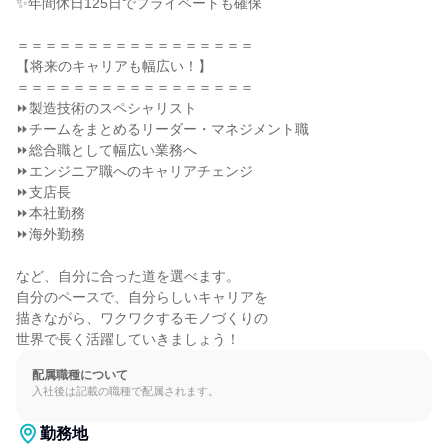
✨年間休日125日でプライベートも確保

＝＝＝＝＝＝＝＝＝＝＝＝＝＝＝＝＝

【将来のキャリアも幅広い！】

＝＝＝＝＝＝＝＝＝＝＝＝＝＝＝＝＝

⏩製造技術のスペシャリスト

⏩チームをまとめるリーダー・マネジメント職

⏩総合職として幅広い業務へ

⏩エンジニア職へのキャリアチェンジ

⏩支店長

⏩本社勤務

⏩海外勤務

など、自分に合った道を選べます。

自分のペースで、自分らしいキャリアを

描きながら、ワクワクするモノづくりの

世界で長く活躍していきましょう！
配属職種について
入社後は記載の職種で配属されます。
勤務地