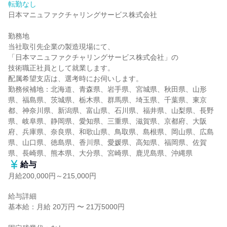
転勤なし
日本マニュファクチャリングサービス株式会社

勤務地

当社取引先企業の製造現場にて、

「日本マニュファクチャリングサービス株式会社」の

技術職正社員として就業します。

配属希望支店は、選考時にお伺いします。

勤務候補地：北海道、青森県、岩手県、宮城県、秋田県、山形
県、福島県、茨城県、栃木県、群馬県、埼玉県、千葉県、東京
都、神奈川県、新潟県、富山県、石川県、福井県、山梨県、長野
県、岐阜県、静岡県、愛知県、三重県、滋賀県、京都府、大阪
府、兵庫県、奈良県、和歌山県、鳥取県、島根県、岡山県、広島
県、山口県、徳島県、香川県、愛媛県、高知県、福岡県、佐賀
県、長崎県、熊本県、大分県、宮崎県、鹿児島県、沖縄県
給与
月給200,000円～215,000円
給与詳細

基本給：月給 20万円 〜 21万5000円
