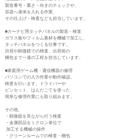
製造番号・重さ・向きのチェックや、

容器へ液体を入れる作業、

その仕上げ・検査なども担当しています。

■カーナビ用タッチパネルの製造・検査

ガラス板やフィルム素材を機械で加工し、

タッチパネルをつくる仕事です。

目視や顕微鏡での検査、出荷前の

梱包まで一連の工程を担当しています。

■家庭用ゲーム機・通信機器の修理

パソコンでの入力作業や動作確認、

検査を行います。ドライバーや

ピンセット、はんだごてを使った

簡単な修理作業にも取り組みます。

その他、

・顕微鏡を見ながら行う検査

・金属部品をミクロン単位で

 加工する機械の操作

・クリーンルームでの検査・梱包
