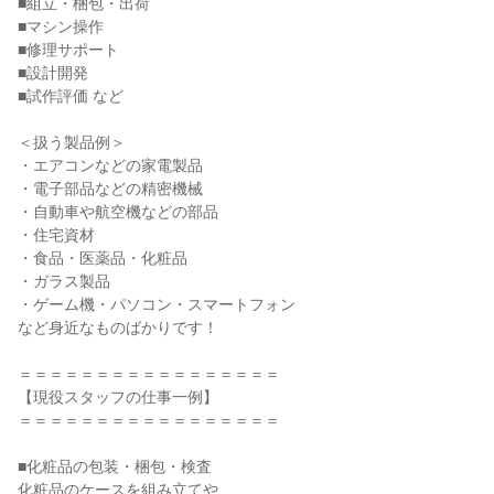
■組立・梱包・出荷

■マシン操作

■修理サポート

■設計開発

■試作評価 など

＜扱う製品例＞

・エアコンなどの家電製品

・電子部品などの精密機械

・自動車や航空機などの部品

・住宅資材

・食品・医薬品・化粧品

・ガラス製品

・ゲーム機・パソコン・スマートフォン

など身近なものばかりです！

＝＝＝＝＝＝＝＝＝＝＝＝＝＝＝＝＝

【現役スタッフの仕事一例】

＝＝＝＝＝＝＝＝＝＝＝＝＝＝＝＝＝

■化粧品の包装・梱包・検査

化粧品のケースを組み立てや、
