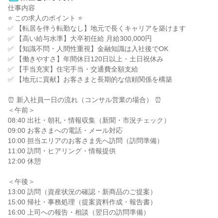
仕事内容

⭐ この求人のポイント ⭐

✅ 【転居を伴う転勤なし】地元で長くキャリアを築けます

✅ 【高い給与水準】大卒初任給 月給300,000円

✅ 【知識不問・人間性重視】金融知識は入社後でOK

✅ 【働きやすさ】年間休日120日以上・土日祝休み

✅ 【手当充実】住宅手当・交通費全額支給

✅ 【地元に貢献】お客さまと長期的な信頼関係を構築

⏰ 新入社員一日の流れ（コンサル営業の場合） ⏰

＜午前＞

08:40 出社・朝礼・情報収集（新聞・市況チェック）

09:00 お客さまへの電話・メール対応

10:00 担当エリアのお客さま先へ訪問（訪問準備）

11:00 訪問・ヒアリング・情報提供

12:00 休憩

＜午後＞

13:00 訪問（資産状況の確認・新商品のご提案）

15:00 帰社・事務処理（提案資料作成・報告書）

16:00 上司への報告・相談（翌日の訪問準備）
