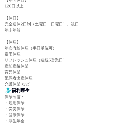
【年間休日】

120日以上

【休日】

完全週休2日制（土曜日・日曜日）、祝日

年末年始

【休暇】

年次有給休暇（半日単位可）

慶弔休暇

リフレッシュ休暇（連続5営業日）

産前産後休業

育児休業

配偶者出産休暇

介護休業 など
福利厚生
保険制度：

・雇用保険

・労災保険

・健康保険

・厚生年金
