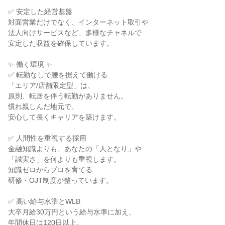
✅ 安定した経営基盤

対面営業だけでなく、インターネット取引や

法人向けサービスなど、多様なチャネルで

安定した収益を確保しています。

✨ 働く環境 ✨

✅ 転勤なしで腰を据えて働ける

「エリア/店舗限定型」は、

原則、転居を伴う転勤がありません。

慣れ親しんだ地元で、

安心して長くキャリアを築けます。

✅ 人間性を重視する採用

金融知識よりも、あなたの「人となり」や

「誠実さ」を何よりも重視します。

知識ゼロからプロを育てる

研修・OJT制度が整っています。

✅ 高い給与水準とWLB

大卒月給30万円という給与水準に加え、

年間休日は120日以上。
