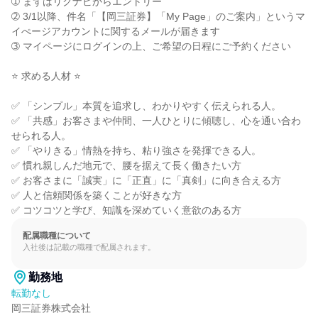
➀ まずはリクナビからエントリー

➁ 3/1以降、件名「【岡三証券】「My Page」のご案内」というマ
イぺージアカウントに関するメールが届きます

➂ マイページにログインの上、ご希望の日程にご予約ください

⭐ 求める人材 ⭐

✅ 「シンプル」本質を追求し、わかりやすく伝えられる人。

✅ 「共感」お客さまや仲間、一人ひとりに傾聴し、心を通い合わ
せられる人。

✅ 「やりきる」情熱を持ち、粘り強さを発揮できる人。

✅ 慣れ親しんだ地元で、腰を据えて長く働きたい方

✅ お客さまに「誠実」に「正直」に「真剣」に向き合える方

✅ 人と信頼関係を築くことが好きな方

✅ コツコツと学び、知識を深めていく意欲のある方
配属職種について
入社後は記載の職種で配属されます。
勤務地
転勤なし
岡三証券株式会社
