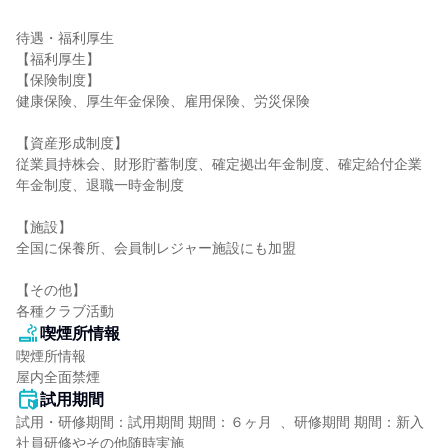
待遇・福利厚生

【福利厚生】

【保険制度】

健康保険、厚生年金保険、雇用保険、労災保険

【資産形成制度】

従業員持株会、財形貯蓄制度、確定拠出年金制度、確定給付企業
年金制度、退職一時金制度

【施設】

全国に保養所、会員制レジャー施設にも加盟

【その他】

各種クラブ活動
喫煙所情報
喫煙所情報

屋内全面禁煙
試用期間
試用・研修期間：試用期間 期間：６ヶ月  、研修期間 期間：新入
社員研修やその他随時実施
