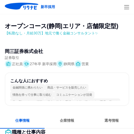
新卒採用
オープンコース(静岡|エリア・店舗限定型)
【転勤なし・月給30万】地元で働く金融コンサルタント✨
岡三証券株式会社
証券取引
正社員
27年卒 新卒採用
静岡県
営業
こんな人におすすめ
金融関係に携わりたい
商品・サービスを販売したい
情熱を持って仕事に取り組む
コミュニケーションが活発
常に新しいものに挑戦
個人の能力を重視
女性が働きやすい環境で働ける
明確な目標を追いかける
若手が裁量を持てる環境
人とたくさん会話する
仕事情報
企業情報
選考情報
職種と仕事内容