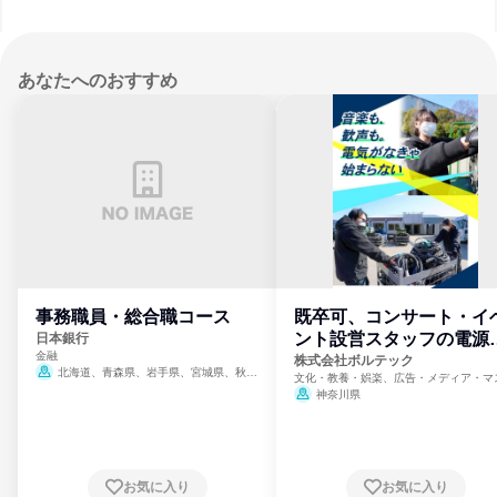
あなたへのおすすめ
事務職員・総合職コース
既卒可、コンサート・イ
ント設営スタッフの電源
日本銀行
金融
門
株式会社ボルテック
北海道、青森県、岩手県、宮城県、秋田
文化・教養・娯楽、広告・メディア・マ
県、山形県、福島県、茨城県、群馬県、埼玉
ミ、電力・ガス・水道・エネルギー
神奈川県
県、東京都、神奈川県、新潟県、富山県、石
川県、福井県、山梨県、長野県、静岡県、愛
知県、京都府、大阪府、兵庫県、鳥取県、島
根県、岡山県、広島県、山口県、徳島県、香
川県、愛媛県、高知県、福岡県、佐賀県、長
お気に入り
お気に入り
崎県、熊本県、大分県、宮崎県、鹿児島県、