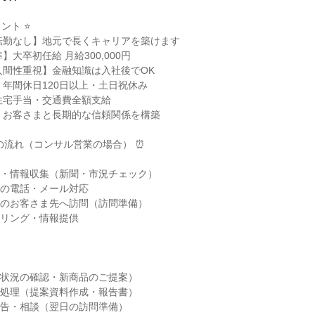
ト ⭐

転勤なし】地元で長くキャリアを築けます

大卒初任給 月給300,000円

人間性重視】金融知識は入社後でOK

】年間休日120日以上・土日祝休み

住宅手当・交通費全額支給

】お客さまと長期的な信頼関係を構築

の流れ（コンサル営業の場合） ⏰

朝礼・情報収集（新聞・市況チェック）

まへの電話・メール対応

リアのお客さま先へ訪問（訪問準備）

ヒアリング・情報提供

資産状況の確認・新商品のご提案）

事務処理（提案資料作成・報告書）

の報告・相談（翌日の訪問準備）
