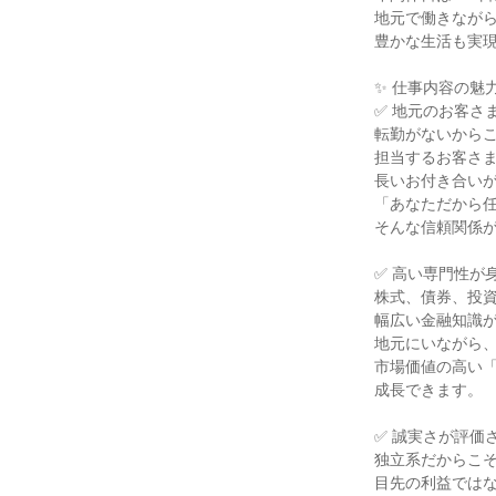
地元で働きながら
豊かな生活も実現
✨ 仕事内容の魅力 
✅ 地元のお客さ
転勤がないからこ
担当するお客さま
長いお付き合いが
「あなただから任
そんな信頼関係が
✅ 高い専門性が身
株式、債券、投資
幅広い金融知識が
地元にいながら、
市場価値の高い「
成長できます。

✅ 誠実さが評価さ
独立系だからこそ
目先の利益ではな