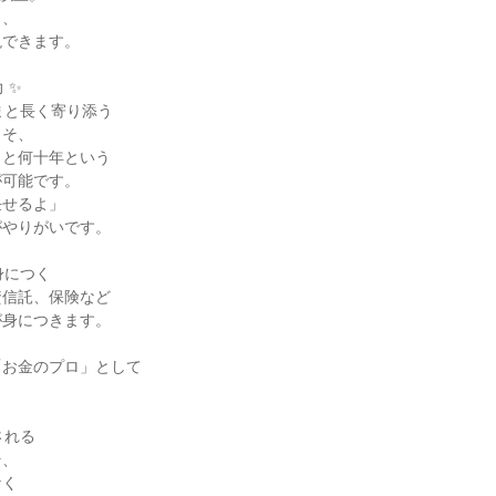
、

できます。

✨

まと長く寄り添う

そ、

と何十年という

可能です。

せるよ」

やりがいです。

につく

信託、保険など

身につきます。



お金のプロ」として

れる

、

く
