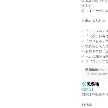
➁ 3/1以降、
きます

➂ マイページに
⭐ 求める人材 ⭐

✅ 「シンプル」
✅ 「共感」お客
✅ 「やりきる」
✅ 慣れ親しんだ
✅ お客さまに「
✅ 人と信頼関係
✅ コツコツと学
配属職種につい
入社後は記載の職
勤務地
転勤なし
岡三証券株式会社
勤務地
