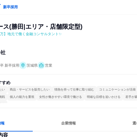
新卒採用
ス(勝田|エリア・店舗限定型)
0万】地元で働く金融コンサルタント✨
会社
年卒 新卒採用
茨城県
営業
すすめ
たい
商品・サービスを販売したい
情熱を持って仕事に取り組む
コミュニケーションが活発
挑戦
個人の能力を重視
女性が働きやすい環境で働ける
明確な目標を追いかける
若手が
する
情報
企業情報
選
内容