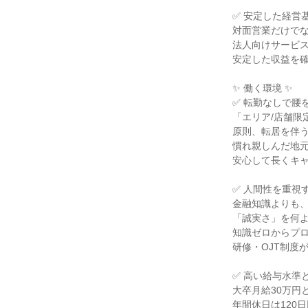
✅ 安定した経営基
対面営業だけでな
法人向けサービス
安定した収益を確
✨ 働く環境 ✨

✅ 転勤なしで腰
「エリア/店舗限
原則、転居を伴う
慣れ親しんだ地元
安心して長くキャ
✅ 人間性を重視す
金融知識よりも、
「誠実さ」を何よ
知識ゼロからプロ
研修・OJT制度
✅ 高い給与水準と
大卒月給30万円
年間休日は120日