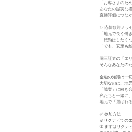
「お客さまのため
あなたの誠実な姿
直接評価につなが
✨ 応募歓迎メッセ
「地元で長く働き
「転勤はしたくな
「でも、安定も給
岡三証券の「エリ
そんなあなたのた
金融の知識は一切
大切なのは、地元
「誠実」に向き合
私たちと一緒に、
地元で「選ばれる
✅ 参加方法

※リクナビでのエ
➀ まずはリクナ