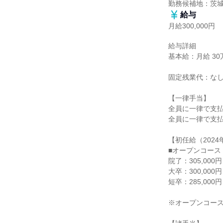
勤務候補地：茨
給与
月給300,000円
給与詳細

基本給：月給 30万
固定残業代：なし
【一律手当】

全員に一律で支払
全員に一律で支払
【初任給（2024
■オープンコース
院了：305,000円

大卒：300,000円

短卒：285,000円

※オープンコース