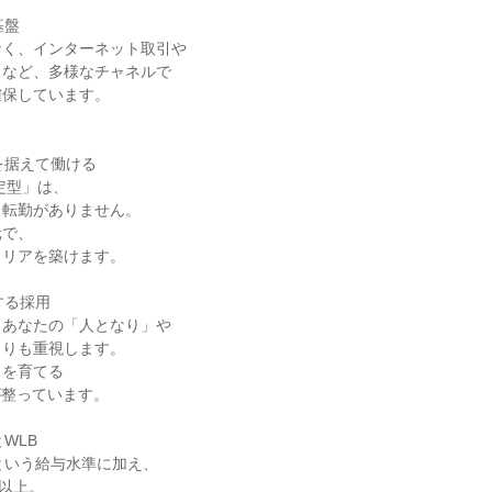
盤

く、インターネット取引や

など、多様なチャネルで

保しています。

を据えて働ける

定型」は、

転勤がありません。

で、

リアを築けます。

る採用

あなたの「人となり」や

りも重視します。

を育てる

が整っています。

WLB

という給与水準に加え、

以上。
