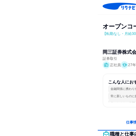
オープンコー
【転勤なし・月給3
岡三証券株式
証券取引
正社員
27
こんな人にお
金融関係に携わり
常に新しいものに
人とたくさん会話
仕事
職種と仕事