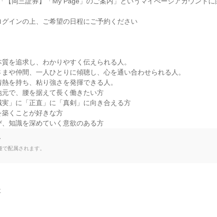
件名「【岡三証券】「My Page」のご案内」というマイぺージアカウント
ログインの上、ご希望の日程にご予約ください

本質を追求し、わかりやすく伝えられる人。

さまや仲間、一人ひとりに傾聴し、心を通い合わせられる人。

情熱を持ち、粘り強さを発揮できる人。

地元で、腰を据えて長く働きたい方

誠実」に「正直」に「真剣」に向き合える方

を築くことが好きな方

び、知識を深めていく意欲のある方
て
種で配属されます。

