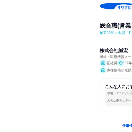
総合職(営業
創業50年／金型／月
株式会社誠宏
機械・医療機器メー
正社員
27
職種候補が複数
こんな人にお
環境・エコロジー
人の仕事をサポー
長く同じ会社に居
仕事