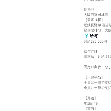
勤務地

大阪府富田林市川面町
【最寄り駅】

近鉄長野線 喜志駅[
勤務候補地：大
給与
月給275,000円
給与詳細

基本給：月給 27万
固定残業代：なし
【一律手当】

全員に一律で支払
全員に一律で支払
【昇給】

年1回 4月

【賞与】
