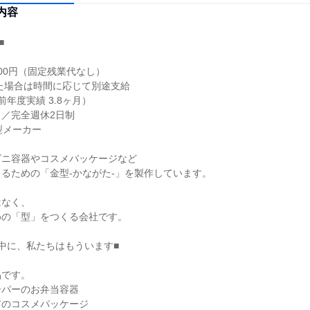
内容


000円（固定残業代なし）

年度実績 3.8ヶ月）

日／完全週休2日制

メーカー

ニ容器やコスメパッケージなど

るための「金型-かながた-」を製作しています。

なく、

の「型」をつくる会社です。

中に、私たちはもういます■

です。

パーのお弁当容器

のコスメパッケージ
