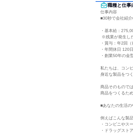
職種と仕事
仕事内容

■30秒で会社紹介■
・基本給：275,
 ※残業が発生した場合は時間に応じて別途支給

・賞与：年2回（前
・年間休日 120
・創業50年の金型
私たちは、コンビ
身近な製品をつく
商品そのものでは
商品をつくるため
■あなたの生活の
例えばこんな製品
・コンビニやスー
・ドラッグストア