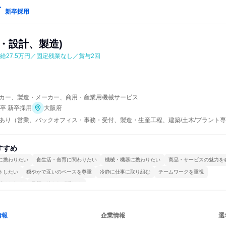
新卒採用
・設計、製造)
給27.5万円／固定残業なし／賞与2回
カー、製造・メーカー、商用・産業用機械サービス
年卒 新卒採用
大阪府
あり（営業、バックオフィス・事務・受付、製造・生産工程、建築/土木/プラント
すすめ
に携わりたい
食生活・食育に関わりたい
機械・機器に携わりたい
商品・サービスの魅力を
トしたい
穏やかで互いのペースを尊重
冷静に仕事に取り組む
チームワークを重視
続けられる
目標に追われず働ける
情報
企業情報
選