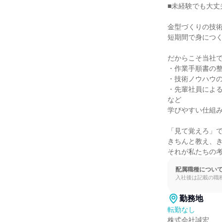
■未経験でも大丈夫
金型づくりの技術
短期間で身につく
だからこそ当社で
・作業手順書の整
・技術ノウハウの
・先輩社員によるO
など

学びやすい仕組み
「見て覚えろ」で
きちんと教え、き
それが私たちの
配属職種につい
入社後は記載の職
勤務地
転勤なし
株式会社誠宏
