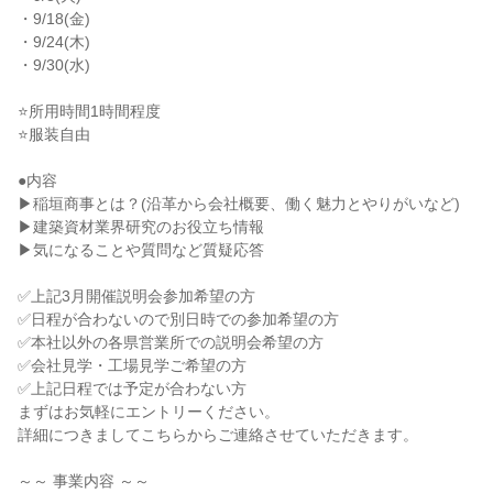
・9/18(金)

・9/24(木)

・9/30(水)

⭐所用時間1時間程度

⭐服装自由

●内容

▶稲垣商事とは？(沿革から会社概要、働く魅力とやりがいなど)

▶建築資材業界研究のお役立ち情報

▶気になることや質問など質疑応答

✅上記3月開催説明会参加希望の方

✅日程が合わないので別日時での参加希望の方

✅本社以外の各県営業所での説明会希望の方

✅会社見学・工場見学ご希望の方

✅上記日程では予定が合わない方

まずはお気軽にエントリーください。

詳細につきましてこちらからご連絡させていただきます。

～～ 事業内容 ～～
