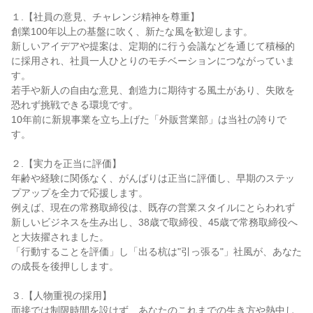
￣￣￣￣￣￣￣￣￣￣

１.【社員の意見、チャレンジ精神を尊重】

創業100年以上の基盤に吹く、新たな風を歓迎します。

新しいアイデアや提案は、定期的に行う会議などを通じて積極的
に採用され、社員一人ひとりのモチベーションにつながっていま
す。

若手や新人の自由な意見、創造力に期待する風土があり、失敗を
恐れず挑戦できる環境です。

10年前に新規事業を立ち上げた「外販営業部」は当社の誇りで
す。

２.【実力を正当に評価】

年齢や経験に関係なく、がんばりは正当に評価し、早期のステッ
プアップを全力で応援します。

例えば、現在の常務取締役は、既存の営業スタイルにとらわれず
新しいビジネスを生み出し、38歳で取締役、45歳で常務取締役へ
と大抜擢されました。

「行動することを評価」し「出る杭は"引っ張る"」社風が、あなた
の成長を後押しします。

３.【人物重視の採用】

面接では制限時間を設けず、あなたのこれまでの生き方や熱中し