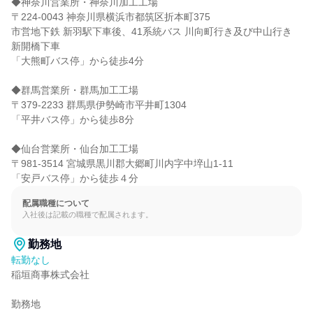
◆神奈川営業所・神奈川加工工場

〒224-0043 神奈川県横浜市都筑区折本町375

市営地下鉄 新羽駅下車後、41系統バス 川向町行き及び中山行き 
新開橋下車

「大熊町バス停」から徒歩4分

◆群馬営業所・群馬加工工場

〒379-2233 群馬県伊勢崎市平井町1304

「平井バス停」から徒歩8分

◆仙台営業所・仙台加工工場

〒981-3514 宮城県黒川郡大郷町川内字中埣山1-11

「安戸バス停」から徒歩４分
配属職種について
入社後は記載の職種で配属されます。
勤務地
転勤なし
稲垣商事株式会社

勤務地
