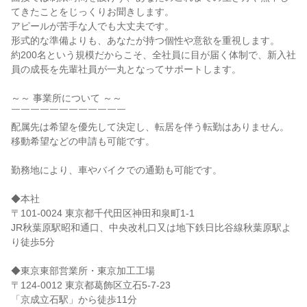
てきたことをじっくりお聞きします。

アピールが苦手な人でも大丈夫です。

形式的な準備よりも、あなたが持つ個性や意欲を重視します。

約200名という規模だからこそ、全社員に目が届く体制で、新入社
員の成長を先輩社員が一丸となってサポートします。

～～ 事業所について ～～

￣￣￣￣￣￣￣￣￣￣￣￣

配属先は希望を優先して決定し、転居を伴う転勤はありません。

移動希望などの申請も可能です。

勤務地により、車やバイクでの通勤も可能です。

◆本社

〒101-0024 東京都千代田区神田和泉町1-1

JR秋葉原駅昭和通口、中央改札口又は地下鉄日比谷線秋葉原駅よ
り徒歩5分

◆東京東部営業所・東京加工工場

〒124-0012 東京都葛飾区立石5-7-23

「京成立石駅」から徒歩11分
