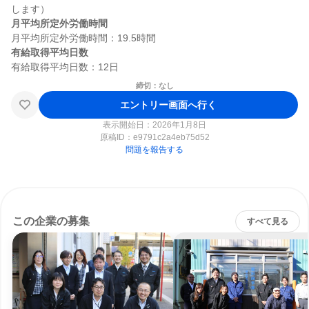
月平均所定外労働時間
有給取得平均日数
締切：なし
エントリー画面へ行く
表示開始日：2026年1月8日
原稿ID：
e9791c2a4eb75d52
問題を報告する
この企業の募集
すべて見る