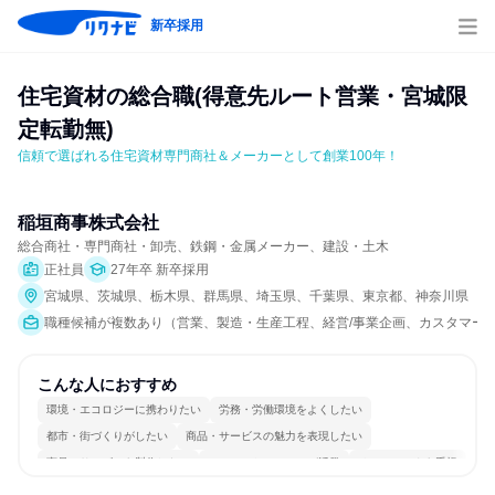
新卒採用
住宅資材の総合職(得意先ルート営業・宮城限
定転勤無)
信頼で選ばれる住宅資材専門商社＆メーカーとして創業100年！
稲垣商事株式会社
総合商社・専門商社・卸売、鉄鋼・金属メーカー、建設・土木
正社員
27年卒 新卒採用
宮城県、茨城県、栃木県、群馬県、埼玉県、千葉県、東京都、神奈川県
職種候補が複数あり（営業、製造・生産工程、経営/事業企画、カスタマー
こんな人におすすめ
環境・エコロジーに携わりたい
労務・労働環境をよくしたい
都市・街づくりがしたい
商品・サービスの魅力を表現したい
商品・サービスを製作したい
コミュニケーションが活発
チームワークを重視
長く同じ会社に居続けられる
自分の好きな場所で働ける