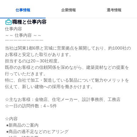
一つの専門分野を極める
仕事情報
企業情報
選考情報
職種と仕事内容
仕事内容

～～ 仕事内容 ～～

￣￣￣￣￣￣￣￣￣

当社は関東1都6県と宮城に営業拠点を展開しており、約1000社の
お客様と安定した取引があります。

担当するのは20～30社程度。

既存のお客様との信頼関係を深めながら、建築資材などの提案を
行っていただきます。

特に、自社で加工・製造している製品について魅力やメリットを
伝えて、新しい建物への採用を働きかけます。

☆主なお客様：金物店、住宅メーカー、設計事務所、工務店

☆一日の訪問件数：4～5件

☆内容

 ●新商品のご案内

 ●商品の過不足などのヒアリング
