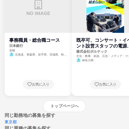
事務職員・総合職コース
既卒可、コンサート・イ
ント設営スタッフの電源
日本銀行
金融
門
株式会社ボルテック
北海道、青森県、岩手県、宮城県、秋田
文化・教養・娯楽、広告・メディア・マ
県、山形県、福島県、茨城県、群馬県、埼玉
ミ、電力・ガス・水道・エネルギー
神奈川県
県、東京都、神奈川県、新潟県、富山県、石
川県、福井県、山梨県、長野県、静岡県、愛
知県、京都府、大阪府、兵庫県、鳥取県、島
根県、岡山県、広島県、山口県、徳島県、香
川県、愛媛県、高知県、福岡県、佐賀県、長
お気に入り
お気に入り
崎県、熊本県、大分県、宮崎県、鹿児島県、
沖縄県
トップページへ
同じ勤務地の募集を探す
東京都
同じ業種の募集を探す