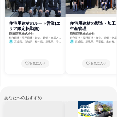
住宅用建材のルート営業(エ
住宅用建材の製造・加工
リア限定転勤無)
生産管理
稲垣商事株式会社
稲垣商事株式会社
総合商社・専門商社・卸売、鉄鋼・金属メー
総合商社・専門商社・卸売、鉄鋼・金属
カー、建設・土木
カー、建設・土木
宮城県、茨城県、栃木県、群馬県、埼玉
宮城県、群馬県、千葉県、東京都、
県、千葉県、東京都、神奈川県
川県
お気に入り
お気に入り
あなたへのおすすめ