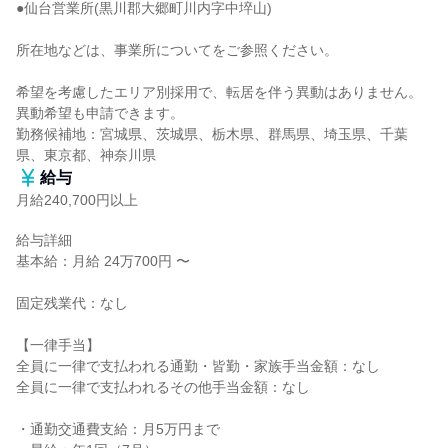
●仙台営業所(黒川郡大郷町川内字中埣山)

所在地などは、事業所についてをご参照ください。

希望を考慮したエリア別採用で、転居を伴う異動はありません。

異動希望も申請できます。

勤務候補地：宮城県、茨城県、栃木県、群馬県、埼玉県、千葉
県、東京都、神奈川県
給与
月給240,700円以上
給与詳細

基本給：月給 24万700円 〜

固定残業代：なし

【一律手当】

全員に一律で支払われる通勤・皆勤・家族手当金額：なし

全員に一律で支払われるその他手当金額：なし

・通勤交通費支給：月5万円まで
