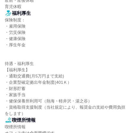
産前・産後休暇

育児休暇
福利厚生
保険制度：

・雇用保険

・労災保険

・健康保険

・厚生年金

待遇・福利厚生

【福利厚生】

・通勤交通費(月5万円まで支給)

・企業型確定拠出年金制度(401Ｋ）

・財形貯蓄

・家族手当

・健保保養所利用可（熱海・軽井沢・湯之谷）

・資格取得支援制度（当社規定により、報奨金の支給や費用負担
をします）
喫煙所情報
喫煙所情報
