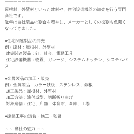
￣￣￣￣￣￣￣￣￣

屋根材、外壁材といった建材や、住宅設備機器の卸売を行う専門
商社です。

近年は自社製品の割合を増やし、メーカーとしての役割も色濃く
なってきました。

●住宅関連製品の卸売

例）建材：屋根材、外壁材

 建築関連製品：釘、針金、電動工具

 住宅設備機器：物置、ガレージ、システムキッチン、システムバ
ス

●金属製品の加工・販売

例）金属製品：カラー鉄板、ステンレス、銅板

 加工製品：屋根材、外壁材

 加工方法：浪付成型、切断折り曲げ

 対象建物：住宅、店舗、体育館、倉庫、工場

●建築工事の請負・施工・監督

～～ 当社の魅力 ～～
