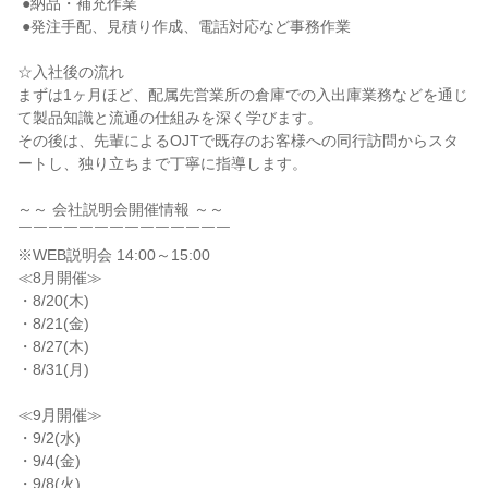
 ●納品・補充作業

 ●発注手配、見積り作成、電話対応など事務作業

☆入社後の流れ

まずは1ヶ月ほど、配属先営業所の倉庫での入出庫業務などを通じ
て製品知識と流通の仕組みを深く学びます。

その後は、先輩によるOJTで既存のお客様への同行訪問からスタ
ートし、独り立ちまで丁寧に指導します。

～～ 会社説明会開催情報 ～～

￣￣￣￣￣￣￣￣￣￣￣￣￣￣

※WEB説明会 14:00～15:00

≪8月開催≫

・8/20(木)

・8/21(金)

・8/27(木)

・8/31(月)

≪9月開催≫

・9/2(水)

・9/4(金)

・9/8(火)
