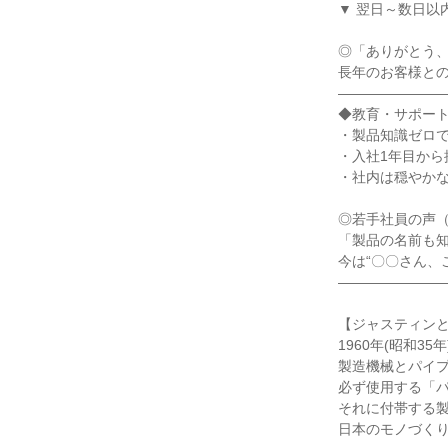
▼ 翌日～数日以
◎「ありがとう、
長年のお客様との
――――――――
◆教育・サポート
・製品知識ゼロで
・入社1年目から
・社内は穏やかな
◎若手社員の声（
「製品の名前も
今は“〇〇さん、
――――――――
【ジャスティンと
1960年(昭和35
製造機械とパイプ
必ず使用する「パ
それに付帯する製
日本のモノづくり