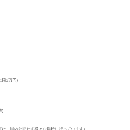
限2万円)

)

度は、国内外問わず様々な場所に行っています）