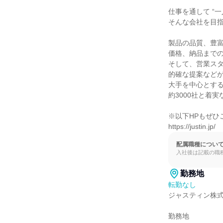
仕事を通して “一
そんな会社を目指
製品の品質、豊富
価格、納品までの
そして、営業スタ
的確な提案などが
大手を中心とする
約3000社と着実
※以下HPもぜひ
https://justin.jp/
配属職種につい
入社後は記載の職
勤務地
転勤なし
ジャスティン株式
勤務地
