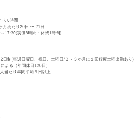
り8時間

月あたり20日 〜 21日

～17:30(実働8時間・休憩1時間)
2日制(毎週日曜日、祝日、土曜日/２～３か月に１回程度土曜出勤あり)

による（年間休日120日）

1人当たり年間平均６日以上


