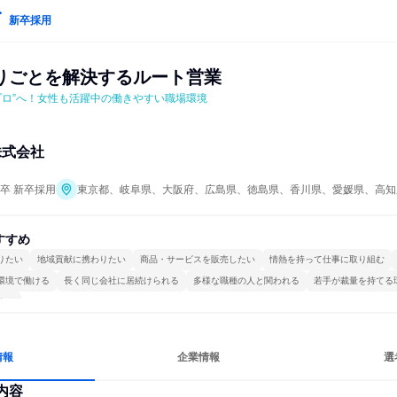
新卒採用
りごとを解決するルート営業
プロ”へ！女性も活躍中の働きやすい職場環境
株式会社
年卒 新卒採用
東京都、岐阜県、大阪府、広島県、徳島県、香川県、愛媛県、高知
すすめ
りたい
地域貢献に携わりたい
商品・サービスを販売したい
情熱を持って仕事に取り組む
環境で働ける
長く同じ会社に居続けられる
多様な職種の人と関われる
若手が裁量を持てる
する
情報
企業情報
選
内容