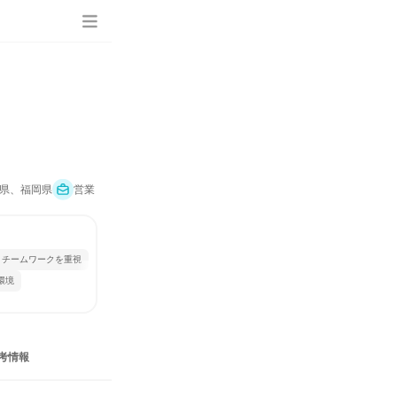
県、福岡県
営業
チームワークを重視
環境
考情報