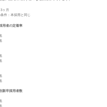
3ヶ月

採用者の定着率












別新卒採用者数



