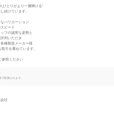
人ひとりがより一層輝ける”

し続けています。

なバリエーション

スピード

ッフの誠実な姿勢と

評判いただき

各種製造メーカー様

な取引を重ねています。

ご参照ください

て
種で配属されます。
会社
