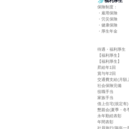
福利厚生
保険制度：

・雇用保険

・労災保険

・健康保険

・厚生年金

待遇・福利厚生

【福利厚生】

【福利厚生】

昇給年1回

賞与年2回

交通費支給(月額上
社会保険完備

役職手当

家族手当

借上住宅(規定有)

懇親会(夏季・冬季
永年勤続表彰

年間表彰

社員旅行(毎年一