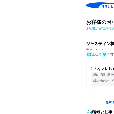
お客様の困
未経験から“営業の
ジャスティン
製造・メーカー
正社員
27
こんな人にお
機械・機器に携わ
女性が働きやすい
人とたくさん会話
仕事
職種と仕事