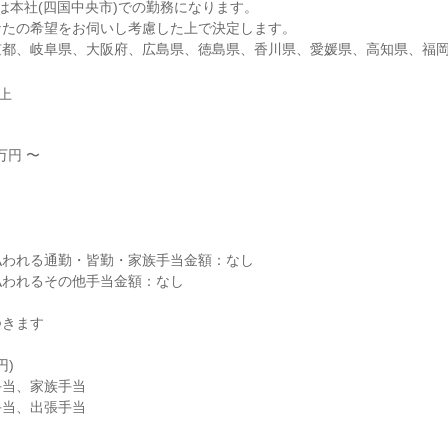
は本社(四国中央市)での勤務になります。

たの希望をお伺いし考慮した上で決定します。

京都、岐阜県、大阪府、広島県、徳島県、香川県、愛媛県、高知県、福
以上
円 〜



われる通勤・皆勤・家族手当金額：なし

われるその他手当金額：なし

きます

)

当、家族手当

当、出張手当
