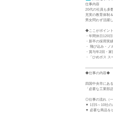
仕事内容

20代の社員も多数
充実の教育体制＆
男女問わず活躍し
◆ここがポイント
・年間休日120
・新卒の採用実績
・ 飛び込み・ノ
・賞与年2回・家
・「ひめボス ス
――――――――
◆仕事の内容◆

四国中央市にある
「必要な工業部品
◎仕事の流れ（一
▼ 1日5～10社の
▼ 必要な商品を