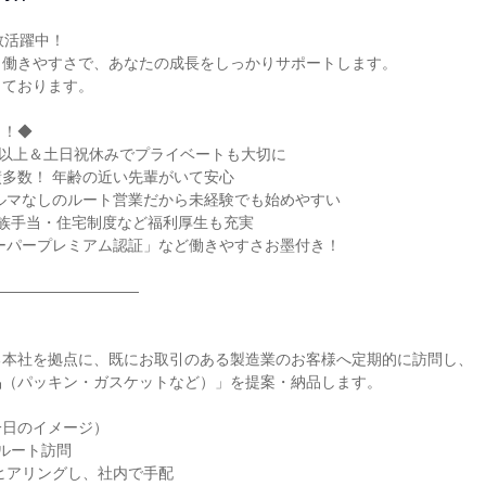
活躍中！

働きやすさで、あなたの成長をしっかりサポートします。

ております。

！◆

日以上＆土日祝休みでプライベートも大切に

多数！ 年齢の近い先輩がいて安心

ルマなしのルート営業だから未経験でも始めやすい

族手当・住宅制度など福利厚生も充実

ーパープレミアム認証」など働きやすさお墨付き！

―――――――――

本社を拠点に、既にお取引のある製造業のお客様へ定期的に訪問し、

（パッキン・ガスケットなど）」を提案・納品します。

日のイメージ）

ルート訪問

ヒアリングし、社内で手配
