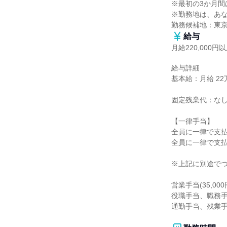
※最初の3か月間
※勤務地は、あな
勤務候補地：東
給与
月給220,000円
給与詳細

基本給：月給 22万
固定残業代：なし
【一律手当】

全員に一律で支払
全員に一律で支払
※上記に別途でつ
営業手当(35,000円
役職手当、職務手
通勤手当、残業手