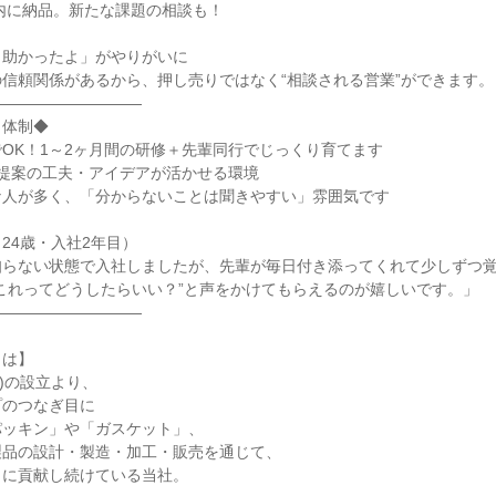
内に納品。新たな課題の相談も！

助かったよ」がやりがいに

信頼関係があるから、押し売りではなく“相談される営業”ができます。

―――――――――

体制◆

OK！1～2ヶ月間の研修＋先輩同行でじっくり育てます

提案の工夫・アイデアが活かせる環境

人が多く、「分からないことは聞きやすい」雰囲気です

24歳・入社2年目）

知らない状態で入社しましたが、先輩が毎日付き添ってくれて少しずつ
これってどうしたらいい？”と声をかけてもらえるのが嬉しいです。」

―――――――――

は】

年)の設立より、

のつなぎ目に

ッキン」や「ガスケット」、

品の設計・製造・加工・販売を通じて、

に貢献し続けている当社。
