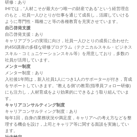
研修：あり

IHIでは，“人材こそが最大かつ唯一の財産である”という経営理念
のもと，社員一人ひとりが仕事を通じて成長し，活躍していける
自己啓発支援
自己啓発支援：あり

キャリアプランの実現に向け，社員一人ひとりの成長に合わせた
約450講座の多様な研修プログラム（テクニカルスキル・ビジネス
スキル・コミュニケーションスキル等）を用意しており，多数の
メンター制度
メンター制度：あり

入社後1年間は，新入社員1人につき1人のサポーターが付き，育成
をサポートしていきます。“教える側”の教育(指導員フォロー研修)
にも注力し，人材育成をより効果的にできるよう取り組んでいま
キャリアコンサルティング制度
キャリアコンサルティング制度：あり

毎年1回，自身の業務状況や満足度，キャリアへの考え方などを整
理する機会を設け，上司とキャリア等に関する面談を実施してい