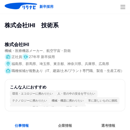
新卒採用
株式会社IHI　技術系
株式会社IHI
機械・医療機器メーカー、航空宇宙・防衛
正社員
27年卒 新卒採用
福島県、群馬県、埼玉県、東京都、神奈川県、兵庫県、広島県
職種候補が複数あり（IT、建築/土木/プラント専門職、製造・生産工程）
こんな人におすすめ
環境・エコロジーに携わりたい
人・世の中の安全を守りたい
テクノロジーに携わりたい
機械・機器に携わりたい
常に新しいものに挑戦
チームワークを重視
女性が働きやすい環境で働ける
日常的に外国語を使用する
若手が裁量を持てる環境
仕事情報
企業情報
選考情報