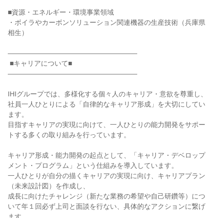
■資源・エネルギー・環境事業領域

・ボイラやカーボンソリューション関連機器の生産技術（兵庫県
相生）

―――――――――――――――――――

 ■キャリアについて■

―――――――――――――――――――

IHIグループでは、多様化する個々人のキャリア・意欲を尊重し、
社員一人ひとりによる「自律的なキャリア形成」を大切にしてい
ます。

目指すキャリアの実現に向けて、一人ひとりの能力開発をサポー
トする多くの取り組みを行っています。

キャリア形成・能力開発の起点として、「キャリア・デベロップ
メント・プログラム」という仕組みを導入しています。

一人ひとりが自分の描くキャリアの実現に向け、キャリアプラン
（未来設計図）を作成し、

成長に向けたチャレンジ（新たな業務の希望や自己研鑽等）につ
いて年１回必ず上司と面談を行ない、具体的なアクションに繋げ
ます。
