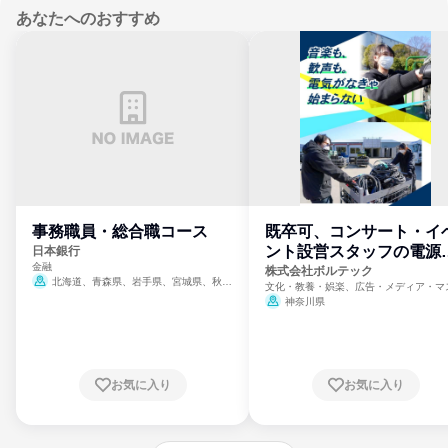
あなたへのおすすめ
事務職員・総合職コース
既卒可、コンサート・イ
ント設営スタッフの電源
日本銀行
金融
門
株式会社ボルテック
北海道、青森県、岩手県、宮城県、秋田
文化・教養・娯楽、広告・メディア・マ
県、山形県、福島県、茨城県、群馬県、埼玉
ミ、電力・ガス・水道・エネルギー
神奈川県
県、東京都、神奈川県、新潟県、富山県、石
川県、福井県、山梨県、長野県、静岡県、愛
知県、京都府、大阪府、兵庫県、鳥取県、島
根県、岡山県、広島県、山口県、徳島県、香
川県、愛媛県、高知県、福岡県、佐賀県、長
お気に入り
お気に入り
崎県、熊本県、大分県、宮崎県、鹿児島県、
沖縄県