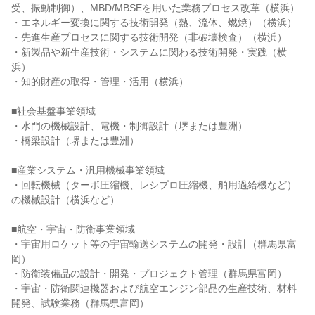
受、振動制御）、MBD/MBSEを用いた業務プロセス改革（横浜）

・エネルギー変換に関する技術開発（熱、流体、燃焼）（横浜）

・先進生産プロセスに関する技術開発（非破壊検査）（横浜）

・新製品や新生産技術・システムに関わる技術開発・実践（横
浜）

・知的財産の取得・管理・活用（横浜）

■社会基盤事業領域

・水門の機械設計、電機・制御設計（堺または豊洲）

・橋梁設計（堺または豊洲）

■産業システム・汎用機械事業領域

・回転機械（ターボ圧縮機、レシプロ圧縮機、舶用過給機など）
の機械設計（横浜など）

■航空・宇宙・防衛事業領域

・宇宙用ロケット等の宇宙輸送システムの開発・設計（群馬県富
岡）

・防衛装備品の設計・開発・プロジェクト管理（群馬県富岡）

・宇宙・防衛関連機器および航空エンジン部品の生産技術、材料
開発、試験業務（群馬県富岡）
