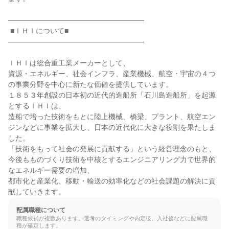
―――――――――――――――――――

 ■ＩＨＩについて■

―――――――――――――――――――

ＩＨＩは総合重工業メーカーとして、

資源・エネルギー、社会インフラ、産業機械、航空・宇宙の４つ
の事業分野を中心に新たな価値を提供しています。

１８５３年創設の日本初の近代的造船所「石川島造船所」を起源
とするＩＨＩは、

造船で培った技術をもとに陸上機械、橋梁、プラント、航空エン
ジンなどに事業を拡大し、日本の近代化に大きな役割を果たしま
した。

「技術をもって社会の発展に貢献する」という経営理念のもと、

今後もものづくり技術を中核とするエンジニアリング力で世界的
なエネルギー需要の増加、

都市化と産業化、移動・輸送の効率化などの社会課題の解決に貢
献していきます。
配属職種について
職種候補が複数あります。選考のタイミングや内定後、入社後などに配属職
種が確定します。