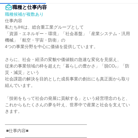
職種と仕事内容
職種候補が複数あり
仕事内容

私たちIHIは、総合重工業グループとして

「資源・エネルギー・環境」「社会基盤」「産業システム・汎用
機械」「航空・宇宙・防衛」の

4つの事業分野を中心に価値を提供しています。

さらに、社会・経済の変貌や価値観の急速な変化を見据え、

従来の事業領域の枠を超えた「暮らしの豊かさ」「脱CO₂」「防
災・減災」という

社会課題の解決を目的とした成長事業の創出にも真正面から取り
組んでいます。

「技術をもって社会の発展に貢献する」という経営理念のもと、

これからもたくさんの夢を叶え、世界中で産業と社会を支えてい
きます。

―――――――――――――――――――

 ■仕事内容■

―――――――――――――――――――
