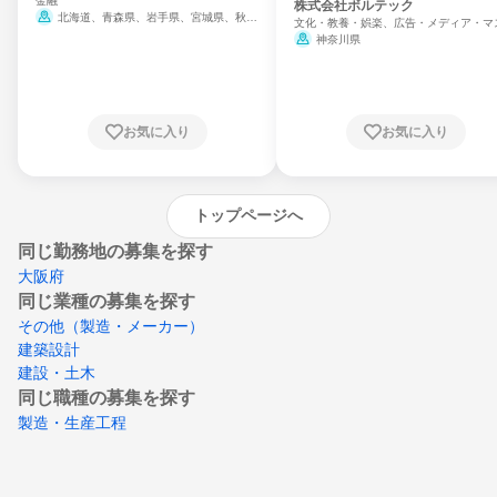
金融
門
株式会社ボルテック
北海道、青森県、岩手県、宮城県、秋田
文化・教養・娯楽、広告・メディア・マ
県、山形県、福島県、茨城県、群馬県、埼玉
ミ、電力・ガス・水道・エネルギー
神奈川県
県、東京都、神奈川県、新潟県、富山県、石
川県、福井県、山梨県、長野県、静岡県、愛
知県、京都府、大阪府、兵庫県、鳥取県、島
根県、岡山県、広島県、山口県、徳島県、香
川県、愛媛県、高知県、福岡県、佐賀県、長
お気に入り
お気に入り
崎県、熊本県、大分県、宮崎県、鹿児島県、
沖縄県
トップページへ
同じ勤務地の募集を探す
大阪府
同じ業種の募集を探す
その他（製造・メーカー）
建築設計
建設・土木
同じ職種の募集を探す
製造・生産工程