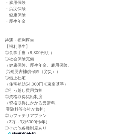
・雇用保険

・労災保険

・健康保険

・厚生年金

待遇・福利厚生

【福利厚生】

◎食事手当（9,300円/月）

◎社会保険完備

（健康保険、厚生年金、雇用保険、

 労働災害補償保険（労災））

◎借上社宅

（住宅補助54,000円※東京基準）

◎引っ越し費用負担

◎資格取得奨励制度

（資格取得にかかる受講料、

 受験料等会社が負担）

◎カフェテリアプラン

（3万～3万6000円/年）

◎その他各種制度あり