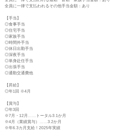
全員に一律で支払われるその他手当金額：あり

【手当】

◎食事手当

◎住宅手当

◎家族手当

◎時間外手当

◎休日出勤手当

◎深夜手当

◎単身赴任手当

◎出張手当

◎通勤交通費他

【昇給】

◎年1回 ※4月

【賞与】

◎年3回

※7月・12月……トータル3.1か月

※4月（業績賞与）……3.2か月

※年6.3カ月支給！2025年実績
