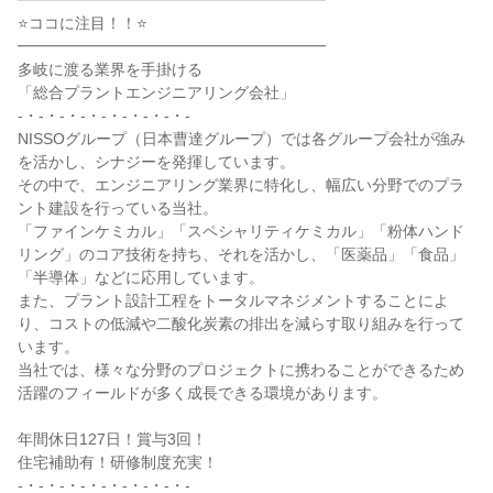
━━━━━━━━━━━━━━━━━━━━

⭐ココに注目！！⭐

━━━━━━━━━━━━━━━━━━━━

多岐に渡る業界を手掛ける

「総合プラントエンジニアリング会社」

-・-・-・-・-・-・-・-・-

NISSOグループ（日本曹達グループ）では各グループ会社が強み
を活かし、シナジーを発揮しています。

その中で、エンジニアリング業界に特化し、幅広い分野でのプラ
ント建設を行っている当社。

「ファインケミカル」「スペシャリティケミカル」「粉体ハンド
リング」のコア技術を持ち、それを活かし、「医薬品」「食品」
「半導体」などに応用しています。

また、プラント設計工程をトータルマネジメントすることによ
り、コストの低減や二酸化炭素の排出を減らす取り組みを行って
います。

当社では、様々な分野のプロジェクトに携わることができるため
活躍のフィールドが多く成長できる環境があります。

年間休日127日！賞与3回！

住宅補助有！研修制度充実！

-・-・-・-・-・-・-・-・-
