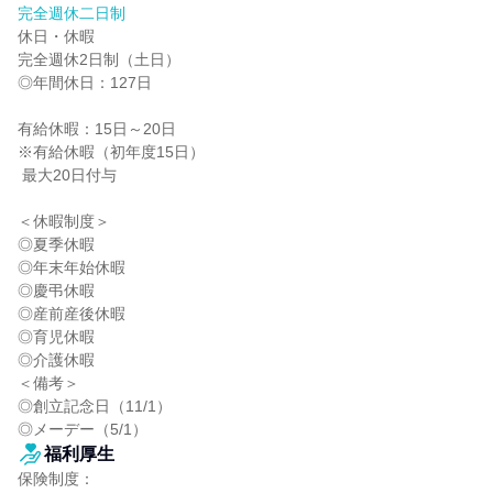
完全週休二日制
休日・休暇

完全週休2日制（土日）

◎年間休日：127日

有給休暇：15日～20日

※有給休暇（初年度15日）

 最大20日付与

＜休暇制度＞

◎夏季休暇

◎年末年始休暇

◎慶弔休暇

◎産前産後休暇

◎育児休暇

◎介護休暇

＜備考＞

◎創立記念日（11/1）

◎メーデー（5/1）
福利厚生
保険制度：
