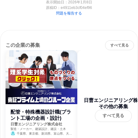
表示開始日：2026年1月8日
原稿ID：
e4911eb3cf04ef96
問題を報告する
この企業の募集
すべて見る
日曹エンジニアリング株
その他の募集
会社
配管・特殊機器設計職(プラ
すべて見る
ント工場の企画・設計)
日曹エンジニアリング株式会社
製造・メーカー、建築設計、建設・土木
千葉県、東京都、新潟県、富山県、大阪