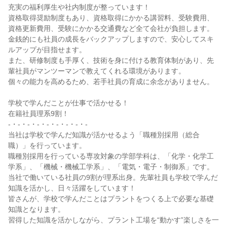
充実の福利厚生や社内制度が整っています！

資格取得奨励制度もあり、資格取得にかかる講習料、受験費用、
資格更新費用、受験にかかる交通費など全て会社が負担します。

金銭的にも社員の成長をバックアップしますので、安心してスキ
ルアップが目指せます。

また、研修制度も手厚く、技術を身に付ける教育体制があり、先
輩社員がマンツーマンで教えてくれる環境があります。

個々の能力を高めるため、若手社員の育成に余念がありません。

学校で学んだことが仕事で活かせる！

在籍社員理系9割！

-・-・-・-・-・-・-・-・-

当社は学校で学んだ知識が活かせるよう「職種別採用（総合
職）」を行っています。

職種別採用を行っている専攻対象の学部学科は、「化学・化学工
学系」、「機械・機械工学系」、「電気・電子・制御系」です。

当社で働いている社員の9割が理系出身。先輩社員も学校で学んだ
知識を活かし、日々活躍をしています！

皆さんが、学校で学んだことはプラントをつくる上で必要な基礎
知識となります。

習得した知識を活かしながら、プラント工場を“動かす”楽しさを一