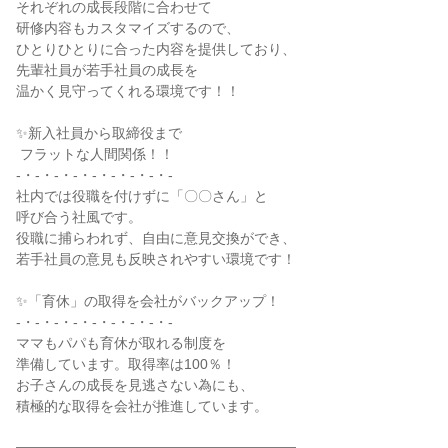
それぞれの成長段階に合わせて

研修内容もカスタマイズするので、

ひとりひとりに合った内容を提供しており、

先輩社員が若手社員の成長を

温かく見守ってくれる環境です！！

✨新入社員から取締役まで

 フラットな人間関係！！

-・-・-・-・-・-・-・-・-

社内では役職を付けずに「〇〇さん」と

呼び合う社風です。

役職に捕らわれず、自由に意見交換ができ、

若手社員の意見も反映されやすい環境です！

✨「育休」の取得を会社がバックアップ！

-・-・-・-・-・-・-・-・-

ママもパパも育休が取れる制度を

準備しています。取得率は100％！

お子さんの成長を見逃さない為にも、

積極的な取得を会社が推進しています。
