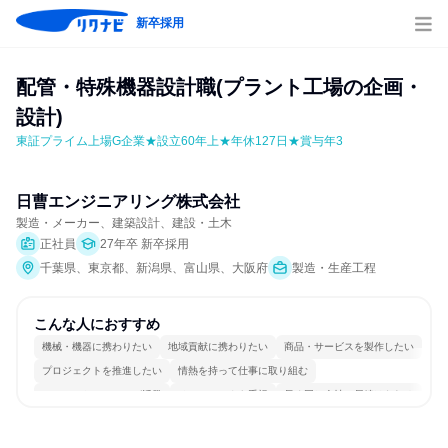
新卒採用
配管・特殊機器設計職(プラント工場の企画・
設計)
東証プライム上場G企業★設立60年上★年休127日★賞与年3
日曹エンジニアリング株式会社
製造・メーカー、建築設計、建設・土木
正社員
27年卒 新卒採用
千葉県、東京都、新潟県、富山県、大阪府
製造・生産工程
こんな人におすすめ
機械・機器に携わりたい
地域貢献に携わりたい
商品・サービスを製作したい
プロジェクトを推進したい
情熱を持って仕事に取り組む
コミュニケーションが活発
チームワークを重視
長く同じ会社に居続けられる
若手が裁量を持てる環境
人とたくさん会話する