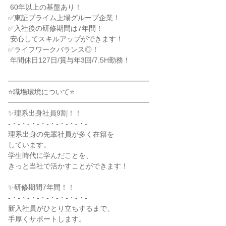
 60年以上の基盤あり！

✅東証プライム上場グループ企業！

✅入社後の研修期間は7年間！

 安心してスキルアップができます！

✅ライフワークバランス◎！

 年間休日127日/賞与年3回/7.5H勤務！

━━━━━━━━━━━━━━━━━━━━

⭐職場環境について⭐

━━━━━━━━━━━━━━━━━━━━

✨理系出身社員9割！！

-・-・-・-・-・-・-・-・-

理系出身の先輩社員が多く在籍を

しています。

学生時代に学んだことを、

きっと当社で活かすことができます！

✨研修期間7年間！！

-・-・-・-・-・-・-・-・-

新入社員がひとり立ちするまで、

手厚くサポートします。
