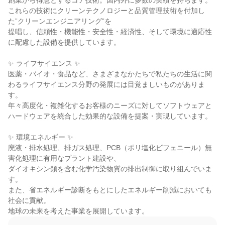
創業から得意とするコア技術。国内外に多数の実績を持ちます。

これらの技術にクリーンテクノロジーと品質管理技術を付加し
た”クリーンエンジニアリング”を

提唱し、信頼性・機能性・安全性・経済性、そして環境に適応性
に配慮した設備を提供しています。

✨ ライフサイエンス ✨

医薬・バイオ・食品など、さまざまなかたちで私たちの生活に関
わるライフサイエンス分野の発展には目覚ましいものがありま
す。

年々高度化・複雑化するお客様のニーズに対してソフトウェアと
ハードウェアを統合した効果的な設備を提案・実現しています。

✨ 環境エネルギー ✨

廃液・排水処理、排ガス処理、PCB（ポリ塩化ビフェニール）無
害化処理に有用なプラント建設や、

ダイオキシン類を含む化学汚染物質の排出制御に取り組んでいま
す。

また、省エネルギー診断をもとにしたエネルギー削減においても
社会に貢献。

地球の未来を考えた事業を展開しています。