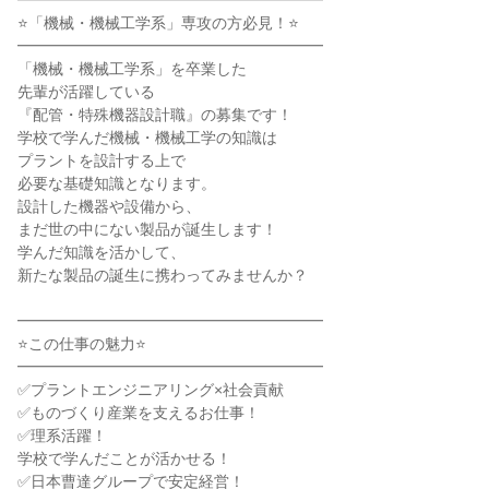
━━━━━━━━━━━━━━━━━━━━

⭐「機械・機械工学系」専攻の方必見！⭐

━━━━━━━━━━━━━━━━━━━━

「機械・機械工学系」を卒業した

先輩が活躍している

『配管・特殊機器設計職』の募集です！

学校で学んだ機械・機械工学の知識は

プラントを設計する上で

必要な基礎知識となります。

設計した機器や設備から、

まだ世の中にない製品が誕生します！

学んだ知識を活かして、

新たな製品の誕生に携わってみませんか？

━━━━━━━━━━━━━━━━━━━━

⭐この仕事の魅力⭐

━━━━━━━━━━━━━━━━━━━━

✅プラントエンジニアリング×社会貢献

✅ものづくり産業を支えるお仕事！

✅理系活躍！

学校で学んだことが活かせる！

✅日本曹達グループで安定経営！
