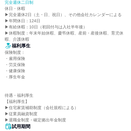
完全週休二日制
休日・休暇

▶完全週休2日（土・日、祝日）、その他会社カレンダーによる

▶年間休日：124日

▶有給休暇：10日（初回付与は入社半年後）

▶休暇制度：年末年始休暇、慶弔休暇、産前・産後休暇、育児休
暇、介護休暇
福利厚生
保険制度：

・雇用保険

・労災保険

・健康保険

・厚生年金

待遇・福利厚生

【福利厚生】

▶住宅家賃補助制度（会社規程による）

▶従業員融資制度

▶退職金制度・確定拠出年金制度
試用期間