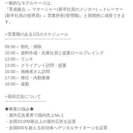
一般的なモデルケースは、

『育成拠点 → マネージャー(新卒社員のメンター) →トレーナー
(新卒社員の指導員) → 営業所長(管理職)』と段階的に成長できま
す。

⭐営業職のある1日のスケジュール

￣￣￣￣￣￣￣￣￣￣￣￣￣￣￣￣

09:00～ 朝礼・掃除

10:00～ 資料作成・先輩社員と提案ロールプレイング

12:00～ ランチ

13:00～ クライアント訪問・提案

16:00～ 地権者さん訪問

17:00～ 帰社・内勤業務

18:00～ 退勤

⭐長田広告について

￣￣￣￣￣￣￣￣￣￣

◆事業の強み◆

・屋外広告業界で国内売上No.1

・全国33,000基以上の屋外広告を設置

・全国600を超える自治体へデジタルサイネージを設置
