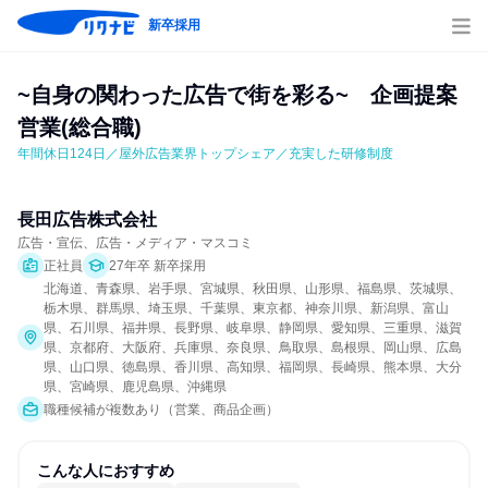
新卒採用
~自身の関わった広告で街を彩る~　企画提案
営業(総合職)
年間休日124日／屋外広告業界トップシェア／充実した研修制度
長田広告株式会社
広告・宣伝、広告・メディア・マスコミ
正社員
27年卒 新卒採用
北海道、青森県、岩手県、宮城県、秋田県、山形県、福島県、茨城県、
栃木県、群馬県、埼玉県、千葉県、東京都、神奈川県、新潟県、富山
県、石川県、福井県、長野県、岐阜県、静岡県、愛知県、三重県、滋賀
県、京都府、大阪府、兵庫県、奈良県、鳥取県、島根県、岡山県、広島
県、山口県、徳島県、香川県、高知県、福岡県、長崎県、熊本県、大分
県、宮崎県、鹿児島県、沖縄県
職種候補が複数あり（営業、商品企画）
こんな人におすすめ