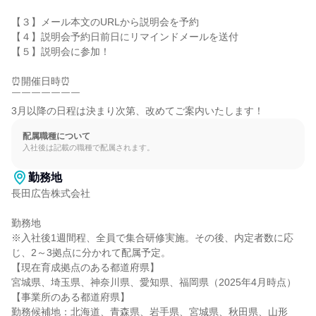
【３】メール本文のURLから説明会を予約

【４】説明会予約日前日にリマインドメールを送付

【５】説明会に参加！

⏰開催日時⏰

￣￣￣￣￣￣￣

3月以降の日程は決まり次第、改めてご案内いたします！
配属職種について
入社後は記載の職種で配属されます。
勤務地
長田広告株式会社

勤務地

※入社後1週間程、全員で集合研修実施。その後、内定者数に応
じ、2～3拠点に分かれて配属予定。

【現在育成拠点のある都道府県】

宮城県、埼玉県、神奈川県、愛知県、福岡県（2025年4月時点）

【事業所のある都道府県】

勤務候補地：北海道、青森県、岩手県、宮城県、秋田県、山形