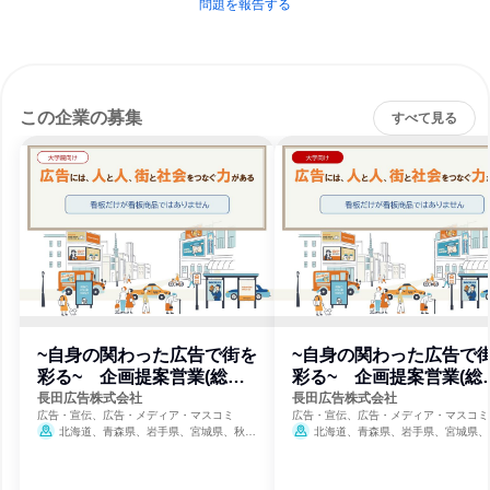
問題を報告する
この企業の募集
すべて見る
~自身の関わった広告で街を
~自身の関わった広告で
彩る~ 企画提案営業(総合
彩る~ 企画提案営業(総
職)
職)
長田広告株式会社
長田広告株式会社
広告・宣伝、広告・メディア・マスコミ
広告・宣伝、広告・メディア・マスコミ
北海道、青森県、岩手県、宮城県、秋田
北海道、青森県、岩手県、宮城県、
県、山形県、福島県、茨城県、栃木県、群馬
県、山形県、福島県、茨城県、栃木県、
県、埼玉県、千葉県、東京都、神奈川県、新
県、埼玉県、千葉県、東京都、神奈川県
潟県、富山県、石川県、福井県、長野県、岐
潟県、富山県、石川県、福井県、長野県