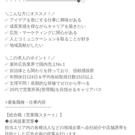
・・・・・━━━━━━━━━━━━◆◇

＼こんな方にオススメ！／

✅ アイデアを形にする仕事に興味がある

✅ 成長実感を得ながらキャリアを築きたい

✅ 広告・マーケティングに関心がある

✅ 人とコミュニケーションを取ることが好き

✅ 地域貢献がしたい

＼この求人のポイント！／

✅ 屋外広告業界で国内売上No.1

✅ 自治体とも関わりを持っており、信頼感抜群

✅ 年間休日124日＆平均有給取得日数15日以上

✅ 文理不問！長期的な研修でゼロから学べる

✅ 20代で営業所長(管理職)を目指せるキャリアパス

⭐募集職種・仕事内容

￣￣￣￣￣￣￣￣￣￣￣

【総合職（営業職スタート）】

◆企画提案営業◆

担当エリア内の各種法人などの地域企業へ会社紹介や店舗誘導を
目的とした広告企画の提案を行います。
