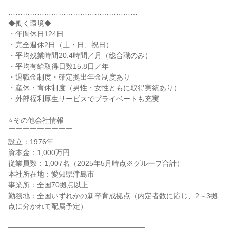
………………………………………………

◆働く環境◆

・年間休日124日

・完全週休2日（土・日、祝日）

・平均残業時間20.4時間／月（総合職のみ）

・平均有給取得日数15.8日／年

・退職金制度・確定拠出年金制度あり

・産休・育休制度（男性・女性ともに取得実績あり）

・外部福利厚生サービスでプライベートも充実

⭐その他会社情報

￣￣￣￣￣￣￣￣￣

設立：1976年

資本金：1,000万円

従業員数：1,007名（2025年5月時点※グループ合計）

本社所在地：愛知県津島市

事業所：全国70拠点以上

勤務地：全国いずれかの新卒育成拠点（内定者数に応じ、2～3拠
点に分かれて配属予定）

━━━━━━━━━━━━━━━━━━━
