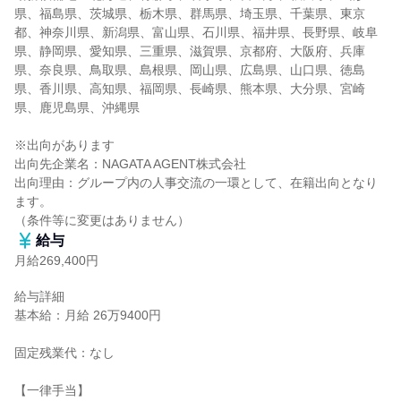
県、福島県、茨城県、栃木県、群馬県、埼玉県、千葉県、東京
都、神奈川県、新潟県、富山県、石川県、福井県、長野県、岐阜
県、静岡県、愛知県、三重県、滋賀県、京都府、大阪府、兵庫
県、奈良県、鳥取県、島根県、岡山県、広島県、山口県、徳島
県、香川県、高知県、福岡県、長崎県、熊本県、大分県、宮崎
県、鹿児島県、沖縄県

※出向があります

出向先企業名：NAGATA AGENT株式会社

出向理由：グループ内の人事交流の一環として、在籍出向となり
ます。

（条件等に変更はありません）
給与
月給269,400円
給与詳細

基本給：月給 26万9400円

固定残業代：なし

【一律手当】
