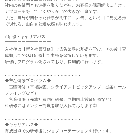
社内の各部門とも連携を取りながら、お客様の課題解決に向けて
アプローチをしていくやりがいの大きな仕事です。

また、自身が関わった仕事が街中に「広告」という目に見える形
で現れる、面白さと達成感も味わえます。

⭐研修・キャリアパス

￣￣￣￣￣￣￣￣￣￣￣

入社後は【新入社員研修】で広告業界の基礎を学び、その後【育
成拠点でのOJT研修】で実務を習得していきます。

研修はプログラム化されており、長期的に行います。

………………………………………………

◆主な研修プログラム◆

・基礎研修（市場調査、クライアントピックアップ、提案ロール
プレイングなど）

・営業研修（先輩社員同行研修、同期同士営業研修など）

※研修にはメンター制度を取り入れております◎

………………………………………………

◆キャリアパス◆

育成拠点での研修後にジョブローテーションを行います。
