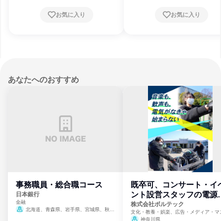
阜県、静岡県、愛知県、三重県、滋賀県、京
阜県、静岡県、愛知県、三重県、滋賀県
都府、大阪府、兵庫県、奈良県、鳥取県、島
都府、大阪府、兵庫県、奈良県、鳥取県
お気に入り
お気に入り
根県、岡山県、広島県、山口県、徳島県、香
根県、岡山県、広島県、山口県、徳島県
川県、高知県、福岡県、長崎県、熊本県、大
川県、高知県、福岡県、長崎県、熊本県
分県、宮崎県、鹿児島県、沖縄県
分県、宮崎県、鹿児島県、沖縄県
あなたへのおすすめ
事務職員・総合職コース
既卒可、コンサート・イ
ント設営スタッフの電源
日本銀行
金融
門
株式会社ボルテック
北海道、青森県、岩手県、宮城県、秋田
文化・教養・娯楽、広告・メディア・マ
県、山形県、福島県、茨城県、群馬県、埼玉
ミ、電力・ガス・水道・エネルギー
神奈川県