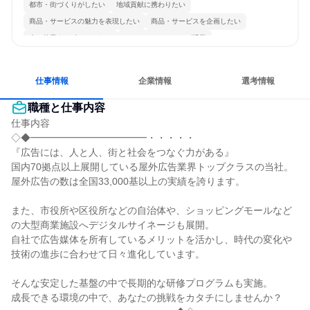
都市・街づくりがしたい
地域貢献に携わりたい
商品・サービスの魅力を表現したい
商品・サービスを企画したい
人の仕事をサポートしたい
コミュニケーションが活発
多様な職種の人と関われる
若手が裁量を持てる環境
人とたくさん会話する
仕事情報
企業情報
選考情報
職種と仕事内容
仕事内容

◇◆━━━━━━━━━━━━・・・・・

『広告には、人と人、街と社会をつなぐ力がある』

国内70拠点以上展開している屋外広告業界トップクラスの当社。

屋外広告の数は全国33,000基以上の実績を誇ります。

また、市役所や区役所などの自治体や、ショッピングモールなど
の大型商業施設へデジタルサイネージも展開。

自社で広告媒体を所有しているメリットを活かし、時代の変化や
技術の進歩に合わせて日々進化しています。

そんな安定した基盤の中で長期的な研修プログラムも実施。

成長できる環境の中で、あなたの挑戦をカタチにしませんか？
