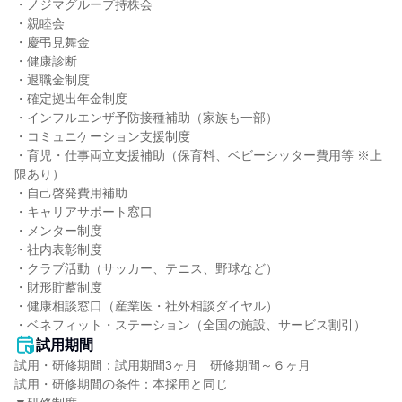
・ノジマグループ持株会

・親睦会

・慶弔見舞金

・健康診断

・退職金制度

・確定拠出年金制度

・インフルエンザ予防接種補助（家族も一部）

・コミュニケーション支援制度

・育児・仕事両立支援補助（保育料、ベビーシッター費用等 ※上
限あり）

・自己啓発費用補助

・キャリアサポート窓口

・メンター制度

・社内表彰制度

・クラブ活動（サッカー、テニス、野球など）

・財形貯蓄制度

・健康相談窓口（産業医・社外相談ダイヤル）

・ベネフィット・ステーション（全国の施設、サービス割引）
試用期間
試用・研修期間：試用期間3ヶ月　研修期間～６ヶ月

試用・研修期間の条件：本採用と同じ
