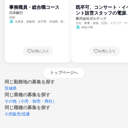
事務職員・総合職コース
既卒可、コンサート・イ
ント設営スタッフの電源
日本銀行
金融
門
株式会社ボルテック
北海道、青森県、岩手県、宮城県、秋田
文化・教養・娯楽、広告・メディア・マ
県、山形県、福島県、茨城県、群馬県、埼玉
ミ、電力・ガス・水道・エネルギー
神奈川県
県、東京都、神奈川県、新潟県、富山県、石
川県、福井県、山梨県、長野県、静岡県、愛
知県、京都府、大阪府、兵庫県、鳥取県、島
根県、岡山県、広島県、山口県、徳島県、香
川県、愛媛県、高知県、福岡県、佐賀県、長
お気に入り
お気に入り
崎県、熊本県、大分県、宮崎県、鹿児島県、
沖縄県
トップページへ
同じ勤務地の募集を探す
茨城県
同じ業種の募集を探す
その他（小売・卸売・商社）
同じ職種の募集を探す
小売販売/流通