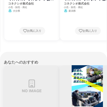
(接客販売)
(接客販売)
コネクシオ株式会社
コネクシオ株式会社
小売・卸売・商社
小売・卸売・商社
大分県
新潟県
お気に入り
お気に入り
あなたへのおすすめ