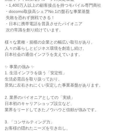
・1,400万人以上の顧客接点を持つモバイル専門商社

・docomo取扱高シェアNo.1の盤石な事業基盤

 失敗を恐れず挑戦できる！

・日本に携帯電話を普及させたパイオニア

 次の常識を創り続けています。

様々な業種・規模の企業との幅広い取引があり、

人々の暮らしとビジネス環境を創造し続け、

日本社会の通信インフラを支えています。

✨ 事業の強み ✨

1. 生活インフラを扱う「安定性」

生活必需品を取り扱っており、

景気に左右されにくい安定した事業基盤があります。

2. 業界のパイオニアとしての「実績」

日本初のキャリアショップ設立など、

業界をリードしてきたノウハウと信頼が強みです。

3. 「コンサルティング力」

お客様の隠れたニーズを引き出し、
