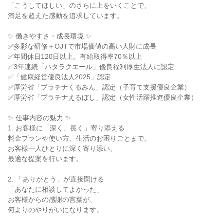
「こうしてほしい」のさらに上をいくことで、

満足を超えた感動を追求しています。

✨ 働きやすさ・成長環境 ✨

✅多彩な研修＋OJTで市場価値の高い人財に成長

✅年間休日120日以上。有給取得率70％以上

✅3年連続「ハタラクエール」優良福利厚生法人に認定

✅「健康経営優良法人2025」認定

✅厚労省「プラチナくるみん」認定（子育て支援優良企業）

✅厚労省「プラチナえるぼし」認定（女性活躍推進優良企業）

✨ 仕事内容の魅力 ✨

1. お客様に「深く、長く」寄り添える

料金プランや使い方、生活のお困りごとまで。

お客様一人ひとりに深く寄り添い、

最適な提案を行います。

2. 「ありがとう」が直接聞ける

「あなたに相談してよかった」

お客様からの感謝の言葉が、

何よりのやりがいになります。
