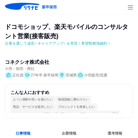
新卒採用
ドコモショップ、楽天モバイルのコンサルタ
ント営業(接客販売)
仕事を通して成長✨キャリアアップ✨を実現！希望勤務地確約！
コネクシオ株式会社
小売・卸売・商社
正社員
27年卒 新卒採用
茨城県
小売販売/流通
こんな人におすすめ
人々に感動や笑いを届けたい
地域貢献に携わりたい
商品・サービスを販売したい
プロジェクトを推進したい
コミュニケーションが活発
常に新しいものに挑戦
チームワークを重視
個人の能力を重視
自分の好きな場所で働ける
明確な目標を追いかける
仕事情報
企業情報
選考情報