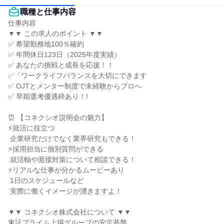
職種と仕事内容
仕事内容

▼▼ この求人のポイント ▼▼

✅ 希望勤務地100％確約

✅ 年間休日123日（2025年度実績）

✅ あなたの挑戦と成長を応援！！

✅「ワークライフバランスを大切にできます

✅ OJTとメンター制度で未経験からプロへ

✅ 早期選考優遇枠あり！!

⏰ 【コネクシオ説明会の魅力】

⚡就活に役立つ

 企業研究だけでなく業界研究もできる！

⚡採用担当に個別質問ができる

 就活軸や面接対策について相談できる！

⚡リアルな仕事が分かるムービーあり

 1日のスケジュールなど

 実際に働くイメージが湧きますよ！

▼▼ コネクシオ株式会社について ▼▼

東証プライム上場グループの安定基盤
