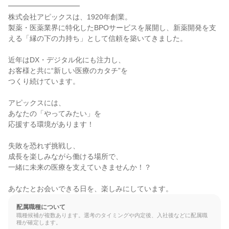
━━━━━━━━━━

株式会社アピックスは、1920年創業。

製薬・医薬業界に特化したBPOサービスを展開し、新薬開発を支
える「縁の下の力持ち」として信頼を築いてきました。

近年はDX・デジタル化にも注力し、

お客様と共に“新しい医療のカタチ”を

つくり続けています。

アピックスには、

あなたの「やってみたい」を

応援する環境があります！

失敗を恐れず挑戦し、

成長を楽しみながら働ける場所で、

一緒に未来の医療を支えていきませんか！？

あなたとお会いできる日を、楽しみにしています。
配属職種について
職種候補が複数あります。選考のタイミングや内定後、入社後などに配属職
種が確定します。