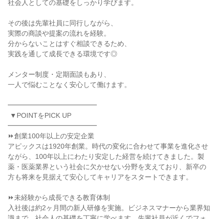
社会人としての基礎をしっかり学びます。

その後は先輩社員に同行しながら、

実際の商談や提案の流れを経験。

分からないことはすぐ相談できるため、

実践を通して成長できる環境です◎

メンター制度・定期面談もあり、

一人で悩むことなく安心して働けます。

━━━━━━━━━━━━━

 ▼POINTをPICK UP

━━━━━━━━━━━━━

⏩創業100年以上の安定企業

アピックスは1920年創業。時代の変化に合わせて事業を進化させ
ながら、100年以上にわたり安定した経営を続けてきました。製
薬・医薬業界という社会に欠かせない分野を支えており、新卒の
方も将来を見据えて安心してキャリアをスタートできます。

⏩未経験から成長できる教育体制

入社後は約2ヶ月間の新人研修を実施。ビジネスマナーから業界知
識まで、社会人の基礎を丁寧に学べます。先輩社員が近くでフォ