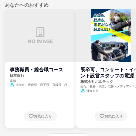
あなたへのおすすめ
事務職員・総合職コース
既卒可、コンサート・イ
ント設営スタッフの電源
日本銀行
金融
門
株式会社ボルテック
北海道、青森県、岩手県、宮城県、秋田
文化・教養・娯楽、広告・メディア・マ
県、山形県、福島県、茨城県、群馬県、埼玉
ミ、電力・ガス・水道・エネルギー
神奈川県
県、東京都、神奈川県、新潟県、富山県、石
川県、福井県、山梨県、長野県、静岡県、愛
知県、京都府、大阪府、兵庫県、鳥取県、島
根県、岡山県、広島県、山口県、徳島県、香
川県、愛媛県、高知県、福岡県、佐賀県、長
お気に入り
お気に入り
崎県、熊本県、大分県、宮崎県、鹿児島県、
沖縄県