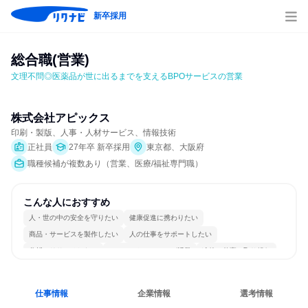
新卒採用
総合職(営業)
文理不問◎医薬品が世に出るまでを支えるBPOサービスの営業
株式会社アピックス
印刷・製版、人事・人材サービス、情報技術
正社員
27年卒 新卒採用
東京都、大阪府
職種候補が複数あり（営業、医療/福祉専門職）
こんな人におすすめ
人・世の中の安全を守りたい
健康促進に携わりたい
商品・サービスを製作したい
人の仕事をサポートしたい
分析・リサーチしたい
コミュニケーションが活発
冷静に仕事に取り組む
チームワークを重視
女性が働きやすい環境で働ける
長く同じ会社に居続けられる
仕事情報
企業情報
選考情報