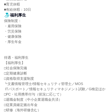
■育児休暇

■有給休暇：10日
福利厚生
保険制度：

・雇用保険

・労災保険

・健康保険

・厚生年金

待遇・福利厚生

【福利厚生】

□社会保険完備

□定期健康診断

□資格取得支援制度

┗文書情報管理士/情報セキュリティ管理士／MOS

 ITパスポート／情報セキュリティマネジメント試験／G検定ほか

□PC・社用携帯付与（状況に応じて）

□退職金制度（中小企業退職金共済）

□従業員確定拠出年金

□研修（海外研修含む）
