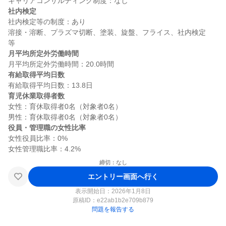
社内検定
社内検定等の制度：あり

溶接・溶断、プラズマ切断、塗装、旋盤、フライス、社内検定　
月平均所定外労働時間
有給取得平均日数
育児休業取得者数
女性：育休取得者0名（対象者0名）

役員・管理職の女性比率
女性役員比率：0%

締切：なし
エントリー画面へ行く
表示開始日：2026年1月8日
原稿ID：
e22ab1b2e709b879
問題を報告する