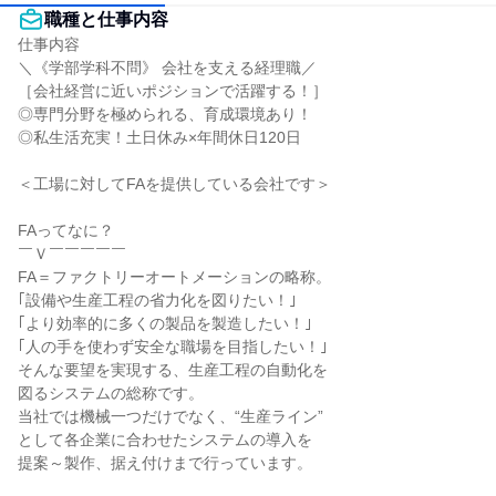
職種と仕事内容
仕事内容

＼《学部学科不問》 会社を支える経理職／

［会社経営に近いポジションで活躍する！］

◎専門分野を極められる、育成環境あり！

◎私生活充実！土日休み×年間休日120日

＜工場に対してFAを提供している会社です＞

FAってなに？

￣Ｖ￣￣￣￣￣

FA＝ファクトリーオートメーションの略称。

｢設備や生産工程の省力化を図りたい！｣

｢より効率的に多くの製品を製造したい！｣

｢人の手を使わず安全な職場を目指したい！｣

そんな要望を実現する、生産工程の自動化を

図るシステムの総称です。

当社では機械一つだけでなく、“生産ライン”

として各企業に合わせたシステムの導入を

提案～製作、据え付けまで行っています。
