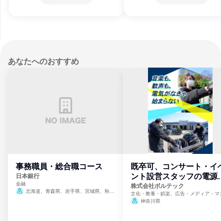
あなたへのおすすめ
事務職員・総合職コース
既卒可、コンサート・イ
ント設営スタッフの電源
日本銀行
金融
門
株式会社ボルテック
北海道、青森県、岩手県、宮城県、秋田
文化・教養・娯楽、広告・メディア・マ
県、山形県、福島県、茨城県、群馬県、埼玉
ミ、電力・ガス・水道・エネルギー
神奈川県
県、東京都、神奈川県、新潟県、富山県、石
川県、福井県、山梨県、長野県、静岡県、愛
知県、京都府、大阪府、兵庫県、鳥取県、島