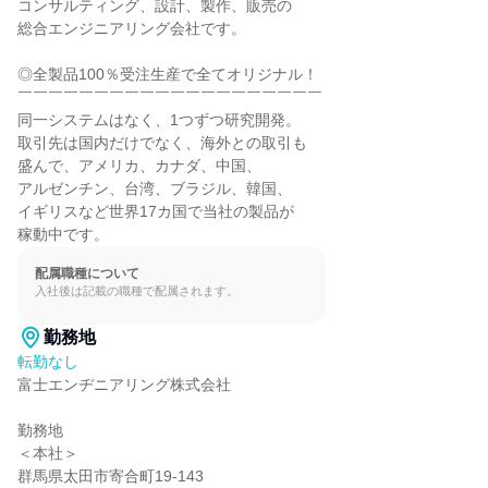
コンサルティング、設計、製作、販売の

総合エンジニアリング会社です。

◎全製品100％受注生産で全てオリジナル！

￣￣￣￣￣￣￣￣￣￣￣￣￣￣￣￣￣￣￣￣

同一システムはなく、1つずつ研究開発。

取引先は国内だけでなく、海外との取引も

盛んで、アメリカ、カナダ、中国、

アルゼンチン、台湾、ブラジル、韓国、

イギリスなど世界17カ国で当社の製品が

稼動中です。
配属職種について
入社後は記載の職種で配属されます。
勤務地
転勤なし
富士エンヂニアリング株式会社

勤務地

＜本社＞

群馬県太田市寄合町19-143
