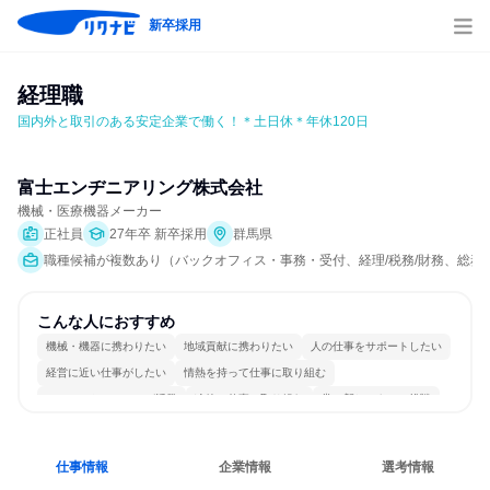
新卒採用
経理職
国内外と取引のある安定企業で働く！＊土日休＊年休120日
富士エンヂニアリング株式会社
機械・医療機器メーカー
正社員
27年卒 新卒採用
群馬県
職種候補が複数あり（バックオフィス・事務・受付、経理/税務/財務、総務
こんな人におすすめ
機械・機器に携わりたい
地域貢献に携わりたい
人の仕事をサポートしたい
経営に近い仕事がしたい
情熱を持って仕事に取り組む
コミュニケーションが活発
冷静に仕事に取り組む
常に新しいものに挑戦
グローバル志向が強い
人とたくさん会話する
仕事情報
企業情報
選考情報