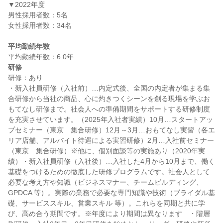
▼2022年度

男性採用者数：5名

女性採用者数：34名

平均勤続年数
研修
研修：あり

・新入社員研修（入社前）…内定式後、全国の内定者が集まる集
合研修から当社の商品、心に灼きつくシーンを創る現場を学ぶお
もてなし研修まで。社会人への準備期間をサポートする研修制度
を充実させています。（2025年入社者実績）10月…スタートアッ
プセミナー（東京　集合研修）12月～3月…おもてなし実習（各エ
リア店舗、アルバイト待遇による実習研修）2月…入社前セミナー
（東京　集合研修）※他に、個別面談等の実施あり（2020年実
績）・新入社員研修（入社後）…入社した4月から10月まで、働く
基礎をつけるための徹底した研修プログラムです。社会人として
必要な考え方や知識（ビジネスマナー、チームビルディング、
GPDCA 等）。実際の業務で必要な専門知識や技術（ブライダル基
礎、サービススキル、営業スキル 等）。これらを同期と共に学
び、高め合う期間です。※年度により期間は異なります　・階層