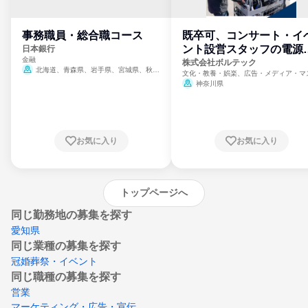
事務職員・総合職コース
既卒可、コンサート・イ
ント設営スタッフの電源
日本銀行
金融
門
株式会社ボルテック
北海道、青森県、岩手県、宮城県、秋田
文化・教養・娯楽、広告・メディア・マ
県、山形県、福島県、茨城県、群馬県、埼玉
ミ、電力・ガス・水道・エネルギー
神奈川県
県、東京都、神奈川県、新潟県、富山県、石
川県、福井県、山梨県、長野県、静岡県、愛
知県、京都府、大阪府、兵庫県、鳥取県、島
根県、岡山県、広島県、山口県、徳島県、香
川県、愛媛県、高知県、福岡県、佐賀県、長
お気に入り
お気に入り
崎県、熊本県、大分県、宮崎県、鹿児島県、
沖縄県
トップページへ
同じ勤務地の募集を探す
愛知県
同じ業種の募集を探す
冠婚葬祭・イベント
同じ職種の募集を探す
営業
マーケティング・広告・宣伝