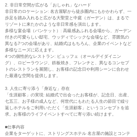
2. 非日常空間が広がる「おしゃれ」なハード

非日常のロケーション: 名古屋駅から徒歩圏内にもかかわらず、一
歩足を踏み入れると広がる大聖堂と中庭（ガーデン）は、まるで
リゾートに来たかのような非日常感を演出します。

多様な宴会場（バンケット）: 高級感あふれる会場から、ガーデン
付きの可愛らしい邸宅、ウッディでシックな会場など、雰囲気の
異なる7つの会場があり、結婚式はもちろん、企業のイベントなど
多様なニーズに応えます。

4つの個性的なレストラン: ビュッフェ（オールデイダイニン
グ）、ロビーラウンジ、鉄板焼き、フレンチと、異なるコンセプ
トのレストランを展開し、お客様の記念日や利用シーンに合わせ
た最適な空間を提供します。

3. 人生に寄り添う「身近な」存在

「生涯顧客」の実現: 結婚式で出会ったお客様が、記念日、出産、
七五三、お子様の成人など、何世代にもわたる人生の節目で繰り
返しホテルをご利用いただく「生涯顧客」というコンセプトを追
求。お客様のライフイベントすべてに寄り添い続けます。

■仕事内容

企業をターゲットに、ストリングスホテル 名古屋の施設とコンテ