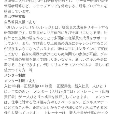
別研修…入社2年目、3年目研修を始めとし、リーダー研修や新任
管理者研修など。ステップアップを促進する、研修プログラムを
自己啓発支援
自己啓発支援：あり

TGHカレッジ…TGHカレッジとは、従業員の成長をサポートする
研修制度です。従業員がより主体的に学びを取りにいける場、社
内外との交流の場を作ることで多面的に従業員の成長をサポート
しており、また、学び直しや上位職の講座にチャレンジすること
ができるようになっております。研修は主にオンラインにて実施
しており、自身の業務の妨げにならぬ時間での参加が可能。グル
ープ社員の垣根を越えて関わりあいながら、新しいスキルを身に
着けることができます。例）クリエイティブ×ビジネス　新しい価
メンター制度
メンター制度：あり

入社1年目…正配属後OJT制度 　正配属後、新入社員一人ひとり
に、年次の近い 　メンター（入社2～3年目）とトレーナー（店舗
責任者）が 一人ひとりの成長を後押ししていきます。 　メンター
は、仕事に対する取り組み方やモチベーション、ビジネスマナー
に関すること等、距離が近いからこそ些細な疑問も相談できる関
係性を築いています。 　トレーナーは、新入社員が仕事のサイク