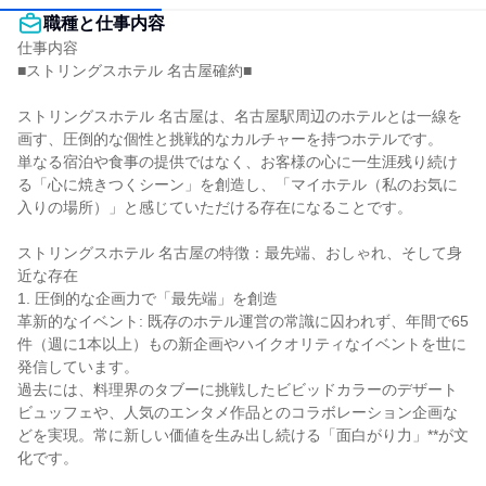
職種と仕事内容
仕事内容

■ストリングスホテル 名古屋確約■

ストリングスホテル 名古屋は、名古屋駅周辺のホテルとは一線を
画す、圧倒的な個性と挑戦的なカルチャーを持つホテルです。

単なる宿泊や食事の提供ではなく、お客様の心に一生涯残り続け
る「心に焼きつくシーン」を創造し、「マイホテル（私のお気に
入りの場所）」と感じていただける存在になることです。

ストリングスホテル 名古屋の特徴：最先端、おしゃれ、そして身
近な存在

1. 圧倒的な企画力で「最先端」を創造

革新的なイベント: 既存のホテル運営の常識に囚われず、年間で65
件（週に1本以上）もの新企画やハイクオリティなイベントを世に
発信しています。

過去には、料理界のタブーに挑戦したビビッドカラーのデザート
ビュッフェや、人気のエンタメ作品とのコラボレーション企画な
どを実現。常に新しい価値を生み出し続ける「面白がり力」**が文
化です。
