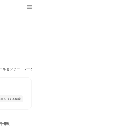
コールセンター、マーケティング・広報・広告・宣伝系職種）
裁量を持てる環境
考情報