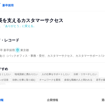
新卒採用
長を支えるカスタマーサクセス
、「ありがとう」に変える。
ア・レコード
年卒 新卒採用
東京都
あり（バックオフィス・事務・受付、カスタマーサクセス、カスタマーサポート/
すすめ
よくしたい
地域貢献に携わりたい
人の仕事をサポートしたい
分析・リサーチしたい
ンが活発
冷静に仕事に取り組む
チームワークを重視
多様な職種の人と関われる
若手が
する
情報
企業情報
選