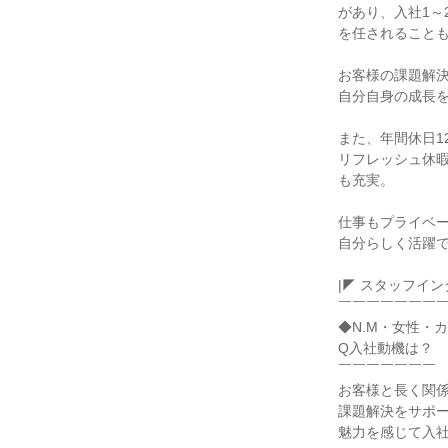
があり、入社1～
を任されることも
お客様の課題解決
自分自身の成長を
また、年間休日12
リフレッシュ休暇
も充実。

仕事もプライベー
自分らしく活躍で
|◤ スタッフインタ
￣￣￣￣￣￣￣￣
◆N.M・女性・
Q入社動機は？

￣￣￣￣￣￣￣

お客様と長く関係
課題解決をサポー
魅力を感じて入社