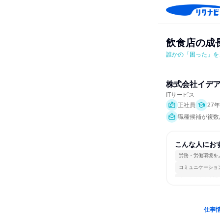
飲食店の成
誰かの「困った」を
株式会社イデ
ITサービス
正社員
27
職種候補が複数
こんな人にお
労務・労働環境を
コミュニケーショ
人とたくさん会話
仕事