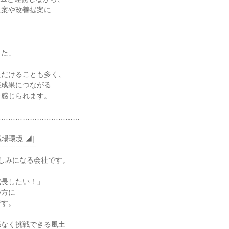
案や改善提案に

た」

だけることも多く、

成果につながる

感じられます。

……………………………

場環境 ◢|

￣￣￣￣￣

しみになる会社です。

長したい！」

方に

す。

なく挑戦できる風土
