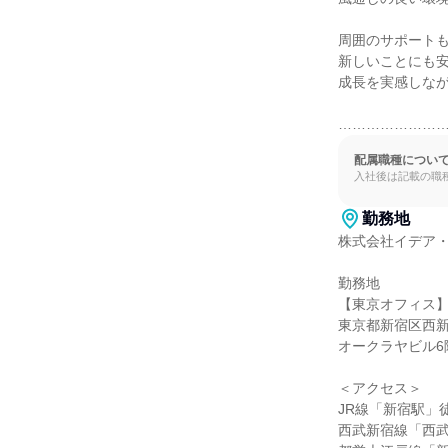
周囲のサポートも
新しいことにも安
成長を実感しなが
…………………
配属職種につい
入社後は記載の職
勤務地
株式会社イデア・
勤務地

【東京オフィス】
東京都新宿区西新宿7
オークラヤビル6階
＜アクセス＞

JR線「新宿駅」徒
西武新宿線「西武