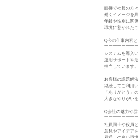
面接で社員の方々
働くイメージを具
年齢や性別に関係
環境に惹かれたこ
Q今の仕事内容と
￣￣￣￣￣￣￣￣
システムを導入い
運用サポートや活
担当しています。
お客様の課題解決
継続してご利用い
「ありがとう」の
大きなやりがいを
Q会社の魅力や雰
￣￣￣￣￣￣￣￣
社員同士や役員と
意見やアイデアを
風通しの良い環境