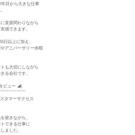
2年目から大きな仕事

。

に直接関わりながら

実感できます。

0日以上に加え、

やアニバーサリー休暇

トも大切にしながら

きる会社です。

ビュー ◢|

￣￣￣￣￣￣

カスタマーサクセス

を築きながら、

トできる仕事に

しました。
