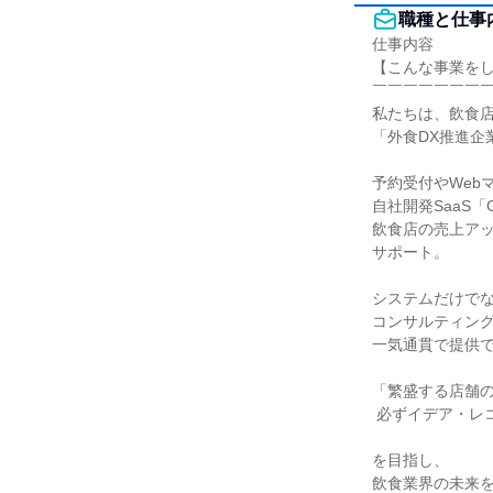
職種と仕事
仕事内容

【こんな事業をし
￣￣￣￣￣￣￣￣
私たちは、飲食店
「外食DX推進企
予約受付やWeb
自社開発SaaS「
飲食店の売上アッ
サポート。

システムだけでな
コンサルティング
一気通貫で提供で
「繁盛する店舗の
 必ずイデア・レコードあり。」

を目指し、

飲食業界の未来を