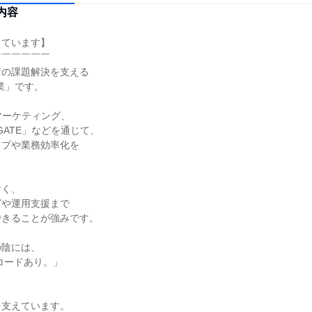
内容
ています】

￣￣￣￣￣

の課題解決を支える

業」です。

マーケティング、

GATE」などを通じて、

プや業務効率化を

く、

や運用支援まで

きることが強みです。

陰には、

支えています。
