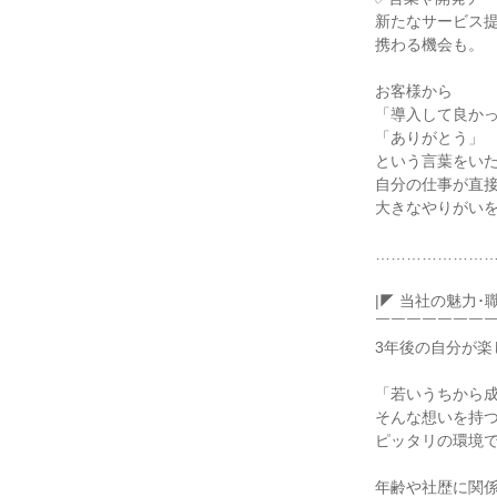
新たなサービス提
携わる機会も。

お客様から

「導入して良かっ
「ありがとう」

という言葉をいた
自分の仕事が直接
大きなやりがいを
……………………
|◤ 当社の魅力･職
￣￣￣￣￣￣￣￣
3年後の自分が楽
「若いうちから成
そんな想いを持つ
ピッタリの環境で
年齢や社歴に関係