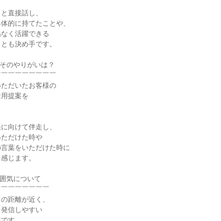
と直接話し、

体的に持てたことや、

なく活躍できる

とも決め手です。

そのやりがいは？

￣￣￣￣￣￣￣￣

ただいたお客様の

用提案を



に向けて伴走し、

ただけた時や

言葉をいただけた時に

感じます。

囲気について

￣￣￣￣￣￣￣

の距離が近く、

発信しやすい

です。
