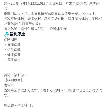
週休2日制（年間休日116日／土日祝日、年末年始休暇、夏季休
暇）

※部門によって、土日祝日が出勤日になる場合がございます。

年次有給休暇、慶弔休暇、積立有給休暇、産前産後休暇、産後パ
パ育休(出生時育児休業)、

育児休業（条件付最大2年）、介護休業 他
福利厚生
保険制度：

・雇用保険

・労災保険

・健康保険

・厚生年金

待遇・福利厚生

【福利厚生】

食堂：

古河事業所にあります。1食あたり約320円で食べることができま
す。

独身寮・借上社宅：
