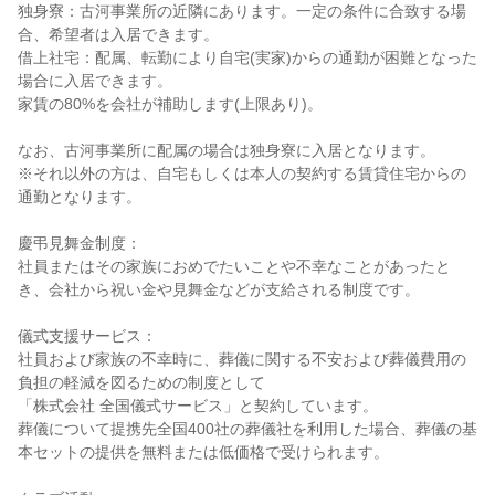
独身寮：古河事業所の近隣にあります。一定の条件に合致する場
合、希望者は入居できます。

借上社宅：配属、転勤により自宅(実家)からの通勤が困難となった
場合に入居できます。

家賃の80%を会社が補助します(上限あり)。

なお、古河事業所に配属の場合は独身寮に入居となります。

※それ以外の方は、自宅もしくは本人の契約する賃貸住宅からの
通勤となります。

慶弔見舞金制度：

社員またはその家族におめでたいことや不幸なことがあったと
き、会社から祝い金や見舞金などが支給される制度です。

儀式支援サービス：

社員および家族の不幸時に、葬儀に関する不安および葬儀費用の
負担の軽減を図るための制度として

「株式会社 全国儀式サービス」と契約しています。

葬儀について提携先全国400社の葬儀社を利用した場合、葬儀の基
本セットの提供を無料または低価格で受けられます。
