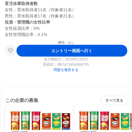
育児休業取得者数
女性：育休取得者11名（対象者11名）

役員・管理職の女性比率
女性役員比率：0%

締切：なし
エントリー画面へ行く
表示開始日：2026年1月8日
原稿ID：
dfb7a7340a9dd795
問題を報告する
この企業の募集
すべて見る