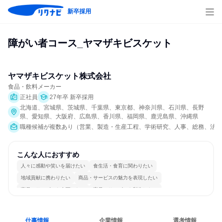
新卒採用
障がい者コース_ヤマザキビスケット
ヤマザキビスケット株式会社
食品・飲料メーカー
正社員
27年卒 新卒採用
北海道、宮城県、茨城県、千葉県、東京都、神奈川県、石川県、長野
県、愛知県、大阪府、広島県、香川県、福岡県、鹿児島県、沖縄県
職種候補が複数あり（営業、製造・生産工程、学術研究、人事、総務、法務
こんな人におすすめ
人々に感動や笑いを届けたい
食生活・食育に関わりたい
地域貢献に携わりたい
商品・サービスの魅力を表現したい
商品・サービスを企画したい
商品・サービスを製作したい
人の仕事をサポートしたい
コミュニケーションが活発
チームワークを重視
長く同じ会社に居続けられる
仕事情報
企業情報
選考情報