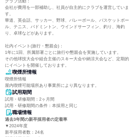
クラブ活動：

会社が費用を一部補助し、社員が自主的にクラブを運営していま
す。

華道、英会話、サッカー、野球、バレーボール、バスケットボー
ル、テニス、バドミントン、ウインドサーフィン、釣り、海釣
り、卓球などがあります。

社内イベント(旅行・懇親会)：

1年に1回、所属部署ごとに旅行や懇親会を実施しています。

その他球技大会や組合主催のスキー大会や納涼大会など、定期的
にイベントを開催しております。
喫煙所情報
喫煙所情報

屋内喫煙可能場所あり事業所により異なります。
試用期間
試用・研修期間：2ヶ月間

職場情報
過去3年間の新卒採用者の定着率
▼2024年度

新卒採用者数：24名
