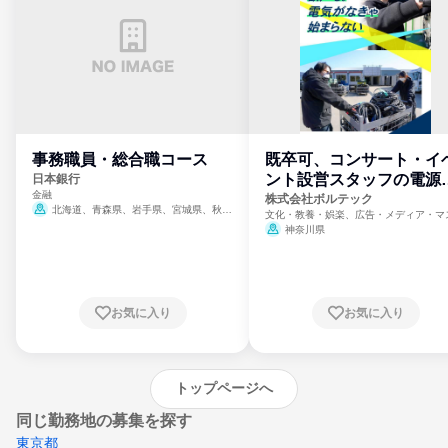
事務職員・総合職コース
既卒可、コンサート・イ
ント設営スタッフの電源
日本銀行
金融
門
株式会社ボルテック
北海道、青森県、岩手県、宮城県、秋田
文化・教養・娯楽、広告・メディア・マ
県、山形県、福島県、茨城県、群馬県、埼玉
ミ、電力・ガス・水道・エネルギー
神奈川県
県、東京都、神奈川県、新潟県、富山県、石
川県、福井県、山梨県、長野県、静岡県、愛
知県、京都府、大阪府、兵庫県、鳥取県、島
根県、岡山県、広島県、山口県、徳島県、香
川県、愛媛県、高知県、福岡県、佐賀県、長
お気に入り
お気に入り
崎県、熊本県、大分県、宮崎県、鹿児島県、
沖縄県
トップページへ
同じ勤務地の募集を探す
東京都