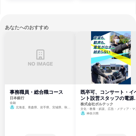
あなたへのおすすめ
事務職員・総合職コース
既卒可、コンサート・イ
ント設営スタッフの電源
日本銀行
金融
門
株式会社ボルテック
北海道、青森県、岩手県、宮城県、秋田
文化・教養・娯楽、広告・メディア・マ
県、山形県、福島県、茨城県、群馬県、埼玉
ミ、電力・ガス・水道・エネルギー
神奈川県
県、東京都、神奈川県、新潟県、富山県、石
川県、福井県、山梨県、長野県、静岡県、愛
知県、京都府、大阪府、兵庫県、鳥取県、島
根県、岡山県、広島県、山口県、徳島県、香
川県、愛媛県、高知県、福岡県、佐賀県、長