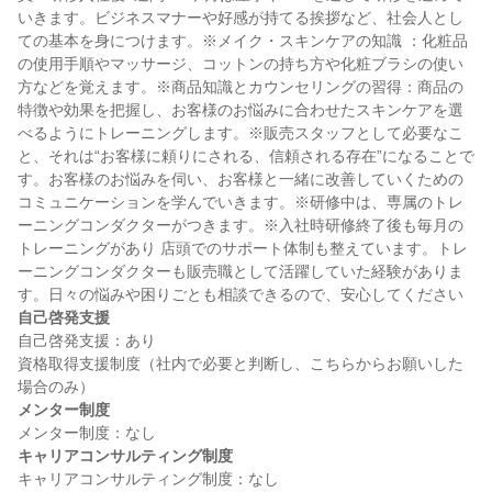
いきます。ビジネスマナーや好感が持てる挨拶など、社会人とし
ての基本を身につけます。※メイク・スキンケアの知識 ：化粧品
の使用手順やマッサージ、コットンの持ち方や化粧ブラシの使い
方などを覚えます。※商品知識とカウンセリングの習得：商品の
特徴や効果を把握し、お客様のお悩みに合わせたスキンケアを選
べるようにトレーニングします。※販売スタッフとして必要なこ
と、それは“お客様に頼りにされる、信頼される存在”になることで
す。お客様のお悩みを伺い、お客様と一緒に改善していくための 
コミュニケーションを学んでいきます。※研修中は、専属のトレ
ーニングコンダクターがつきます。※入社時研修終了後も毎月の
トレーニングがあり 店頭でのサポート体制も整えています。トレ
ーニングコンダクターも販売職として活躍していた経験がありま
自己啓発支援
自己啓発支援：あり

資格取得支援制度（社内で必要と判断し、こちらからお願いした
メンター制度
キャリアコンサルティング制度