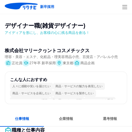
新卒採用
デザイナー職(雑貨デザイナー)
アイディアを形にし、お客様の心に残る商品を創る！
株式会社マリークヮントコスメチックス
理容・美容・エステ、化粧品・理美容用品小売、百貨店・アパレル小売
正社員
27年卒 新卒採用
東京都
商品企画
こんな人におすすめ
人々に感動や笑いを届けたい
商品・サービスの魅力を表現したい
商品・サービスを企画したい
商品・サービスを製作したい
コミュニケーションが活発
常に新しいものに挑戦
チームワークを重視
女性が働きやすい環境で働ける
人とたくさん会話する
仕事情報
企業情報
選考情報
職種と仕事内容