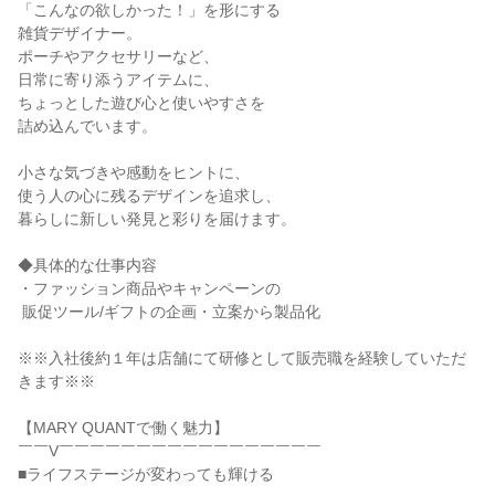
「こんなの欲しかった！」を形にする

雑貨デザイナー。

ポーチやアクセサリーなど、

日常に寄り添うアイテムに、

ちょっとした遊び心と使いやすさを

詰め込んでいます。

小さな気づきや感動をヒントに、

使う人の心に残るデザインを追求し、

暮らしに新しい発見と彩りを届けます。

◆具体的な仕事内容

・ファッション商品やキャンペーンの

 販促ツール/ギフトの企画・立案から製品化

※※入社後約１年は店舗にて研修として販売職を経験していただ
きます※※

【MARY QUANTで働く魅力】

￣￣V￣￣￣￣￣￣￣￣￣￣￣￣￣￣￣￣￣

■ライフステージが変わっても輝ける
