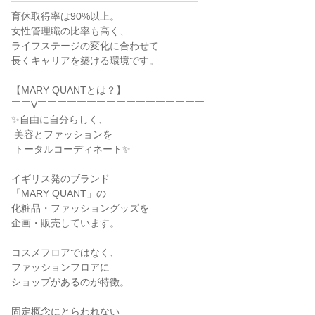
━━━━━━━━━━━━━━━━━━━

育休取得率は90%以上。

女性管理職の比率も高く、

ライフステージの変化に合わせて

長くキャリアを築ける環境です。

【MARY QUANTとは？】

￣￣V￣￣￣￣￣￣￣￣￣￣￣￣￣￣￣￣￣

✨自由に自分らしく、

 美容とファッションを

 トータルコーディネート✨

イギリス発のブランド

「MARY QUANT」の

化粧品・ファッショングッズを

企画・販売しています。

コスメフロアではなく、

ファッションフロアに

ショップがあるのが特徴。

固定概念にとらわれない
