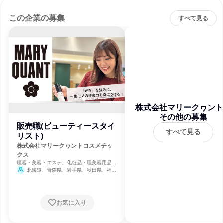
この企業の募集
すべて見る
株式会社マリークヮント
スメチックス
その他の募集
販売職(ビューティースタイ
すべて見る
リスト)
株式会社マリークヮントコスメチッ
クス
理容・美容・エステ、化粧品・理美容用品小
売、百貨店・アパレル小売
北海道、青森県、岩手県、秋田県、福島
県、茨城県、栃木県、群馬県、埼玉県、千葉
県、東京都、神奈川県、新潟県、富山県、長
野県、静岡県、三重県、滋賀県、京都府、大
阪府、兵庫県、奈良県、鳥取県、岡山県、広
お気に入り
島県、香川県、愛媛県、福岡県、佐賀県、長
崎県、熊本県、大分県、宮崎県、鹿児島県