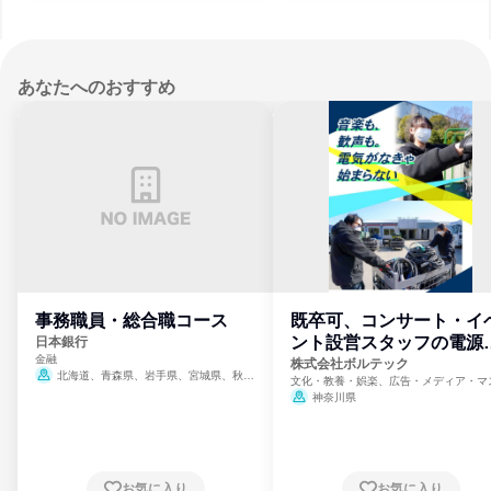
あなたへのおすすめ
事務職員・総合職コース
既卒可、コンサート・イ
ント設営スタッフの電源
日本銀行
金融
門
株式会社ボルテック
北海道、青森県、岩手県、宮城県、秋田
文化・教養・娯楽、広告・メディア・マ
県、山形県、福島県、茨城県、群馬県、埼玉
ミ、電力・ガス・水道・エネルギー
神奈川県
県、東京都、神奈川県、新潟県、富山県、石
川県、福井県、山梨県、長野県、静岡県、愛
知県、京都府、大阪府、兵庫県、鳥取県、島
根県、岡山県、広島県、山口県、徳島県、香
川県、愛媛県、高知県、福岡県、佐賀県、長
お気に入り
お気に入り
崎県、熊本県、大分県、宮崎県、鹿児島県、