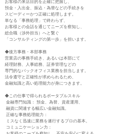
お客様の来店目的を正確に把握し、

預金・入出金、振込・為替などの手続きを

スピーディーかつ正確に処理します。

単なる「事務処理」で終わらず、

お客様との会話を通じてニーズを察知し、

総合職（渉外担当）へと繋ぐ

「コンサルティングの第一歩」を担います。

◆後方事務・本部事務

営業店の事務手続き、あるいは本部にて

経理財務、人事総務、証券管理などの

専門的なバックオフィス業務を担当します。

法令遵守と正確性が求められるため、

金融知識と高い処理能力が身につきます。

◆この仕事で得られるポータブルスキル

 金融専門知識： 預金、為替、資産運用、

 融資に関連する幅広い金融知識。

 正確な事務処理能力：

 ミスなく迅速に業務を遂行するプロの基本。

 コミュニケーション力：

 お客様のニーズを察知し、不安を安心に変える
