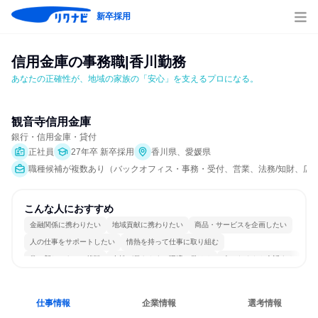
新卒採用
信用金庫の事務職|香川勤務
あなたの正確性が、地域の家族の「安心」を支えるプロになる。
観音寺信用金庫
銀行・信用金庫・貸付
正社員
27年卒 新卒採用
香川県、愛媛県
職種候補が複数あり（バックオフィス・事務・受付、営業、法務/知財、広報/
こんな人におすすめ
金融関係に携わりたい
地域貢献に携わりたい
商品・サービスを企画したい
人の仕事をサポートしたい
情熱を持って仕事に取り組む
常に新しいものに挑戦
女性が働きやすい環境で働ける
人とたくさん会話する
仕事情報
企業情報
選考情報