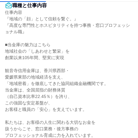
職種と仕事内容
仕事内容

『地域の「顔」として信頼を繋ぐ。』

『高度な専門性とホスピタリティを持つ事務・窓口プロフェッシ
ョナル職』

■当金庫の魅力はこちら

地域社会の「しあわせと繁栄」を

創業以来105年間、堅実に実現

観音寺信用金庫は、香川県西部・

愛媛県東部の地域経済を支え、

「地域密着」を徹底してきた協同組織金融機関です。

当金庫は、全国屈指の財務体質

（自己資本比率22.45％）を誇り、

この強固な安定基盤が、

お客様と職員の「安心」を支えています。

私たちは、お客様の人生に関わる大切なお金を

扱うからこそ、窓口業務・後方事務の

プロフェッショナル育成に力を入れています。
