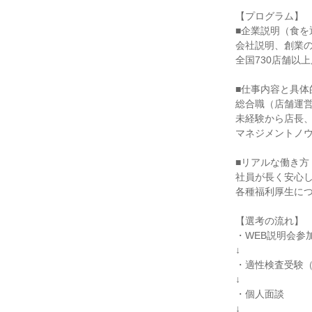
【プログラム】

■企業説明（食を
会社説明、創業の
全国730店舗以
■仕事内容と具体
総合職（店舗運営
未経験から店長、
マネジメントノウ
■リアルな働き方
社員が長く安心し
各種福利厚生につ
【選考の流れ】

・WEB説明会参加
↓

・適性検査受験（
↓

・個人面談

↓
