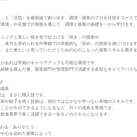
」と「活気」を最前線で創り出す、調理・接客のプロを目指すコースで
道場」や店舗での実践を通じて、調理と接客の基礎を一から学びます。
ミングと美しい焼き色で仕上げる「焼き」の技術や、

、体力も求められる中華鍋での本格的な「炒め」の技術を身につけます
、また来たいと思っていただくための心のこもった接客スキルも磨きま
があれば早期のキャリアアップも可能な環境です。

経験を積んだ後、製造部門や管理部門で活躍する多彩なキャリアパスも
さ：

成感

は、まさに職人技です。

術や餃子を焼く技術は、他社ではなかなか学べない本物のスキルです。
ことが今日できるようになるなど、日々の成長を実感でき、

飲食業界で長く活躍できる一生モノのスキルになります。

わる「ありがとう」

や心を込めた接客によって、
