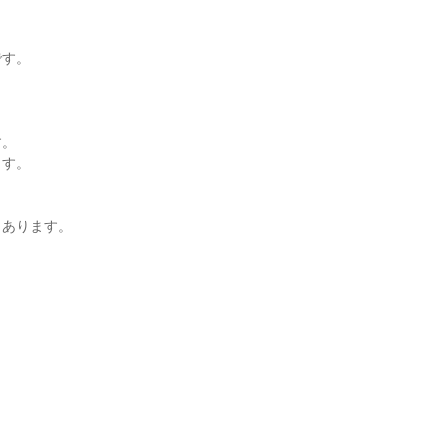
す。



。

す。

あります。


