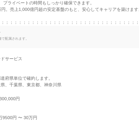
、プライベートの時間もしっかり確保できます。

万円。売上1,000億円超の安定基盤のもと、安心してキャリアを築けます。
：：：：：：：：：：：：：：：：：：：：：：：：：：：：：：：：
て
種で配属されます。
ドサービス

道府県単位で確約します。

玉県、千葉県、東京都、神奈川県
00,000円
500円 〜 30万円


