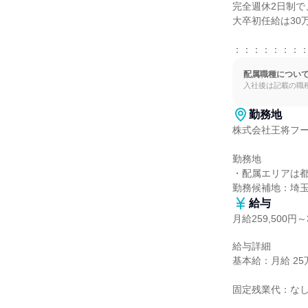
完全週休2日制で
大卒初任給は30
：：：：：：：
配属職種につい
入社後は記載の職
勤務地
株式会社王将フー
勤務地

・配属エリアは都
勤務候補地：埼
給与
月給259,500円～3
給与詳細

基本給：月給 25万9
固定残業代：なし