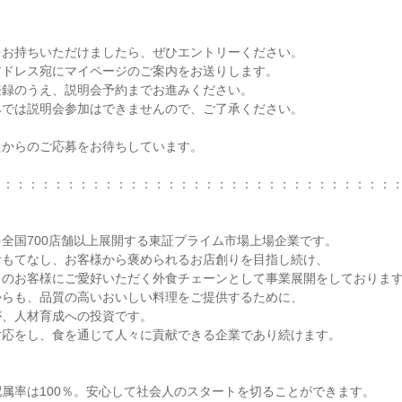
お持ちいただけましたら、ぜひエントリーください。

ドレス宛にマイページのご案内をお送りします。

録のうえ、説明会予約までお進みください。

では説明会参加はできませんので、ご了承ください。

からのご応募をお待ちしています。

：：：：：：：：：：：：：：：：：：：：：：：：：：：：：：：：
全国700店舗以上展開する東証プライム市場上場企業です。

もてなし、お客様から褒められるお店創りを目指し続け、

のお客様にご愛好いただく外食チェーンとして事業展開をしております
らも、品質の高いおいしい料理をご提供するために、

、人材育成への投資です。

応をし、食を通じて人々に貢献できる企業であり続けます。

属率は100％。安心して社会人のスタートを切ることができます。
