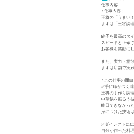
仕事内容

⭐仕事内容：

王将の「うまい！
まずは「王将調理
餃子を最高のタイ
スピードと正確さ
お客様を笑顔にし
また、実力・意欲
まずは店舗で実践
⭐この仕事の面白
✅手に職がつく達
王将の手作り調理
中華鍋を振るう技
昨日できなかった
身につけた技術は
✅ダイレクトに伝
自分が作った料理