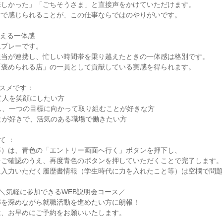
しかった」「ごちそうさま」と直接声をかけていただけます。

で感じられることが、この仕事ならではのやりがいです。

える一体感

プレーです。

当が連携し、忙しい時間帯を乗り越えたときの一体感は格別です。

褒められる店」の一員として貢献している実感を得られます。

スメです：

て人を笑顔にしたい方

し、一つの目標に向かって取り組むことが好きな方

とが好きで、活気のある職場で働きたい方

 ：

）は、青色の「エントリー画面へ行く」ボタンを押下し、

ご確認のうえ、再度青色のボタンを押していただくことで完了します。
入力いただく履歴書情報（学生時代に力を入れたこと等）は空欄で問題
＼気軽に参加できるWEB説明会コース／

を深めながら就職活動を進めたい方に朗報！

、お早めにご予約をお願いいたします。
