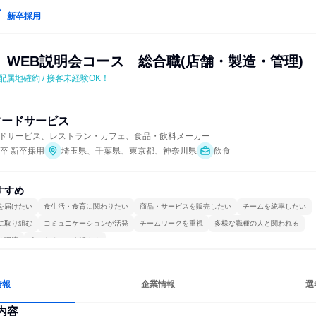
新卒採用
　WEB説明会コース　総合職(店舗・製造・管理)
 配属地確約 / 接客未経験OK！
フードサービス
ドサービス、レストラン・カフェ、食品・飲料メーカー
年卒 新卒採用
埼玉県、千葉県、東京都、神奈川県
飲食
すすめ
を届けたい
食生活・食育に関わりたい
商品・サービスを販売したい
チームを統率したい
に取り組む
コミュニケーションが活発
チームワークを重視
多様な職種の人と関われる
る環境
人とたくさん会話する
情報
企業情報
選
内容