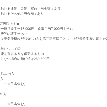
われる通勤・皆勤・家族手当金額：あり

われるその他手当金額：あり

万円以上！★

律営業手当16,000円、食事手当7,000円を含む

費等の諸手当あり

は卒業後概ね3年以内の方を第二新卒採用とし、上記最終学歴に応じた基
与について◎

能を有する方を優遇するもの

ない場合の初任給は259,500円

見込みの方

の方
