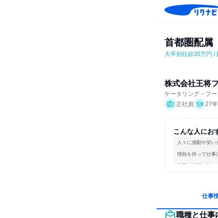
首都圏配属
大卒初任給30万円 /
株式会社王将
ケータリング・フー
正社員
27
こんな人にお
人々に感動や笑い
情熱を持って仕事
若手が裁量を持て
仕事
職種と仕事