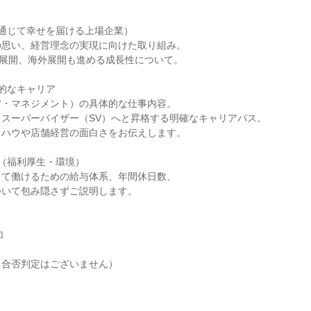
通じて幸せを届ける上場企業）

思い、経営理念の実現に向けた取り組み。

上展開、海外展開も進める成長性について。

的なキャリア

・マネジメント）の具体的な仕事内容。

スーパーバイザー（SV）へと昇格する明確なキャリアパス。

ハウや店舗経営の面白さをお伝えします。

（福利厚生・環境）

て働けるための給与体系、年間休日数、

いて包み隠さずご説明します。



合否判定はございません）
