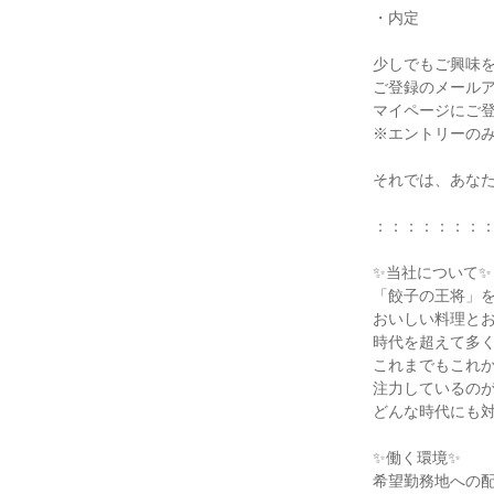
・内定

少しでもご興味を
ご登録のメールア
マイページにご登
※エントリーのみ
それでは、あなた
：：：：：：：：
✨当社について✨

「餃子の王将」を
おいしい料理とお
時代を超えて多く
これまでもこれか
注力しているのが
どんな時代にも対
✨働く環境✨

希望勤務地への配