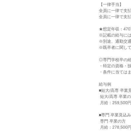
【一律手当】

全員に一律で支払
全員に一律で支払
★想定年収：470
※記載の給与には一
※別途、通勤交通
※既卒者に関して
◎専門学校卒の給
・特定の資格・技
・条件に当てはまら
給与例

■短大/高専 卒業
 短大/高専 卒業の方

 月給：259,500円（一律手当含む）

■専門 卒業見込み
 専門 卒業の方

 月給：278,500円（一律手当含む）
