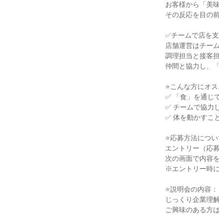
お客様から「美味
その反応を目の前
✅チームで店を支
店舗運営はチーム
調理担当と接客担
仲間と協力し、「
⭐こんな方にオス
✅ 「食」を通じ
✅ チームで協力
✅ 体を動かすこ
⭐応募方法について
エントリー（応募
次の画面で内容を
※エントリー時に
⭐説明会の内容：
じっくり企業理解
ご興味のある方は