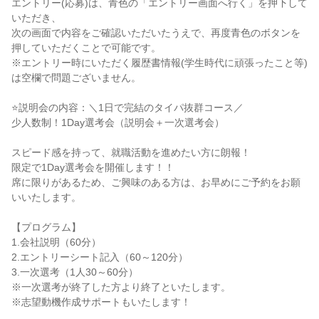
エントリー(応募)は、青色の「エントリー画面へ行く」を押下して
いただき、

次の画面で内容をご確認いただいたうえで、再度青色のボタンを
押していただくことで可能です。

※エントリー時にいただく履歴書情報(学生時代に頑張ったこと等)
は空欄で問題ございません。

⭐説明会の内容：＼1日で完結のタイパ抜群コース／

少人数制！1Day選考会（説明会＋一次選考会）

スピード感を持って、就職活動を進めたい方に朗報！

限定で1Day選考会を開催します！！

席に限りがあるため、ご興味のある方は、お早めにご予約をお願
いいたします。

【プログラム】

1.会社説明（60分）

2.エントリーシート記入（60～120分）

3.一次選考（1人30～60分）

※一次選考が終了した方より終了といたします。

※志望動機作成サポートもいたします！
