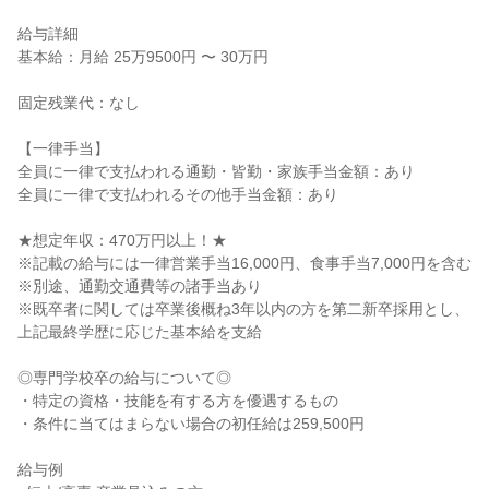
給与詳細

基本給：月給 25万9500円 〜 30万円

固定残業代：なし

【一律手当】

全員に一律で支払われる通勤・皆勤・家族手当金額：あり

全員に一律で支払われるその他手当金額：あり

★想定年収：470万円以上！★

※記載の給与には一律営業手当16,000円、食事手当7,000円を含む

※別途、通勤交通費等の諸手当あり

※既卒者に関しては卒業後概ね3年以内の方を第二新卒採用とし、
上記最終学歴に応じた基本給を支給

◎専門学校卒の給与について◎

・特定の資格・技能を有する方を優遇するもの

・条件に当てはまらない場合の初任給は259,500円

給与例
