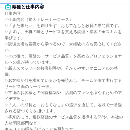
職種と仕事内容
仕事内容

✅仕事内容（接客トレーナーコース）

✨「また来たい」を創り出す、おもてなしと教育の専門職です。

✨まずは、王将の味とサービスを支える調理・接客の全スキルを
学びます。

✨調理技術も基礎から学べるので、未経験の方も安心してくださ
い。

✨その後は、店舗の「サービス品質」を高めるプロフェッショナ
ルへの道が待っています。

✨新人スタッフへの接客指導や、分かりやすいマニュアルの整
備。

✨お客様が何を求めているかを先読みし、チーム全体で実行する
サービス面のリーダー役。

✨常連のお客様との関係構築や、店舗のファンを増やすためのア
イデア出し。

✨「人」の成長と「おもてなし」の追求を通じて、地域で一番愛
される店づくりを担います。

✨将来的には、複数店舗のサービス品質を指導するSVや、本社の
人材開発部門など、

キャリアの幅を広げることも可能です。
