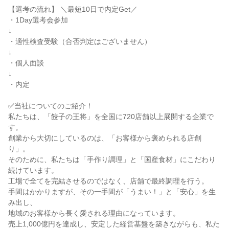
【選考の流れ】 ＼最短10日で内定Get／

・1Day選考会参加

↓

・適性検査受験（合否判定はございません）

↓

・個人面談

↓

・内定

✅当社についてのご紹介！

私たちは、「餃子の王将」を全国に720店舗以上展開する企業で
す。

創業から大切にしているのは、「お客様から褒められる店創
り」。

そのために、私たちは「手作り調理」と「国産食材」にこだわり
続けています。

工場で全てを完結させるのではなく、店舗で最終調理を行う。

手間はかかりますが、その一手間が「うまい！」と「安心」を生
み出し、

地域のお客様から長く愛される理由になっています。

売上1,000億円を達成し、安定した経営基盤を築きながらも、私た