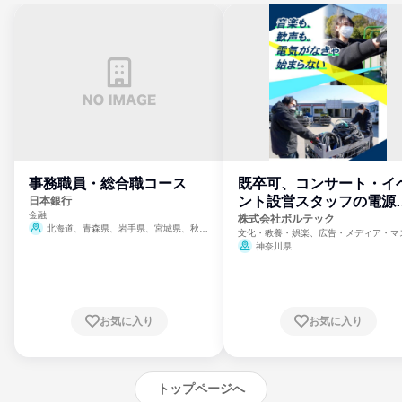
事務職員・総合職コース
既卒可、コンサート・イ
ント設営スタッフの電源
日本銀行
金融
門
株式会社ボルテック
北海道、青森県、岩手県、宮城県、秋田
文化・教養・娯楽、広告・メディア・マ
県、山形県、福島県、茨城県、群馬県、埼玉
ミ、電力・ガス・水道・エネルギー
神奈川県
県、東京都、神奈川県、新潟県、富山県、石
川県、福井県、山梨県、長野県、静岡県、愛
知県、京都府、大阪府、兵庫県、鳥取県、島
根県、岡山県、広島県、山口県、徳島県、香
川県、愛媛県、高知県、福岡県、佐賀県、長
お気に入り
お気に入り
崎県、熊本県、大分県、宮崎県、鹿児島県、
沖縄県
トップページへ