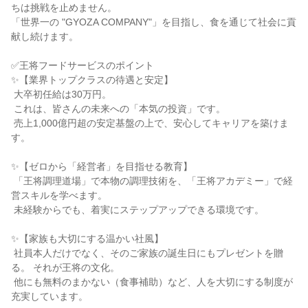
ちは挑戦を止めません。

「世界一の "GYOZA COMPANY"」を目指し、食を通じて社会に貢
献し続けます。

✅王将フードサービスのポイント

✨【業界トップクラスの待遇と安定】

 大卒初任給は30万円。

 これは、皆さんの未来への「本気の投資」です。

 売上1,000億円超の安定基盤の上で、安心してキャリアを築けま
す。

✨【ゼロから「経営者」を目指せる教育】

 「王将調理道場」で本物の調理技術を、「王将アカデミー」で経
営スキルを学べます。

 未経験からでも、着実にステップアップできる環境です。

✨【家族も大切にする温かい社風】

 社員本人だけでなく、そのご家族の誕生日にもプレゼントを贈
る。 それが王将の文化。

 他にも無料のまかない（食事補助）など、人を大切にする制度が
充実しています。
