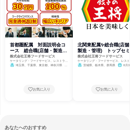
首都圏配属 対面説明会コ
北関東配属✨総合職(店舗
ース 総合職(店舗・製造・
製造・管理) トップセ
管理)
ーコース
株式会社王将フードサービス
株式会社王将フードサービス
ケータリング・フードサービス、レストラ
ケータリング・フードサービス、レスト
ン・カフェ、食品・飲料メーカー
ン・カフェ、食品・飲料メーカー
埼玉県、千葉県、東京都、神奈川県
茨城県、栃木県、群馬県
8月3
締切
8月31日締切
お気に入り
お気に入り
あなたへのおすすめ