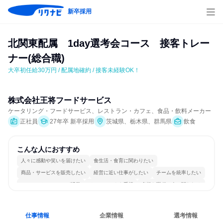
新卒採用
北関東配属　1day選考会コース　接客トレー
ナー(総合職)
大卒初任給30万円 / 配属地確約 / 接客未経験OK！
株式会社王将フードサービス
ケータリング・フードサービス、レストラン・カフェ、食品・飲料メーカー
正社員
27年卒 新卒採用
茨城県、栃木県、群馬県
飲食
こんな人におすすめ
人々に感動や笑いを届けたい
食生活・食育に関わりたい
商品・サービスを販売したい
経営に近い仕事がしたい
チームを統率したい
コミュニケーションが活発
チームワークを重視
多様な職種の人と関われる
若手が裁量を持てる環境
人とたくさん会話する
仕事情報
企業情報
選考情報