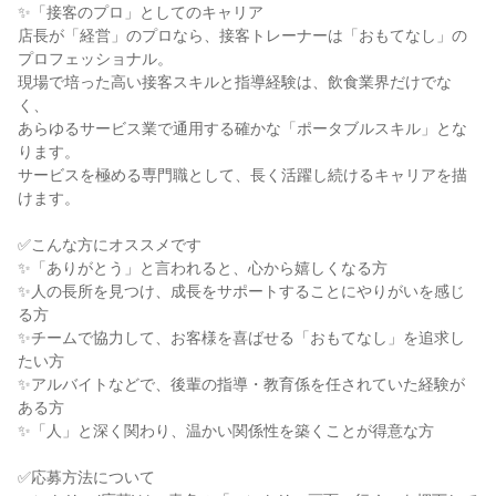
✨「接客のプロ」としてのキャリア

店長が「経営」のプロなら、接客トレーナーは「おもてなし」の
プロフェッショナル。

現場で培った高い接客スキルと指導経験は、飲食業界だけでな
く、

あらゆるサービス業で通用する確かな「ポータブルスキル」とな
ります。

サービスを極める専門職として、長く活躍し続けるキャリアを描
けます。

✅こんな方にオススメです

✨「ありがとう」と言われると、心から嬉しくなる方

✨人の長所を見つけ、成長をサポートすることにやりがいを感じ
る方

✨チームで協力して、お客様を喜ばせる「おもてなし」を追求し
たい方

✨アルバイトなどで、後輩の指導・教育係を任されていた経験が
ある方

✨「人」と深く関わり、温かい関係性を築くことが得意な方

✅応募方法について
