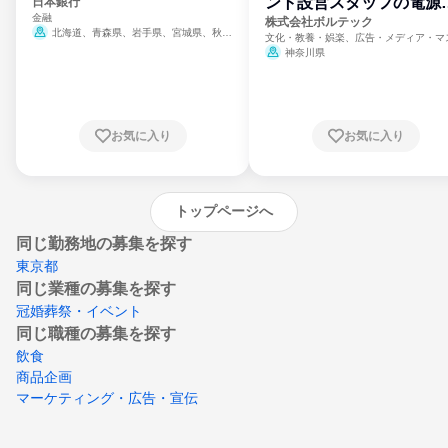
ント設営スタッフの電源
日本銀行
金融
門
株式会社ボルテック
北海道、青森県、岩手県、宮城県、秋田
文化・教養・娯楽、広告・メディア・マ
県、山形県、福島県、茨城県、群馬県、埼玉
ミ、電力・ガス・水道・エネルギー
神奈川県
県、東京都、神奈川県、新潟県、富山県、石
川県、福井県、山梨県、長野県、静岡県、愛
知県、京都府、大阪府、兵庫県、鳥取県、島
根県、岡山県、広島県、山口県、徳島県、香
川県、愛媛県、高知県、福岡県、佐賀県、長
お気に入り
お気に入り
崎県、熊本県、大分県、宮崎県、鹿児島県、
沖縄県
トップページへ
同じ勤務地の募集を探す
東京都
同じ業種の募集を探す
冠婚葬祭・イベント
同じ職種の募集を探す
飲食
商品企画
マーケティング・広告・宣伝