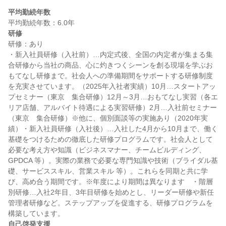
平均勤続年数
研修
研修：あり

・新入社員研修（入社前）…内定式後、全国の内定者が集まる集
合研修から当社の商品、心に灼きつくシーンを創る現場を学ぶお
もてなし研修まで。社会人への準備期間をサポートする研修制度
を充実させています。（2025年入社者実績）10月…スタートアッ
プセミナー（東京　集合研修）12月～3月…おもてなし実習（各エ
リア店舗、アルバイト待遇による実習研修）2月…入社前セミナー
（東京　集合研修）※他に、個別面談等の実施あり（2020年実
績）・新入社員研修（入社後）…入社した4月から10月まで、働く
基礎をつけるための徹底した研修プログラムです。社会人として
必要な考え方や知識（ビジネスマナー、チームビルディング、
GPDCA 等）。実際の業務で必要な専門知識や技術（ブライダル基
礎、サービススキル、営業スキル 等）。これらを同期と共に学
び、高め合う期間です。※年度により期間は異なります　・階層
別研修…入社2年目、3年目研修を始めとし、リーダー研修や新任
管理者研修など。ステップアップを促進する、研修プログラムを
自己啓発支援