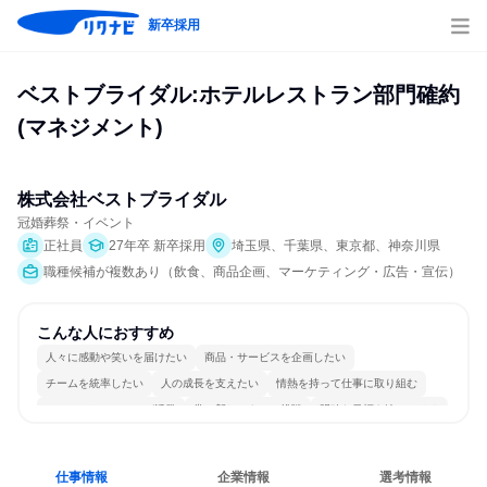
新卒採用
ベストブライダル:ホテルレストラン部門確約
(マネジメント)
株式会社ベストブライダル
冠婚葬祭・イベント
正社員
27年卒 新卒採用
埼玉県、千葉県、東京都、神奈川県
職種候補が複数あり（飲食、商品企画、マーケティング・広告・宣伝）
こんな人におすすめ
人々に感動や笑いを届けたい
商品・サービスを企画したい
チームを統率したい
人の成長を支えたい
情熱を持って仕事に取り組む
コミュニケーションが活発
常に新しいものに挑戦
明確な目標を追いかける
若手が裁量を持てる環境
人とたくさん会話する
仕事情報
企業情報
選考情報