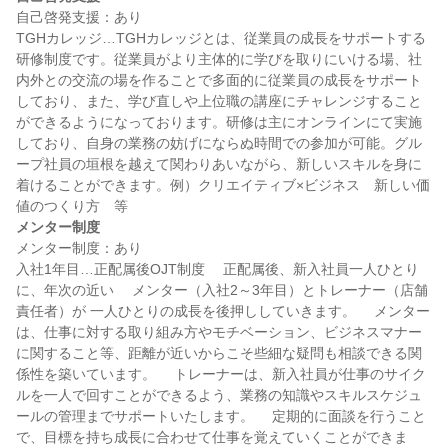
自己啓発支援：あり

TGHカレッジ…TGHカレッジとは、従業員の成長をサポートする
研修制度です。従業員がより主体的に学びを取りにいける場、社
内外との交流の場を作ることで多面的に従業員の成長をサポート
しており、また、学び直しや上位職の講座にチャレンジすること
ができるようになっております。研修は主にオンラインにて実施
しており、自身の業務の妨げにならぬ時間での参加が可能。グル
ープ社員の垣根を越えて関わりあいながら、新しいスキルを身に
着けることができます。例）クリエイティブ×ビジネス　新しい価
メンター制度
メンター制度：あり

入社1年目…正配属後OJT制度 　正配属後、新入社員一人ひとり
に、年次の近い 　メンター（入社2～3年目）とトレーナー（店舗
責任者）が 一人ひとりの成長を後押ししていきます。 　メンター
は、仕事に対する取り組み方やモチベーション、ビジネスマナー
に関すること等、距離が近いからこそ些細な疑問も相談できる関
係性を築いています。 　トレーナーは、新入社員が仕事のサイク
ルを一人で回すことができるよう、業務の知識やスキルスケジュ
ールの管理までサポートいたします。 　定期的に面談を行うこと
で、目標を持ち成長に合わせて仕事を覚えていくことができま