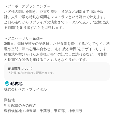
～プロポーズプランニング～

お客様の想いを聞き、花束や照明、音楽など細部まで演出を設
計。人生で最も特別な瞬間をレストランという舞台で叶えます。
当日の進行からサプライズの演出までトータルで支え、“記憶に残
る時間”を創り出すことを目指します。

～アニバーサリー企画～

365日、毎日が誰かの記念日。ただ食事を提供するだけでなく、料
理や空間、演出を組み合わせ、“心に残る時間”をデザインします。
結婚式を挙げられたお客様が毎年の記念日に訪れるなど、お客様
と長期的な関係を築けることも大きなやりがいです。
配属職種について
入社後は記載の職種で配属されます。
勤務地
株式会社ベストブライダル

勤務地

初期配属のみの確約

勤務候補地：埼玉県、千葉県、東京都、神奈川県