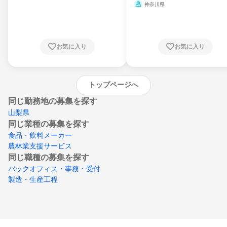
県、山形県、福島県、茨城県、群馬県、埼玉
ミ、電力・ガス・水道・エネルギー
神奈川県
県、東京都、神奈川県、新潟県、富山県、石
川県、福井県、山梨県、長野県、静岡県、愛
知県、京都府、大阪府、兵庫県、鳥取県、島
根県、岡山県、広島県、山口県、徳島県、香
川県、愛媛県、高知県、福岡県、佐賀県、長
お気に入り
お気に入り
崎県、熊本県、大分県、宮崎県、鹿児島県、
沖縄県
トップページへ
同じ勤務地の募集を探す
山梨県
同じ業種の募集を探す
食品・飲料メーカー
農林業支援サービス
同じ職種の募集を探す
バックオフィス・事務・受付
製造・生産工程