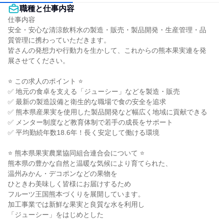
職種と仕事内容
仕事内容

安全・安心な清涼飲料水の製造・販売・製品開発・生産管理・品
質管理に携わっていただきます。

皆さんの発想力や行動力を生かして、これからの熊本果実連を発
展させてください。

⭐ この求人のポイント ⭐

✅ 地元の食卓を支える「ジューシー」などを製造・販売

✅ 最新の製造設備と衛生的な職場で食の安全を追求

✅ 熊本県産果実を使用した製品開発など幅広く地域に貢献できる

✅ メンター制度など教育体制で若手の成長をサポート

✅ 平均勤続年数18.6年！長く安定して働ける環境

⭐ 熊本県果実農業協同組合連合会について ⭐

熊本県の豊かな自然と温暖な気候により育てられた、

温州みかん・デコポンなどの果物を

ひときわ美味しく皆様にお届けするため

フルーツ王国熊本づくりを展開しています。

加工事業では新鮮な果実と良質な水を利用し

「ジューシー」をはじめとした
