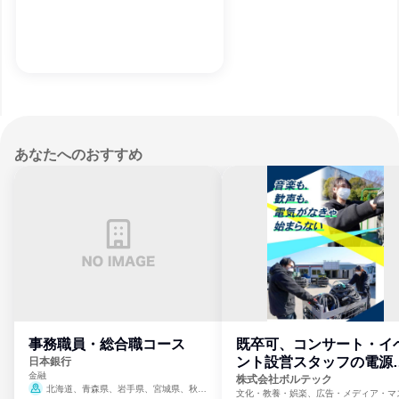
あなたへのおすすめ
事務職員・総合職コース
既卒可、コンサート・イ
ント設営スタッフの電源
日本銀行
金融
門
株式会社ボルテック
北海道、青森県、岩手県、宮城県、秋田
文化・教養・娯楽、広告・メディア・マ