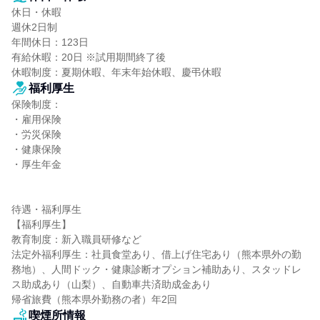
休日・休暇

週休2日制

年間休日：123日

有給休暇：20日 ※試用期間終了後

休暇制度：夏期休暇、年末年始休暇、慶弔休暇
福利厚生
保険制度：

・雇用保険

・労災保険

・健康保険

・厚生年金

待遇・福利厚生

【福利厚生】

教育制度：新入職員研修など

法定外福利厚生：社員食堂あり、借上げ住宅あり（熊本県外の勤
務地）、人間ドック・健康診断オプション補助あり、スタッドレ
ス助成あり（山梨）、自動車共済助成金あり

帰省旅費（熊本県外勤務の者）年2回
喫煙所情報