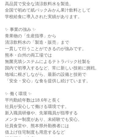
高品質で安全な清涼飲料水を製造。

全国で初めて紙パックみかん果汁飲料として

学校給食に導入された実績があります。

✨ 事業の強み ✨

青果物の「生産指導」から

清涼飲料水の「製造・販売」まで

一貫して行うことができるのが強みです。

熊本・白州の両工場では

無菌充填システムによるテトラパック社製を

国内で初導入するなど、常に新しい技術に挑戦。

地域に根ざしながら、最新の設備と技術で

「安全・安心」な食を提供し続けています。

✨ 働く環境 ✨

平均勤続年数は18.6年と長く

社員が安心して働ける環境です。

新入職員研修や、先輩職員が指導する

メンター制度があり、未経験でも安心。

社員食堂や、熊本県外勤務者には

借上げ住宅制度も用意するなど
