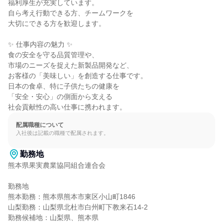
福利厚生が充実しています。

自ら考え行動できる方、チームワークを

大切にできる方を歓迎します。

✨ 仕事内容の魅力 ✨

食の安全を守る品質管理や、

市場のニーズを捉えた新製品開発など、

お客様の「美味しい」を創造する仕事です。

日本の食卓、特に子供たちの健康を

「安全・安心」の側面から支える

社会貢献性の高い仕事に携われます。
配属職種について
入社後は記載の職種で配属されます。
勤務地
熊本県果実農業協同組合連合会

勤務地

熊本勤務：熊本県熊本市東区小山町1846

山梨勤務：山梨県北杜市白州町下教来石14-2

勤務候補地：山梨県、熊本県