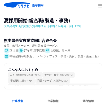
新卒採用
夏採用開始|総合職(製造・事務)
大卒給与30万円程度✨賞与年３回（平均６か月分）休日123日
熊本県果実農業協同組合連合会
食品・飲料メーカー、農林業支援サービス
正社員
27年卒 新卒採用
山梨県、熊本県
職種候補が複数あり（バックオフィス・事務・受付、製造・生産工程）
こんな人におすすめ
人々に感動や笑いを届けたい
食生活・食育に関わりたい
地域貢献に携わりたい
商品・サービスを製作したい
人の仕事をサポートしたい
チームワークを重視
長く同じ会社に居続けられる
多様な職種の人と関われる
人とたくさん会話する
仕事情報
企業情報
選考情報